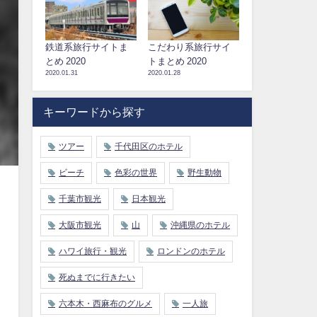
鉄道系旅行サイトま
こだわり系旅行サイ
とめ 2020
トまとめ 2020
2020.01.31
2020.01.28
キーワードから探す
ツアー
千代田区のホテル
ビーチ
色彩の世界
野生動物
千葉市観光
日本観光
大阪市観光
山
沖縄県のホテル
ハワイ旅行・観光
ロンドンのホテル
死ぬまでに行きたい
六本木・西麻布のグルメ
一人旅