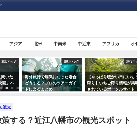
ア
アジア
北米
中南米
中近東
アフリカ
オ
旅行ハック
旅行ハック
った場合
【やっぱり暖かい日にいちご
ザ・リッツカールトン日光
アーガイ
狩り】いちご狩り情報が掲載
2020年5月22日（金）にオ
されているポータルサイト・
プン！
情報サイトまとめ5つ
方観光
散策する？近江八幡市の観光スポット