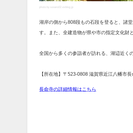
photo by sorairo02.exblog.jp
湖岸の側から808段もの石段を登ると、諸
す。また、全建造物が県や市の指定文化財
全国から多くの参詣者が訪れる、湖辺近く
【所在地】〒523-0808 滋賀県近江八幡市長
長命寺の詳細情報はこちら