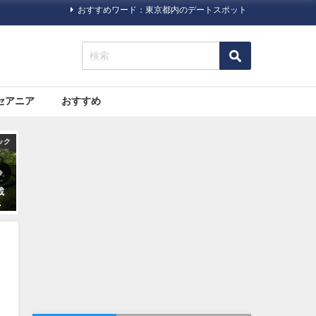
おすすめワード：東京都内のデートスポット
セアニア
おすすめ
国内
旅行ハック
旅行ハック
が
10代〜60代の100人に聞いた
いまさら人に聞きにくい！海
ー
「旅にいきたくなる本」第一
外旅行に必要な「ビザ（査
位発表
証）」について