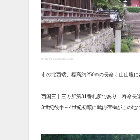
photo by panoramio.com
市の北西端、標高約250mの長命寺山山腹
西国三十三カ所第31番札所であり「寿命長
3世紀後半～4世紀初頭に武内宿禰がこの地