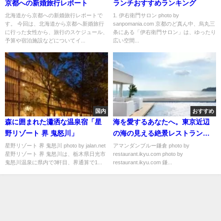
京都への新婚旅行レポート
ランチおすすめランキング
北海道から京都への新婚旅行レポートで
1. 伊右衛門サロン photo by
す。 今回は、北海道から京都へ新婚旅行
sanpomania.com 京都のど真ん中、烏丸三
に行った女性から、旅行のスケジュール、
条にある「伊右衛門サロン」は、ゆったり
予算や宿泊施設などについてイ...
広い空間...
国内
おすすめ
森に囲まれた瀟洒な温泉宿「星
海を愛するあなたへ。東京近辺
野リゾート 界 鬼怒川」
の海の見える絶景レストランお
すすめ６選
星野リゾート 界 鬼怒川 photo by jalan.net
アマンダンブルー鎌倉 photo by
星野リゾート 界 鬼怒川は、栃木県日光市
restaurant.ikyu.com photo by
鬼怒川温泉に県内で3軒目、界通算で1...
restaurant.ikyu.com 鎌...