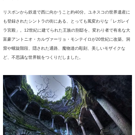
リスボンから鉄道で西に向かうこと約40分。ユネスコの世界遺産に
も登録されたシントラの街にある、とっても風変わりな「レガレイ
ラ宮殿」。12世紀に建てられた王族の別邸を、変わり者で有名な大
富豪アントニオ・カルヴァーリョ・モンテイロが20世紀に改築。洞
窟や螺旋階段、隠された通路、魔物達の彫刻、美しいモザイクな
ど、不思議な世界観をつくりだしました。