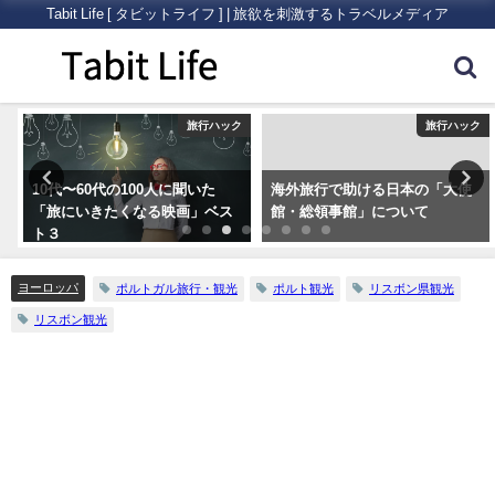
Tabit Life [ タビットライフ ] | 旅欲を刺激するトラベルメディア
ク
旅行ハック
旅行ハック
10代〜60代の100人に聞いた
海外旅行で助ける日本の「大使
「旅にいきたくなる映画」ベス
館・総領事館」について
ト３
ヨーロッパ
ポルトガル旅行・観光
ポルト観光
リスボン県観光
リスボン観光