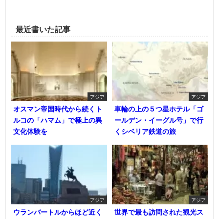
最近書いた記事
アジア
アジア
オスマン帝国時代から続くト
車輪の上の５つ星ホテル「ゴ
ルコの「ハマム」で極上の異
ールデン・イーグル号」で行
文化体験を
くシベリア鉄道の旅
アジア
アジア
ウランバートルからほど近く
世界で最も訪問された観光ス