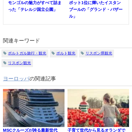
モンゴルの魅力がすべて詰ま
ポット1位に輝いたイスタン
った「テレルジ国立公園」
ブールの「グランド・バザー
ル」
関連キーワード
ポルトガル旅行・観光
ポルト観光
リスボン県観光
リスボン観光
ヨーロッパ
の関連記事
MSCクルーズが誇る最新世代
子育て世代から見るオランダで