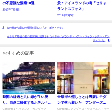
の不思議な洞窟10選
景：アイスランドの滝「セリャ
ラントスフォス」
2017年7月8日
2017年7月5日
心の底から癒しの時間を楽しむ「ル・ボラ・ボラ」
イタリア最後の王の王宮跡に建設されたホテル「グランデ・レアル・ヴィラ・ホテル・アン
ド・スパ」
おすすめの記事
アジア
北米
時間の経過と共に緑が生い茂
金融街の慌しさとは裏腹にモダ
り、自然に帰化するホテル「ヘ
ンで落ち着いた「アンダーズ・
リタンス・カンダラマ」
ウォールストリート」
Contents1 ヘリタンス・カンダラマ
Contents1 アンダーズ・ウォールストリー