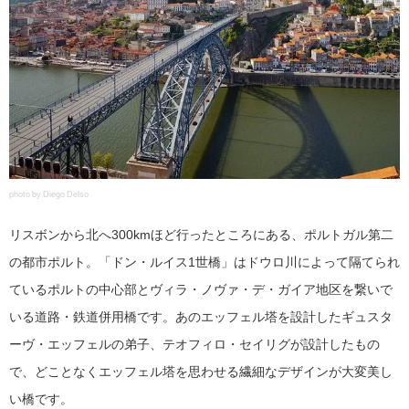
photo by Diego Delso
リスボンから北へ300kmほど行ったところにある、ポルトガル第二
の都市ポルト。「ドン・ルイス1世橋」はドウロ川によって隔てられ
ているポルトの中心部とヴィラ・ノヴァ・デ・ガイア地区を繋いで
いる道路・鉄道併用橋です。あのエッフェル塔を設計したギュスタ
ーヴ・エッフェルの弟子、テオフィロ・セイリグが設計したもの
で、どことなくエッフェル塔を思わせる繊細なデザインが大変美し
い橋です。