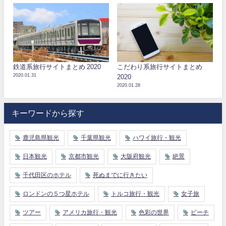
鉄道系旅行サイトまとめ 2020
こだわり系旅行サイトまとめ
2020.01.31
2020
2020.01.28
キーワードから探す
鹿児島県観光
千葉県観光
ハワイ旅行・観光
日本観光
京都市観光
大阪府観光
絶景
千代田区のホテル
死ぬまでに行きたい
ロンドンの５つ星ホテル
トルコ旅行・観光
女子旅
ツアー
アメリカ旅行・観光
色彩の世界
ビーチ