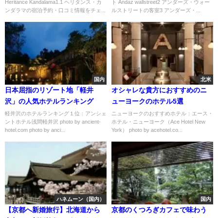
Heritance Kandalama1.1 ヘリタンス・カ
ト Andaz wallstreet2 アンダーズ・ウォー
ンダラマの宿泊予約・口コミ情報をチェ...
ルストリートの客室3 アンダーズ・...
国内
北米
日本屈指のリゾート地「軽井
オシャレな貴方におすすめのニ
沢」の人気ホテルランキング
ューヨークのホテル5選
軽井沢のホテルランキング１位：アンシェ
ニューヨークのおすすめホテル：エース・
ントホテル浅間軽井沢 photo by ancient-
ホテル・ニューヨーク（Ace Hotel New
hotel.com photo by anci...
York） photo by acehotel.co...
ハネムーン（国内）
国内
【京都へ新婚旅行】北海道から
京都のくつろぎカフェで味わう