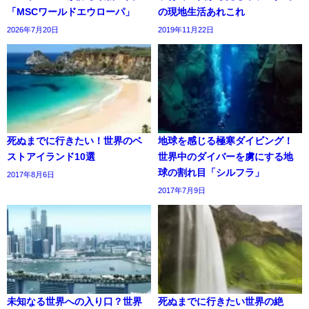
「MSCワールドエウローパ」
の現地生活あれこれ
2026年7月20日
2019年11月22日
死ぬまでに行きたい！世界のベ
地球を感じる極寒ダイビング！
ストアイランド10選
世界中のダイバーを虜にする地
球の割れ目「シルフラ」
2017年8月6日
2017年7月9日
未知なる世界への入り口？世界
死ぬまでに行きたい世界の絶