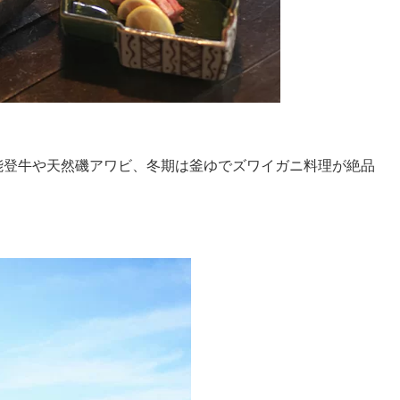
能登牛や天然磯アワビ、冬期は釜ゆでズワイガニ料理が絶品