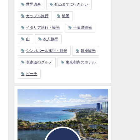
世界遺産
死ぬまでに行きたい
カップル旅行
絶景
イタリア旅行・観光
千葉県観光
山
友人旅行
シンガポール旅行・観光
銀座観光
表参道のグルメ
東京都内のホテル
ビーチ