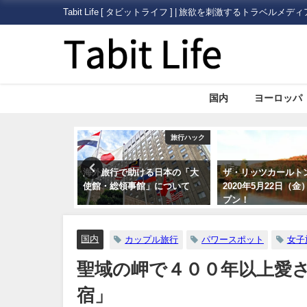
Tabit Life [ タビットライフ ] | 旅欲を刺激するトラベルメディ
国内
ヨーロッパ
旅行ハック
国内
ける日本の「大
ザ・リッツカールトン日光が
いまさら人に聞きに
館」について
2020年5月22日（金）にオー
外旅行に必要な「ビ
プン！
証）」について
国内
カップル旅行
パワースポット
女子
聖域の岬で４００年以上愛
宿」