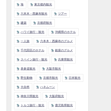
海
東京都内観光
六本木・西麻布観光
ツアー
建築
京都府観光
ハワイ旅行・観光
沖縄県のホテル
一人旅
六本木・西麻布のグルメ
千代田区のホテル
銀座のグルメ
スペイン旅行・観光
兵庫県観光
表参道観光
大阪市観光
野生動物
京都市観光
日本観光
大自然
ハネムーン
神奈川県観光
大阪府観光
トルコ旅行・観光
鹿児島県観光