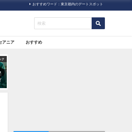
おすすめワード：東京都内のデートスポット
セアニア
おすすめ
ニア
旅行ハック
旅行ハック
が
【やっぱり暖かい日にいちご
格安航空サービス「LCC」っ
光
狩り】いちご狩り情報が掲載
て何だろう？
されているポータルサイト・
情報サイトまとめ5つ