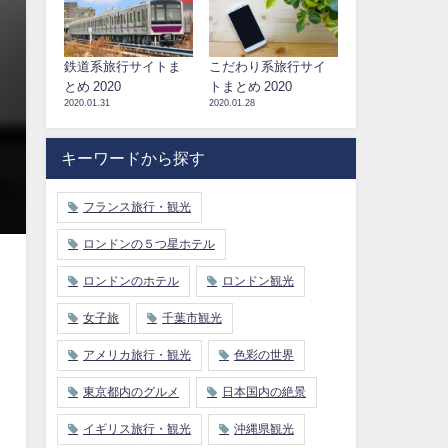
鉄道系旅行サイトま
こだわり系旅行サイ
とめ 2020
トまとめ 2020
2020.01.31
2020.01.28
キーワードから探す
フランス旅行・観光
ロンドンの５つ星ホテル
ロンドンのホテル
ロンドン観光
女子旅
千葉市観光
アメリカ旅行・観光
色彩の世界
東京都内のグルメ
日本国内の絶景
イギリス旅行・観光
沖縄県観光