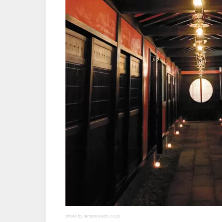
photo by lampnoyado.co.jp