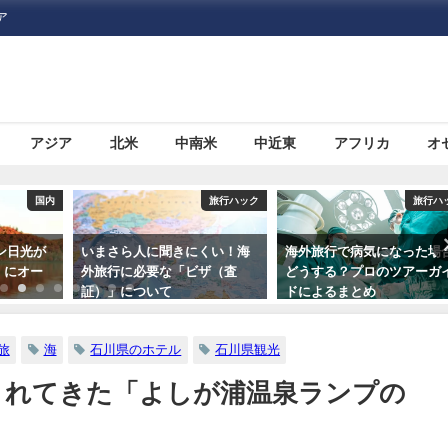
ア
アジア
北米
中南米
中近東
アフリカ
オ
旅行ハック
旅行ハック
オセア
くい！海
海外旅行で病気になった場合
大都市と自然。両方の魅力
ザ（査
どうする？プロのツアーガイ
詰まった「シドニー」の観
ドによるまとめ
スポットおすすめ７選
旅
海
石川県のホテル
石川県観光
されてきた「よしが浦温泉ランプの