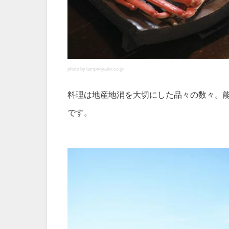
photo by lampnoyado.co.jp
料理は地産地消を大切にした品々の数々。
です。