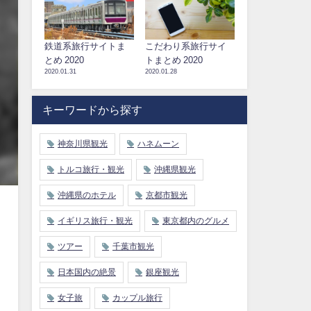
鉄道系旅行サイトま
こだわり系旅行サイ
とめ 2020
トまとめ 2020
2020.01.31
2020.01.28
キーワードから探す
神奈川県観光
ハネムーン
トルコ旅行・観光
沖縄県観光
沖縄県のホテル
京都市観光
イギリス旅行・観光
東京都内のグルメ
ツアー
千葉市観光
日本国内の絶景
銀座観光
女子旅
カップル旅行