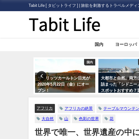
Tabit Life [ タビットライフ ] | 旅欲を刺激するトラベルメディ
国内
ヨーロッパ
国内
オセアニア
カールトン日光が
大都市と自然。両方の魅力が
いまさら人に聞き
22日（金）にオー
詰まった「シドニー」の観光
外旅行に必要な「
スポットおすすめ７選
証）」について
アフリカ
アフリカの絶景
テーブルマウンテ
大自然
山
色彩の世界
花
世界で唯一、世界遺産の中