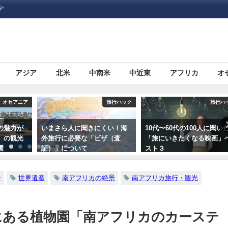
ア
アジア
北米
中南米
中近東
アフリカ
オ
旅行ハック
旅行ハック
旅行
にくい！海
10代〜60代の100人に聞いた
【やっぱり暖かい日にいち
ビザ（査
「旅にいきたくなる映画」ベ
狩り】いちご狩り情報が掲
スト３
されているポータルサイト
情報サイトまとめ5つ
ン
世界遺産
南アフリカの絶景
南アフリカ旅行・観光
にある植物園「南アフリカのカーステ