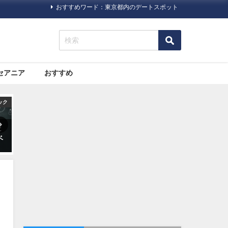
おすすめワード：東京都内のデートスポット
セアニア
おすすめ
ハック
旅行ハック
旅行ハック
ご
格安航空サービス「LCC」っ
海外旅行で病気になった場合
載
て何だろう？
どうする？プロのツアーガイ
・
ドによるまとめ