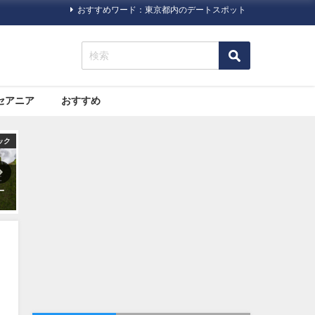
おすすめワード：東京都内のデートスポット
セアニア
おすすめ
ック
国内
旅行ハック
っ
ザ・リッツカールトン日光が
10代〜60代の100人に聞いた
2020年5月22日（金）にオー
「旅にいきたくなる映画」ベ
プン！
スト３