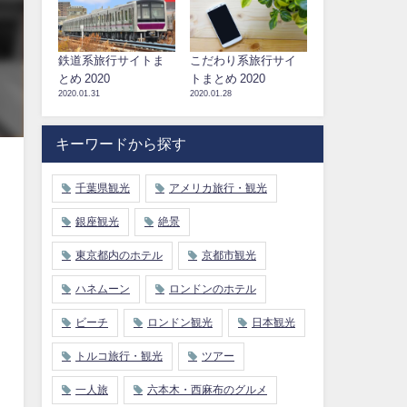
鉄道系旅行サイトま
こだわり系旅行サイ
とめ 2020
トまとめ 2020
2020.01.31
2020.01.28
キーワードから探す
千葉県観光
アメリカ旅行・観光
銀座観光
絶景
東京都内のホテル
京都市観光
ハネムーン
ロンドンのホテル
ビーチ
ロンドン観光
日本観光
トルコ旅行・観光
ツアー
一人旅
六本木・西麻布のグルメ