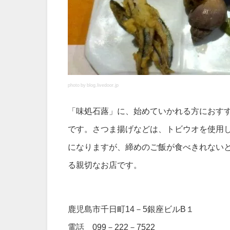
photo by blog.livedoor.jp
「味処石蕗」に、始めていかれる方におす
です。さつま揚げなどは、トビウオを使用
になりますが、締めのご飯が食べきれない
る親切なお店です。
鹿児島市千日町14－5銀座ビルB１
電話 099－222－7522