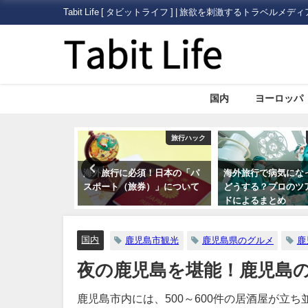
Tabit Life [ タビットライフ ] | 旅欲を刺激するトラベルメディ
国内
ヨーロッパ
旅行ハック
旅行ハック
須！日本の「パ
海外旅行で病気になった場合
いまさら人に聞きに
券）」について
どうする？プロのツアーガイ
外旅行に必要な「ビ
ドによるまとめ
証）」について
国内
鹿児島市観光
鹿児島県のグルメ
鹿
夜の鹿児島を堪能！鹿児島
鹿児島市内には、500～600件の居酒屋が立