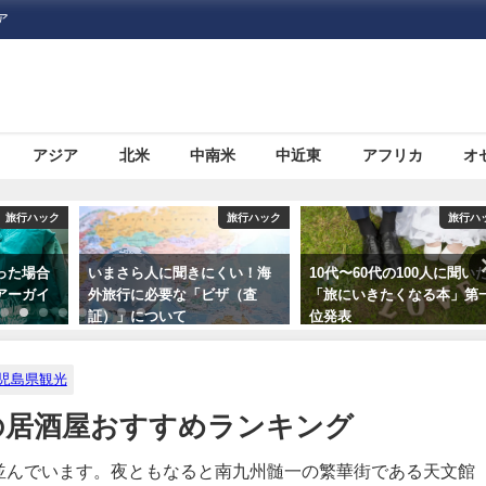
ア
アジア
北米
中南米
中近東
アフリカ
オ
旅行ハック
旅行ハック
旅行ハ
くい！海
10代〜60代の100人に聞いた
格安航空サービス「LCC」
ザ（査
「旅にいきたくなる本」第一
て何だろう？
位発表
児島県観光
の居酒屋おすすめランキング
ち並んでいます。夜ともなると南九州髄一の繁華街である天文館