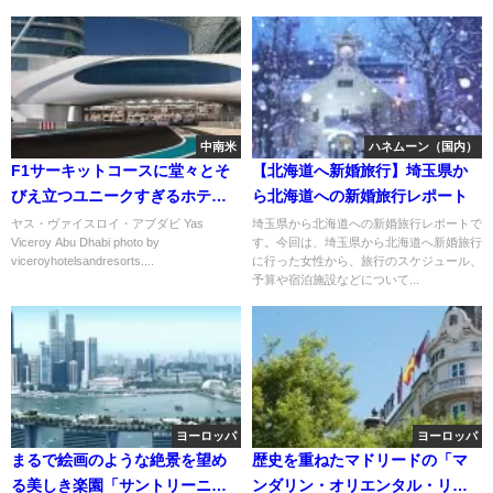
中南米
ハネムーン（国内）
F1サーキットコースに堂々とそ
【北海道へ新婚旅行】埼玉県か
びえ立つユニークすぎるホテル
ら北海道への新婚旅行レポート
「ヤス・ヴァイスロイ・アブダ
ヤス・ヴァイスロイ・アブダビ Yas
埼玉県から北海道への新婚旅行レポートで
Viceroy Abu Dhabi photo by
す。今回は、埼玉県から北海道へ新婚旅行
ビ」
viceroyhotelsandresorts....
に行った女性から、旅行のスケジュール、
予算や宿泊施設などについて...
ヨーロッパ
ヨーロッパ
まるで絵画のような絶景を望め
歴史を重ねたマドリードの「マ
る美しき楽園「サントリーニ
ンダリン・オリエンタル・リッ