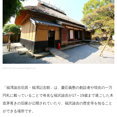
photo by www.japanhoppers.jp
「福澤諭吉旧居・福澤記念館」は、慶応義塾の創設者や現在の一万
円札に載っていることで有名な福沢諭吉が17～19歳まで過ごした木
造茅葺きの旧家が公開されていたり、福沢諭吉の歴史等を知ること
ができる場所です。