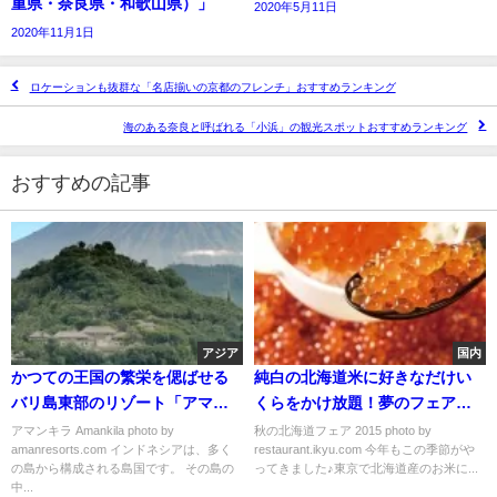
重県・奈良県・和歌山県）」
2020年5月11日
2020年11月1日
ロケーションも抜群な「名店揃いの京都のフレンチ」おすすめランキング
海のある奈良と呼ばれる「小浜」の観光スポットおすすめランキング
おすすめの記事
アジア
国内
かつての王国の繁栄を偲ばせる
純白の北海道米に好きなだけい
バリ島東部のリゾート「アマン
くらをかけ放題！夢のフェアが
キラ」
９月１日よりスタート
アマンキラ Amankila photo by
秋の北海道フェア 2015 photo by
amanresorts.com インドネシアは、多く
restaurant.ikyu.com 今年もこの季節がや
の島から構成される島国です。 その島の
ってきました♪東京で北海道産のお米に...
中...