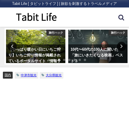
Tabit Life [ タビットライフ ] | 旅欲を刺激するトラベルメディア
ア
旅行ハック
旅行ハック
【やっぱり暖かい日にいちご狩
10代〜60代の100人に聞いた
り】いちご狩り情報が掲載され
「旅にいきたくなる映画」ベス
ているポータルサイト・情報サ
ト３
イトまとめ5つ
国内
中津市観光
大分県観光