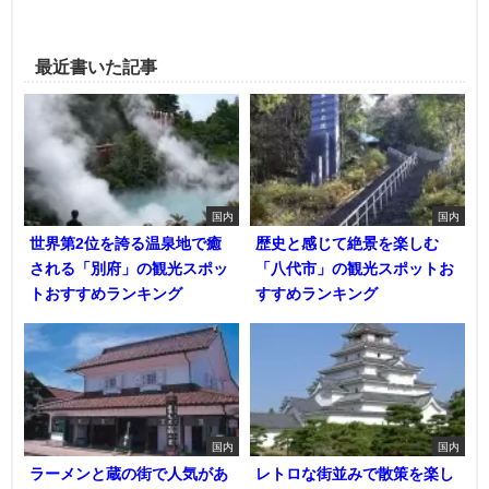
最近書いた記事
国内
国内
世界第2位を誇る温泉地で癒
歴史と感じて絶景を楽しむ
される「別府」の観光スポッ
「八代市」の観光スポットお
トおすすめランキング
すすめランキング
国内
国内
ラーメンと蔵の街で人気があ
レトロな街並みで散策を楽し