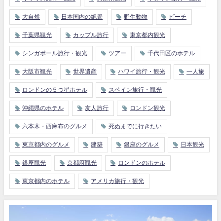
大自然
日本国内の絶景
野生動物
ビーチ
千葉県観光
カップル旅行
東京都内観光
シンガポール旅行・観光
ツアー
千代田区のホテル
大阪市観光
世界遺産
ハワイ旅行・観光
一人旅
ロンドンの５つ星ホテル
スペイン旅行・観光
沖縄県のホテル
友人旅行
ロンドン観光
六本木・西麻布のグルメ
死ぬまでに行きたい
東京都内のグルメ
建築
銀座のグルメ
日本観光
銀座観光
京都府観光
ロンドンのホテル
東京都内のホテル
アメリカ旅行・観光