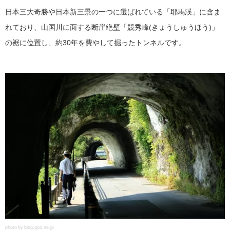
日本三大奇勝や日本新三景の一つに選ばれている「耶馬渓」に含ま
れており、山国川に面する断崖絶壁「競秀峰(きょうしゅうほう)」
の裾に位置し、約30年を費やして掘ったトンネルです。
photo by blog.goo.ne.jp