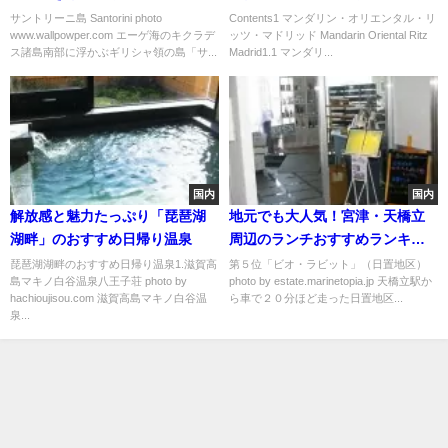
島」
ツ・マドリッド」
サントリーニ島 Santorini photo
Contents1 マンダリン・オリエンタル・リ
www.wallpowper.com エーゲ海のキクラデ
ッツ・マドリッド Mandarin Oriental Ritz
ス諸島南部に浮かぶギリシャ領の島「サ...
Madrid1.1 マンダリ...
国内
国内
解放感と魅力たっぷり「琵琶湖
地元でも大人気！宮津・天橋立
湖畔」のおすすめ日帰り温泉
周辺のランチおすすめランキン
グ
琵琶湖湖畔のおすすめ日帰り温泉1.滋賀高
第５位「ビオ・ラビット」（日置地区）
島マキノ白谷温泉八王子荘 photo by
photo by estate.marinetopia.jp 天橋立駅か
hachioujisou.com 滋賀高島マキノ白谷温
ら車で２０分ほど走った日置地区...
泉...