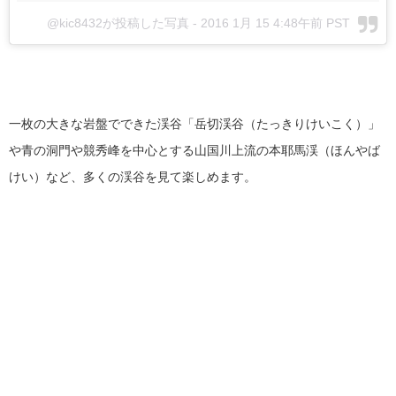
@kic8432が投稿した写真
-
2016 1月 15 4:48午前 PST
一枚の大きな岩盤でできた渓谷「岳切渓谷（たっきりけいこく）」
や青の洞門や競秀峰を中心とする山国川上流の本耶馬渓（ほんやば
けい）など、多くの渓谷を見て楽しめます。