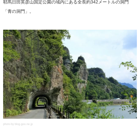
耶馬日田英彦山国定公園の域内にある全長約342メートルの洞門
「青の洞門」。
photo by blog.goo.ne.jp