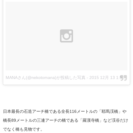
MANAさん(@nekotomana)が投稿した写真
-
2015 12月 13 1:57午前 PST
日本最長の石造アーチ橋である全長116メートルの「耶馬渓橋」や
橋長89メートルの三連アーチの橋である「羅漢寺橋」など渓谷だけ
でなく橋も見物です。