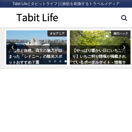
Tabit Life [ タビットライフ ] | 旅欲を刺激するトラベルメディア
ク
オセアニア
旅行ハック
大都市と自然。両方の魅力が詰
【やっぱり暖かい日にいちご狩
まった「シドニー」の観光スポ
り】いちご狩り情報が掲載され
ットおすすめ７選
ているポータルサイト・情報サ
イトまとめ5つ