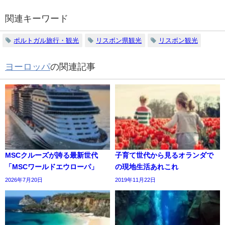
関連キーワード
ポルトガル旅行・観光
リスボン県観光
リスボン観光
ヨーロッパ
の関連記事
MSCクルーズが誇る最新世代
子育て世代から見るオランダで
「MSCワールドエウローパ」
の現地生活あれこれ
2026年7月20日
2019年11月22日