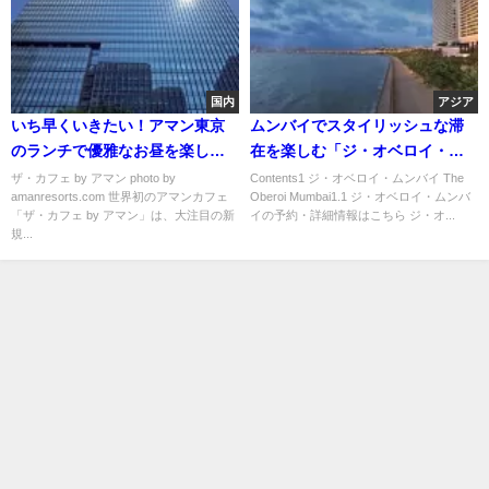
国内
アジア
いち早くいきたい！アマン東京
ムンバイでスタイリッシュな滞
のランチで優雅なお昼を楽しも
在を楽しむ「ジ・オベロイ・ム
う
ンバイ」
ザ・カフェ by アマン photo by
Contents1 ジ・オベロイ・ムンバイ The
amanresorts.com 世界初のアマンカフェ
Oberoi Mumbai1.1 ジ・オベロイ・ムンバ
「ザ・カフェ by アマン」は、大注目の新
イの予約・詳細情報はこちら ジ・オ...
規...