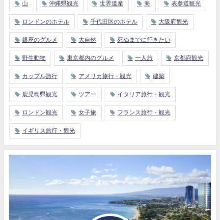
山
沖縄県観光
世界遺産
海
表参道観光
ロンドンのホテル
千代田区のホテル
大阪府観光
銀座のグルメ
大自然
死ぬまでに行きたい
野生動物
東京都内のグルメ
一人旅
京都府観光
カップル旅行
アメリカ旅行・観光
建築
鹿児島県観光
ツアー
イタリア旅行・観光
ロンドン観光
女子旅
フランス旅行・観光
イギリス旅行・観光