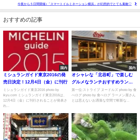
今夜から５日間開催♪「スマートイルミネーション横浜」が幻想的でとても素敵♡
おすすめの記事
国内
国内
ミシュランガイド東京2016の発
オシャレな「北谷町」で楽しむ
売日決定！12月4日（金）に刊行
グルメなランチおすすめランキ
ング
ミシュランガイド東京2016 photo by
第一位:ストライプ ヌードルズ photo by 食
ikyu.com ミシュランガイド東京2016は、
べログ photo by 食べログ ラーメン屋さん
12月4日（金）に刊行されることが発表さ
とは思えないお洒落な空間で斬新な...
れ...