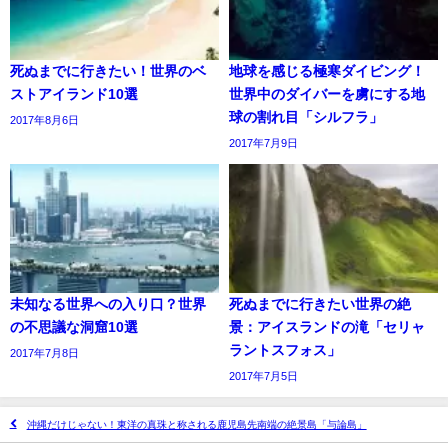
死ぬまでに行きたい！世界のベ
地球を感じる極寒ダイビング！
ストアイランド10選
世界中のダイバーを虜にする地
球の割れ目「シルフラ」
2017年8月6日
2017年7月9日
未知なる世界への入り口？世界
死ぬまでに行きたい世界の絶
の不思議な洞窟10選
景：アイスランドの滝「セリャ
ラントスフォス」
2017年7月8日
2017年7月5日
沖縄だけじゃない！東洋の真珠と称される鹿児島先南端の絶景島「与論島」