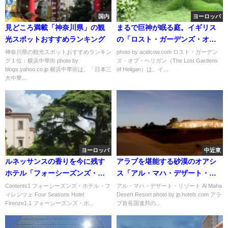
国内
ヨーロッパ
見どころ満載「神奈川県」の観
まるで巨神が眠る庭。イギリス
光スポットおすすめランキング
の「ロスト・ガーデンズ・オ
ブ・ヘリガン」がとても神秘的
神奈川県の観光スポットおすすめランキン
photo by acidcow.com ロスト・ガーデン
グ１位：横浜中華街 photo by
ズ・オブ・ヘリガン（The Lost Gardens
blogs.yahoo.co.jp 横浜中華街は、「日本三
of Heligan）は、イ...
大中華...
ヨーロッパ
中近東
ルネッサンスの香りを今に残す
アラブを堪能する砂漠のオアシ
ホテル「フォーシーズンズ・ホ
ス「アル・マハ・デザート・リ
テル・フィレンツェ」
ゾート」
Contents1 フォーシーズンズ・ホテル・フ
アル・マハ・デザート・リゾート Al Maha
ィレンツェ Four Seasons Hotel
Desert Resort photo by jp.hotels.com アラ
Firenze1.1 フォーシーズンズ・ホ...
ブ首長国連邦の...