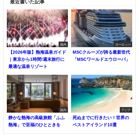
最近書いた記事
国内
ヨーロッパ
【2026年版】熱海温泉ガイド
MSCクルーズが誇る最新世代
｜東京から1時間!週末旅行に
「MSCワールドエウローパ」
最適な温泉リゾート
国内
アジア
静かな熱海の高級旅館「ふふ
死ぬまでに行きたい！世界の
熱海」で至福のひとときを
ベストアイランド10選