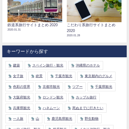
鉄道系旅行サイトまとめ 2020
こだわり系旅行サイトまとめ
2020.01.31
2020
2020.01.28
キーワードから探す
建築
スペイン旅行・観光
沖縄県のホテル
女子旅
絶景
千葉市観光
東京都内のグルメ
色彩の世界
京都市観光
ツアー
千葉県観光
大阪府観光
ロンドン観光
カップル旅行
兵庫県観光
ハネムーン
死ぬまでに行きたい
一人旅
山
鹿児島県観光
野生動物