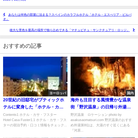
あなたは何色の部屋に泊まる？スペインのカラフルホテル「ホテル・エスぺリア・ビルバ
オ」
雄大な景色を最高の場所で独り占めできる「マチュピチュ・サンクチュアリ・ロッジ」
おすすめの記事
ヨーロッパ
国内
20世紀の旧邸宅がブティックホ
海外も注目する風情豊かな温泉
テルに変身した「ホテル・カ
街「野沢温泉」の日帰り外湯お
サ・フスター」
すすめランキング
Contents1 ホテル・カサ・フスター
野沢温泉 ロケーション photo by
Hotel Casa Fuster1.1 ホテル・カサ・フス
asakusaomatsuri.com 野沢温泉のおすす
ターの宿泊予約・口コミ情報をチェック...
め外湯第8位は、大湯のすぐ近くにある
『河原...