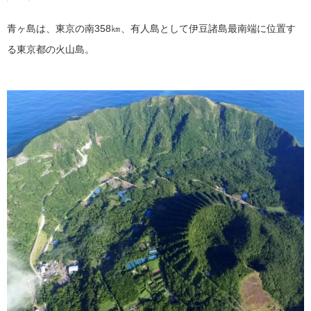
青ヶ島は、東京の南358㎞、有人島として伊豆諸島最南端に位置す
る東京都の火山島。