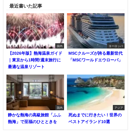
最近書いた記事
国内
ヨーロッパ
【2026年版】熱海温泉ガイド
MSCクルーズが誇る最新世代
｜東京から1時間!週末旅行に
「MSCワールドエウローパ」
最適な温泉リゾート
国内
アジア
静かな熱海の高級旅館「ふふ
死ぬまでに行きたい！世界の
熱海」で至福のひとときを
ベストアイランド10選