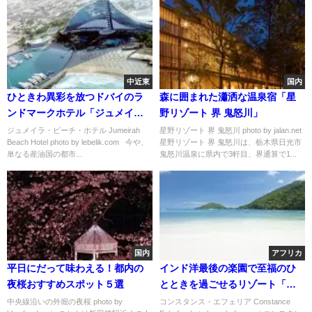
中近東
国内
ひときわ異彩を放つドバイのラ
森に囲まれた瀟洒な温泉宿「星
ンドマークホテル「ジュメイ
野リゾート 界 鬼怒川」
ラ・ビーチ・ホテル」
ジュメイラ・ビーチ・ホテル Jumeirah
星野リゾート 界 鬼怒川 photo by jalan.net
Beach Hotel photo by lebelik.com 今や、
星野リゾート 界 鬼怒川は、栃木県日光市
単なる産油国の都市...
鬼怒川温泉に県内で3軒目、界通算で1...
国内
アフリカ
平日にだって味わえる！都内の
インド洋最後の楽園で至福のひ
夜桜おすすめスポット５選
とときを過ごせるリゾート「コ
ンスタンス・エフェリア」
中央線沿いの外堀の夜桜 photo by
コンスタンス・エフェリア Constance