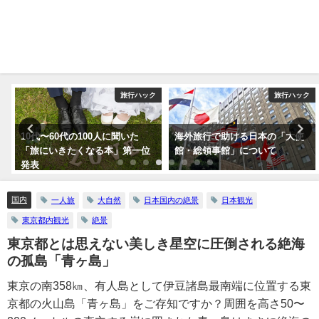
ク
旅行ハック
旅行ハック
10代〜60代の100人に聞いた
海外旅行で助ける日本の「大使
「旅にいきたくなる本」第一位
館・総領事館」について
発表
国内
一人旅
大自然
日本国内の絶景
日本観光
東京都内観光
絶景
東京都とは思えない美しき星空に圧倒される絶海
の孤島「青ヶ島」
東京の南358㎞、有人島として伊豆諸島最南端に位置する東
京都の火山島「青ヶ島」をご存知ですか？周囲を高さ50〜