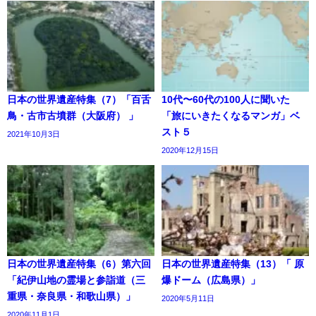
日本の世界遺産特集（7）「百舌
10代〜60代の100人に聞いた
鳥・古市古墳群（大阪府） 」
「旅にいきたくなるマンガ」ベ
スト５
2021年10月3日
2020年12月15日
日本の世界遺産特集（6）第六回
日本の世界遺産特集（13）「 原
「紀伊山地の霊場と参詣道（三
爆ドーム（広島県）」
重県・奈良県・和歌山県）」
2020年5月11日
2020年11月1日