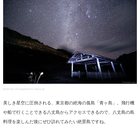
photo by vill.aogashima.tokyo.jp
美しき星空に圧倒される、東京都の絶海の孤島「青ヶ島」。飛行機
や船で行くことできる八丈島からアクセスできるので、八丈島の島
料理を楽しんだ後にぜひ訪れてみたい絶景島ですね。