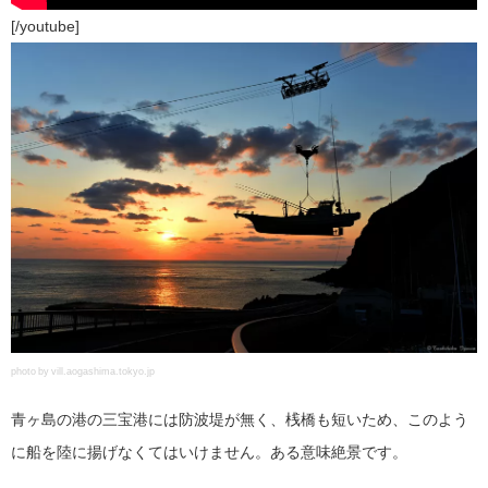
[/youtube]
photo by vill.aogashima.tokyo.jp
青ヶ島の港の三宝港には防波堤が無く、桟橋も短いため、このよう
に船を陸に揚げなくてはいけません。ある意味絶景です。