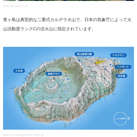
photo by klik77.com
青ヶ島は典型的な二重式カルデラ火山で、日本の気象庁によって火
山活動度ランクCの活火山に指定されています。
photo by vill.aogashima.tokyo.jp