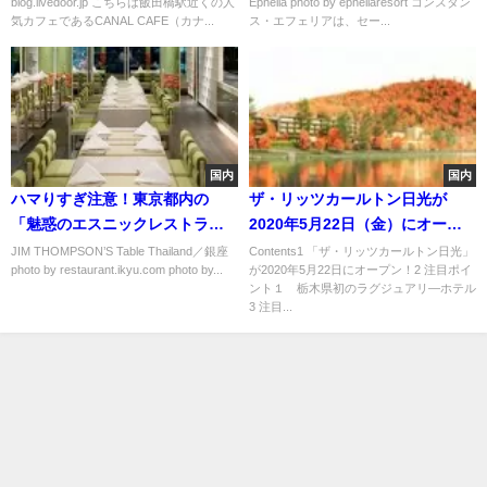
blog.livedoor.jp こちらは飯田橋駅近くの人
Ephelia photo by epheliaresort コンスタン
気カフェであるCANAL CAFE（カナ...
ス・エフェリアは、セー...
国内
国内
ハマりすぎ注意！東京都内の
ザ・リッツカールトン日光が
「魅惑のエスニックレストラ
2020年5月22日（金）にオープ
ン」おすすめ５選
ン！
JIM THOMPSON’S Table Thailand／銀座
Contents1 「ザ・リッツカールトン日光」
photo by restaurant.ikyu.com photo by...
が2020年5月22日にオープン！2 注目ポイ
ント１ 栃木県初のラグジュアリ―ホテル
3 注目...