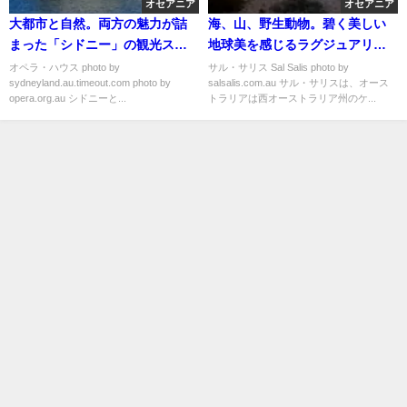
オセアニア
オセアニア
大都市と自然。両方の魅力が詰
海、山、野生動物。碧く美しい
まった「シドニー」の観光スポ
地球美を感じるラグジュアリー
ットおすすめ７選
なテントロッジ「サル・サリ
オペラ・ハウス photo by
サル・サリス Sal Salis photo by
sydneyland.au.timeout.com photo by
salsalis.com.au サル・サリスは、オース
ス」
opera.org.au シドニーと...
トラリアは西オーストラリア州のケ...