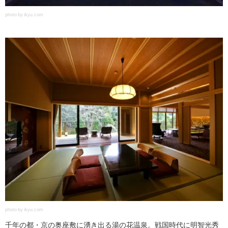
photo by ikyu.com
photo by ikyu.com
千年の都・京の奥座敷に湧き出る湯の花温泉。戦国時代に明智光秀