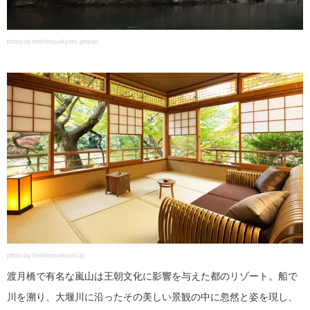
photo by hoshinoyakyoto.jpspan
photo by hoshinoyakyoto.jp
渡月橋で有名な嵐山は王朝文化に影響を与えた都のリゾート。船で
川を溯り、大堰川に沿ったその美しい景観の中に忽然と姿を現し、