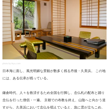
photo by ikyu.com
日本海に面し、風光明媚な景観が数多く残る丹後・久美浜。 この地
には、ある伝承が残っている。
鎌倉時代、人々を救済するため全国を行脚し、念仏札の配布と踊り
念仏を行った僧侶・一遍。 京都での布教を終え、山陰へと向かう道
すがら、久美浜において念仏を唱えていると、急に雲が立ちこめ、