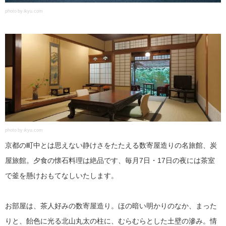
photo by ikyu.com
photo by ikyu.com
京都の町中とは思えない静けさをたたえる数寄屋造りの名旅館、炭
屋旅館。夕食の懐石料理は絶品です、毎月7日・17日の夜には茶室
で釜を懸けおもてなしいたします。
お部屋は、茶人好みの数寄屋造り。ほの暗い明かりのなか、まった
りと、飴色に光る北山丸太の柱に、むらむらとした土壁の滲み。情