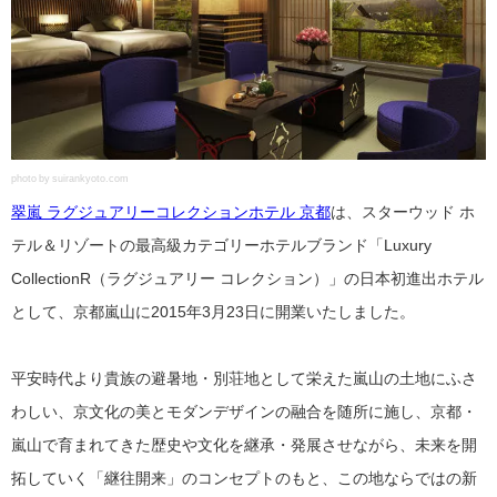
photo by suirankyoto.com
翠嵐 ラグジュアリーコレクションホテル 京都
は、スターウッド ホ
テル＆リゾートの最高級カテゴリーホテルブランド「Luxury
CollectionR（ラグジュアリー コレクション）」の日本初進出ホテル
として、京都嵐山に2015年3月23日に開業いたしました。
平安時代より貴族の避暑地・別荘地として栄えた嵐山の土地にふさ
わしい、京文化の美とモダンデザインの融合を随所に施し、京都・
嵐山で育まれてきた歴史や文化を継承・発展させながら、未来を開
拓していく「継往開来」のコンセプトのもと、この地ならではの新