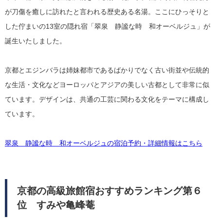
が刀傷を癒しに訪れたと言われる歴史ある名湯。ここにひっそりと
した佇まいの13室の隠れ宿「翠泉 静謐な時 和オーベルジュ」が
誕生いたしました。
京都とエジンバラは姉妹都市であるばかりでなく古い街並や伝統的
な生活・文化などヨーロッパとアジアの美しい古都として非常に似
ています。デザインは、共通の工芸に関わる文化をテーマに構成し
ています。
翠泉 静謐な時 和オーベルジュの宿泊予約・詳細情報はこちら
京都の高級旅館宿おすすめランキング第６
位 すみや亀峰菴