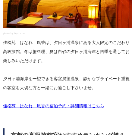
photo by ikyu.com
佳松苑 はなれ 風香は、夕日ヶ浦温泉にある大人限定のこだわり
高級旅館。冬は蟹料理、夏は白砂の夕日ヶ浦海岸と四季を通してお
楽しみいただけます。
夕日ヶ浦海岸を一望できる客室展望温泉、静かなプライベート重視
の客室を大切な方と一緒にお過ごし下さいませ。
佳松苑 はなれ 風香の宿泊予約・詳細情報はこちら