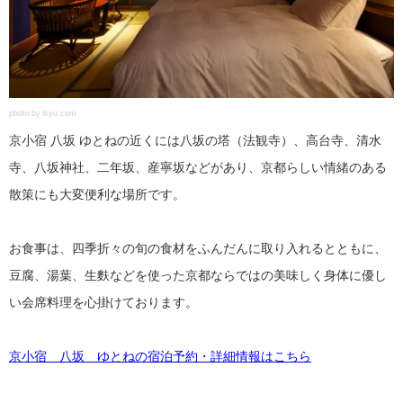
photo by ikyu.com
京小宿 八坂 ゆとねの近くには八坂の塔（法観寺）、高台寺、清水
寺、八坂神社、二年坂、産寧坂などがあり、京都らしい情緒のある
散策にも大変便利な場所です。
お食事は、四季折々の旬の食材をふんだんに取り入れるとともに、
豆腐、湯葉、生麩などを使った京都ならではの美味しく身体に優し
い会席料理を心掛けております。
京小宿 八坂 ゆとねの宿泊予約・詳細情報はこちら