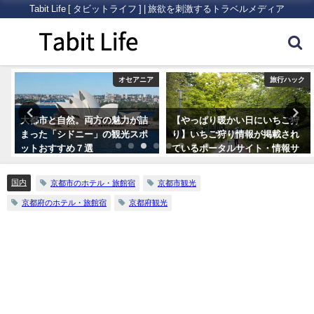
Tabit Life [ タビットライフ ] | 旅欲を刺激するトラベルメディア
内
オセアニア
旅行ハック
大都市と自然。両方の魅力が詰
【やっぱり暖かい日にいちご狩
まった「シドニー」の観光スポ
り】いちご狩り情報が掲載され
ットおすすめ７選
ているポータルサイト・情報サ
イトまとめ5つ
国内
京都市のホテル・旅館宿
京都市観光
京都府のホテル・旅館宿
京都府観光