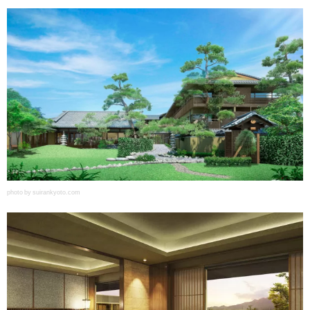
photo by suirankyoto.com