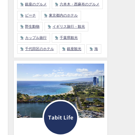
銀座のグルメ
六本木・西麻布のグルメ
ビーチ
東京都内のホテル
野生動物
イギリス旅行・観光
カップル旅行
千葉県観光
千代田区のホテル
銀座観光
海