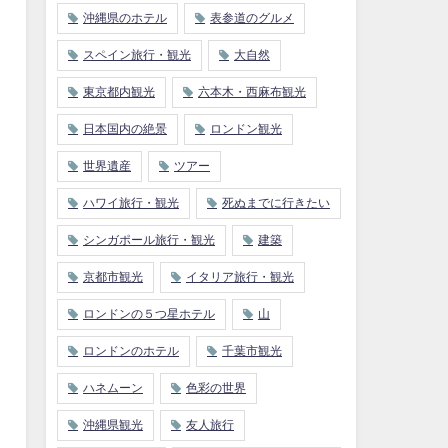
沖縄県のホテル
表参道のグルメ
スペイン旅行・観光
大自然
東京都内観光
六本木・西麻布観光
日本国内の絶景
ロンドン観光
世界遺産
ツアー
ハワイ旅行・観光
死ぬまでに行きたい
シンガポール旅行・観光
建築
京都市観光
イタリア旅行・観光
ロンドンの５つ星ホテル
山
ロンドンのホテル
千葉市観光
ハネムーン
色彩の世界
沖縄県観光
友人旅行