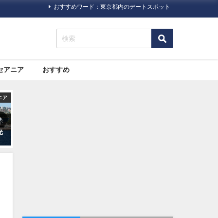
おすすめワード：東京都内のデートスポット
セアニア
おすすめ
ック
旅行ハック
旅行ハック
た
海外旅行で助ける日本の「大
格安航空サービス「LCC」っ
ベ
使館・総領事館」について
て何だろう？