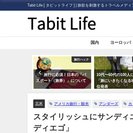
Tabit Life [ タビットライフ ] | 旅欲を刺激するトラベルメディ
国内
ヨーロッパ
旅行ハック
旅行ハック
須！日本の「パ
10代〜60代の100人に聞いた
海外旅行で病気にな
券）」について
「旅にいきたくなる本」第一
どうする？プロのツ
位発表
ドによるまとめ
北米
アメリカ旅行・観光
アンダーズ
カ
スタイリッシュにサンディ
ディエゴ」