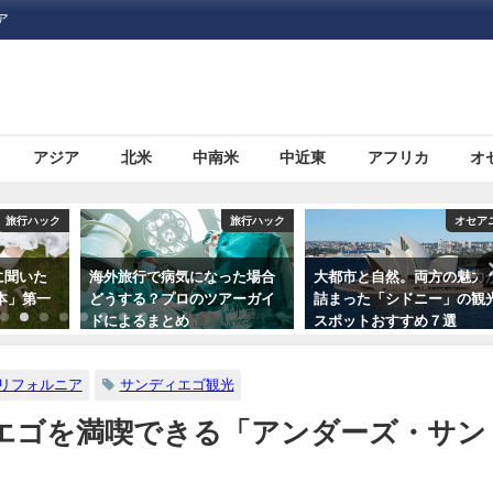
ア
アジア
北米
中南米
中近東
アフリカ
オ
旅行ハック
オセアニア
旅行ハ
った場合
大都市と自然。両方の魅力が
10代〜60代の100人に聞い
アーガイ
詰まった「シドニー」の観光
「旅にいきたくなる映画」
スポットおすすめ７選
スト３
リフォルニア
サンディエゴ観光
エゴを満喫できる「アンダーズ・サン