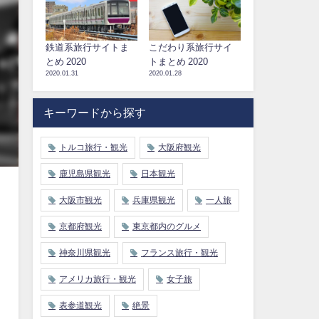
鉄道系旅行サイトま
こだわり系旅行サイ
とめ 2020
トまとめ 2020
2020.01.31
2020.01.28
キーワードから探す
トルコ旅行・観光
大阪府観光
鹿児島県観光
日本観光
大阪市観光
兵庫県観光
一人旅
京都府観光
東京都内のグルメ
神奈川県観光
フランス旅行・観光
アメリカ旅行・観光
女子旅
表参道観光
絶景