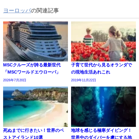
ヨーロッパ
の関連記事
MSCクルーズが誇る最新世代
子育て世代から見るオランダで
「MSCワールドエウローパ」
の現地生活あれこれ
2026年7月20日
2019年11月22日
死ぬまでに行きたい！世界のベ
地球を感じる極寒ダイビング！
ストアイランド10選
世界中のダイバーを虜にする地