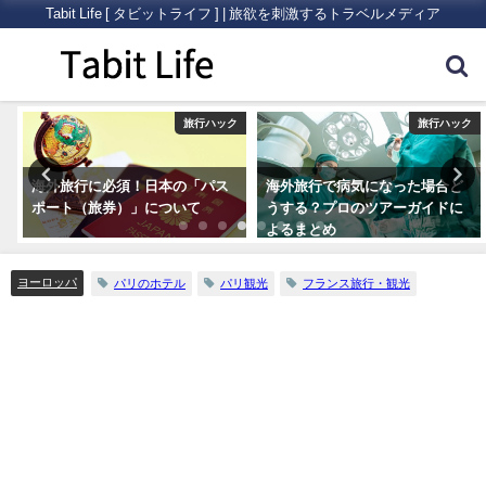
Tabit Life [ タビットライフ ] | 旅欲を刺激するトラベルメディア
ク
旅行ハック
旅行ハック
海外旅行に必須！日本の「パス
海外旅行で病気になった場合ど
ポート（旅券）」について
うする？プロのツアーガイドに
よるまとめ
ヨーロッパ
パリのホテル
パリ観光
フランス旅行・観光