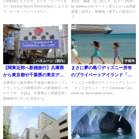
カヤ・ビーチ・リゾート&スパ」
ランキング
Contents1 エスカヤ・ビーチ・リゾート&
第1位 麺屋 音（めんや おと） photo
スパ Eskaya Beach Resort&Spa1.1 エスカ
by tabelog.com ラーメン屋らしからぬ高級
ヤ・ビーチ・リゾート&スパ...
感漂う店内と、動物系＋煮干しの絶品スー
プ...
ハネムーン（国内）
中南米
【関東近郊へ新婚旅行】兵庫県
まさに夢の島♡ディズニー所有
から東京都や千葉県の東京ディ
のプライベートアイランド「キ
ズニーランドなどの関東近郊へ
ャスタウェイ・ケイ」が魅力的
兵庫県から東京都や千葉県の東京ディズニ
ディズニー所有のプライベートアイランド
ーランドなどの関東近郊への新婚旅行レポ
「キャスタウェイ・ケイ Castaway Cay」
の新婚旅行レポート
すぎる
ートです。今回は、兵庫県から関東近郊へ
photo by disneywebcontent...
新婚旅行に行った女性から、...