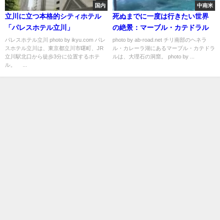
国内
中南米
立川に立つ本格的シティホテル
死ぬまでに一度は行きたい世界
「パレスホテル立川」
の絶景：マーブル・カテドラル
パレスホテル立川 photo by ikyu.com パレ
photo by ab-road.net チリ南部のヘネラ
スホテル立川は、東京都立川市曙町、JR
ル・カレーラ湖にあるマーブル・カテドラ
立川駅北口から徒歩3分に位置するホテ
ルは、大理石の洞窟。 photo by ...
ル。 ...