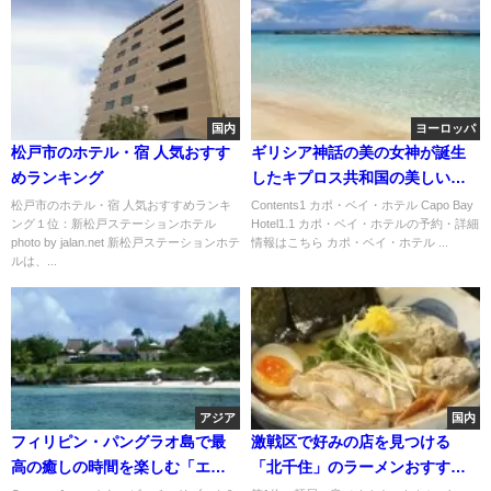
国内
ヨーロッパ
松戸市のホテル・宿 人気おすす
ギリシア神話の美の女神が誕生
めランキング
したキプロス共和国の美しいビ
ーチに建つ「カポ・ベイ・ホテ
松戸市のホテル・宿 人気おすすめランキ
Contents1 カポ・ベイ・ホテル Capo Bay
ング１位：新松戸ステーションホテル
Hotel1.1 カポ・ベイ・ホテルの予約・詳細
ル」
photo by jalan.net 新松戸ステーションホテ
情報はこちら カポ・ベイ・ホテル ...
ルは、...
アジア
国内
フィリピン・パングラオ島で最
激戦区で好みの店を見つける
高の癒しの時間を楽しむ「エス
「北千住」のラーメンおすすめ