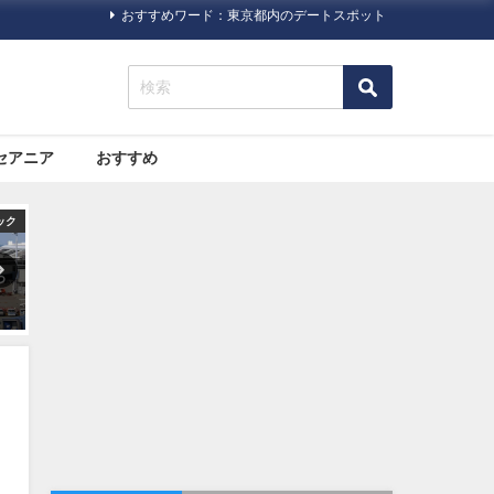
おすすめワード：東京都内のデートスポット
セアニア
おすすめ
ック
オセアニア
旅行ハック
た
大都市と自然。両方の魅力が
海外旅行で助ける日本の「大
一
詰まった「シドニー」の観光
使館・総領事館」について
スポットおすすめ７選