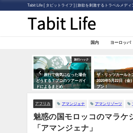
Tabit Life [ タビットライフ ] | 旅欲を刺激するトラベルメディ
国内
ヨーロッパ
旅行ハック
国内
気になった場合
ザ・リッツカールトン日光が
【やっぱり暖かい日
ロのツアーガイ
2020年5月22日（金）にオー
狩り】いちご狩り情
め
プン！
されているポータル
情報サイトまとめ5
アフリカ
アマンジェナ
アマンリゾーツ
魅惑の国モロッコのマラケ
「アマンジェナ」