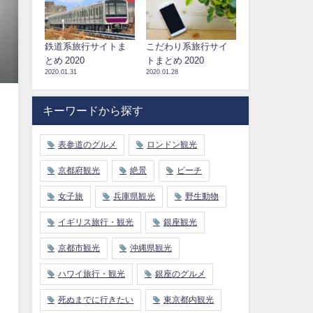
鉄道系旅行サイトま
こだわり系旅行サイ
とめ 2020
トまとめ 2020
2020.01.31
2020.01.28
キーワードから探す
表参道のグルメ
ロンドン観光
京都府観光
絶景
ビーチ
女子旅
兵庫県観光
野生動物
イギリス旅行・観光
銀座観光
京都市観光
沖縄県観光
ハワイ旅行・観光
銀座のグルメ
死ぬまでに行きたい
東京都内観光