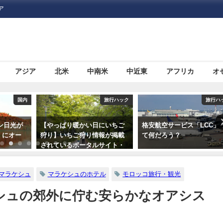
ア
アジア
北米
中南米
中近東
アフリカ
オ
旅行ハック
旅行ハック
旅行ハ
にいちご
格安航空サービス「LCC」っ
10代〜60代の100人に聞い
報が掲載
て何だろう？
「旅にいきたくなる本」第
サイト・
位発表
つ
マラケシュ
マラケシュのホテル
モロッコ旅行・観光
シュの郊外に佇む安らかなオアシス