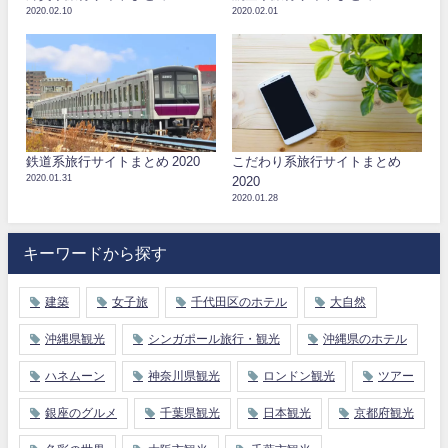
2020.02.10
2020.02.01
鉄道系旅行サイトまとめ 2020
こだわり系旅行サイトまとめ
2020.01.31
2020
2020.01.28
キーワードから探す
建築
女子旅
千代田区のホテル
大自然
沖縄県観光
シンガポール旅行・観光
沖縄県のホテル
ハネムーン
神奈川県観光
ロンドン観光
ツアー
銀座のグルメ
千葉県観光
日本観光
京都府観光