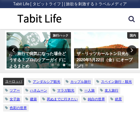
Tabit Life [ タビットライフ ] | 旅欲を刺激するトラベルメディア
ク
国内
オセアニア
ザ・リッツカールトン日光が
大都市と自然。両方の魅力が詰
2020年5月22日（金）にオープ
まった「シドニー」の観光スポ
ン！
ットおすすめ７選
ヨーロッパ
アンダルシア観光
カップル旅行
スペイン旅行・観光
ツアー
ハネムーン
マラガ観光
一人旅
友人旅行
女子旅
建築
死ぬまでに行きたい
純白の世界
絶景
色彩の世界