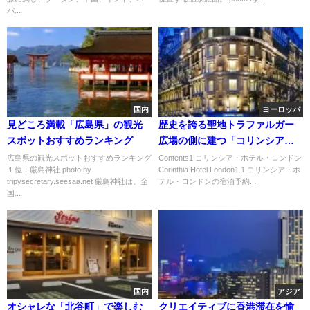
パ...
国内
ヨーロッパ
見どころ満載「広島県」の観光
歴史を誇る聖地トラファルガー
スポットおすすめランキング
広場の側に建つ「コリンシア・
ホテル・ロンドン」
広島県の観光スポットおすすめランキング
Contents1 コリンシア・ホテル・ロンドン
１位：厳島神社 photo by
Corinthia Hotel London1.1 コリンシア・ホ
tripysecretary.seesaa.net 厳島神社は、全
テル・ロンドンの宿泊予約...
国...
国内
アジア
オシャレな「北谷町」で楽しむ
クリエイティブに香港滞在を愉