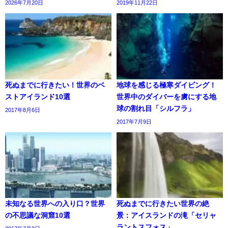
2026年7月20日
2019年11月22日
死ぬまでに行きたい！世界のベ
地球を感じる極寒ダイビング！
ストアイランド10選
世界中のダイバーを虜にする地
球の割れ目「シルフラ」
2017年8月6日
2017年7月9日
未知なる世界への入り口？世界
死ぬまでに行きたい世界の絶
の不思議な洞窟10選
景：アイスランドの滝「セリャ
ラントスフォス」