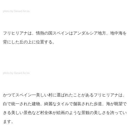
photo by Gerard Arcos
フリヒリアナは、情熱の国スペインはアンダルシア地方、地中海を
背にした丘の上に位置する。
photo by Gerard Arcos
かつてスペイン一美しい村に選ばれたことがあるフリヒリアナは、
白で統一された建物、綺麗なタイルで舗装された歩道、海が眺望で
きる美しい景色など村全体が絵画のような景観の美しさを誇ってい
ます。