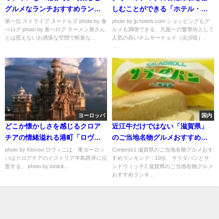
グルメなランチおすすめランキ
しむことができる「ホテル・ア
ング
イコン」
第一位:ストライプ ヌードルズ photo by 食
photo by jp.hotels.com ショッピングもグ
べログ photo by 食べログ ラーメン屋さん
ルメも満喫できる、九龍一の繁華街として
とは思えないお洒落な空間で斬新な...
人気の高いチムサーチョイ（尖沙咀）。
...
ヨーロッパ
国内
どこか懐かしさを感じるクロア
近江牛だけではない「滋賀県」
チアの情緒溢れる港町「ロヴィ
のご当地名物グルメおすすめラ
ニ」
ンキング
photo by Klovovi ロヴィニは、東ヨーロッ
Contents1 滋賀県のご当地名物グルメおす
パはクロアチアのイストリア半島西岸に位
すめランキング：10位 サラダパンとサ
置する。 photo by tonicit...
ンドウィッチ2 滋賀県のご当地名物グルメ
おすすめランキ...