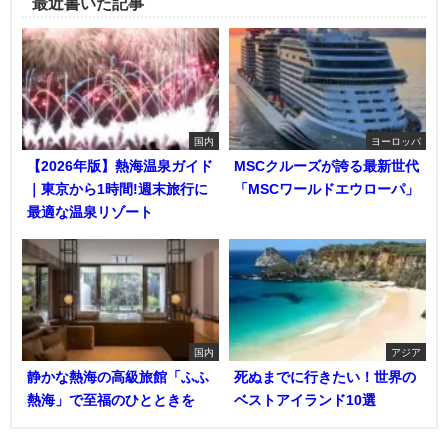
最近書いた記事
国内
ヨーロッパ
【2026年版】熱海温泉ガイド
MSCクルーズが誇る最新世代
｜東京から1時間!週末旅行に
「MSCワールドエウローパ」
最適な温泉リゾート
国内
アジア
静かな熱海の高級旅館「ふふ
死ぬまでに行きたい！世界の
熱海」で至福のひとときを
ベストアイランド10選