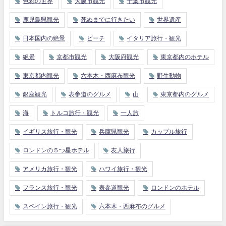
色彩の世界
大阪市観光
千葉市観光
鹿児島県観光
死ぬまでに行きたい
世界遺産
日本国内の絶景
ビーチ
イタリア旅行・観光
絶景
京都市観光
大阪府観光
東京都内のホテル
東京都内観光
六本木・西麻布観光
野生動物
銀座観光
表参道のグルメ
山
東京都内のグルメ
海
トルコ旅行・観光
一人旅
イギリス旅行・観光
兵庫県観光
カップル旅行
ロンドンの５つ星ホテル
友人旅行
アメリカ旅行・観光
ハワイ旅行・観光
フランス旅行・観光
表参道観光
ロンドンのホテル
スペイン旅行・観光
六本木・西麻布のグルメ