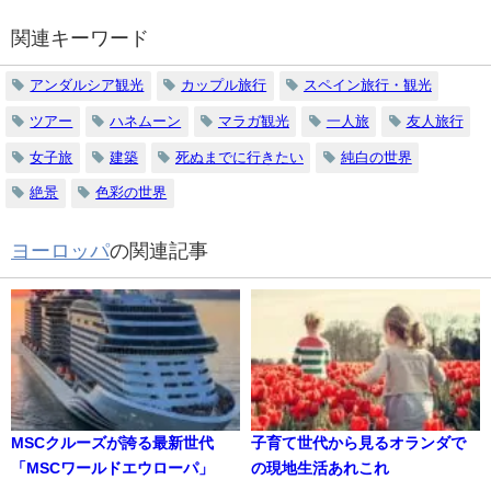
関連キーワード
アンダルシア観光
カップル旅行
スペイン旅行・観光
ツアー
ハネムーン
マラガ観光
一人旅
友人旅行
女子旅
建築
死ぬまでに行きたい
純白の世界
絶景
色彩の世界
ヨーロッパ
の関連記事
MSCクルーズが誇る最新世代
子育て世代から見るオランダで
「MSCワールドエウローパ」
の現地生活あれこれ