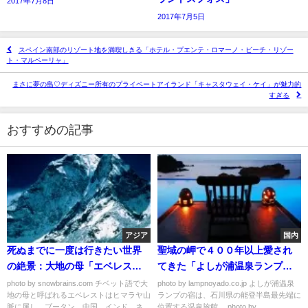
2017年7月8日
2017年7月5日
スペイン南部のリゾート地を満喫しきる「ホテル・プエンテ・ロマーノ・ビーチ・リゾー
ト・マルベーリャ」
まさに夢の島♡ディズニー所有のプライベートアイランド「キャスタウェイ・ケイ」が魅力的
すぎる
おすすめの記事
アジア
国内
死ぬまでに一度は行きたい世界
聖域の岬で４００年以上愛され
の絶景：大地の母「エベレス
てきた「よしが浦温泉ランプの
ト」
宿」
photo by snowbrains.com チベット語で大
photo by lampnoyado.co.jp よしが浦温泉
地の母と呼ばれるエベレストはヒマラヤ山
ランプの宿は、石川県の能登半島最先端に
脈に属し、ブータン、中国、インド、ネ
位置する温泉旅館。 photo by...