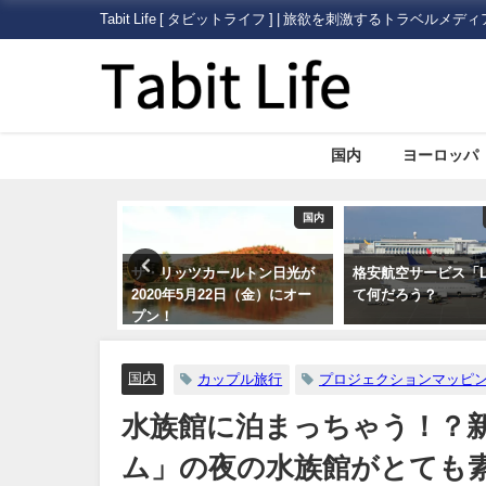
Tabit Life [ タビットライフ ] | 旅欲を刺激するトラベルメディ
国内
ヨーロッパ
国内
旅行ハック
ールトン日光が
格安航空サービス「LCC」っ
海外旅行で病気にな
2日（金）にオー
て何だろう？
どうする？プロのツ
ドによるまとめ
国内
カップル旅行
プロジェクションマッピ
水族館に泊まっちゃう！？
ム」の夜の水族館がとても