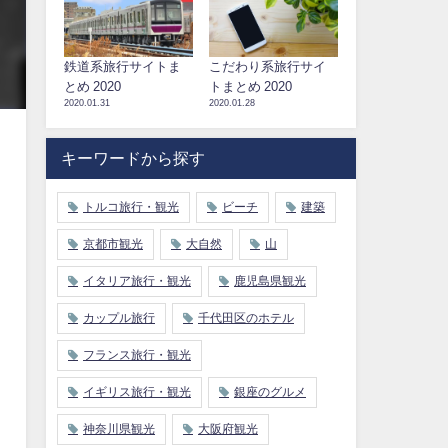
鉄道系旅行サイトま
こだわり系旅行サイ
とめ 2020
トまとめ 2020
2020.01.31
2020.01.28
キーワードから探す
トルコ旅行・観光
ビーチ
建築
京都市観光
大自然
山
イタリア旅行・観光
鹿児島県観光
カップル旅行
千代田区のホテル
フランス旅行・観光
イギリス旅行・観光
銀座のグルメ
神奈川県観光
大阪府観光