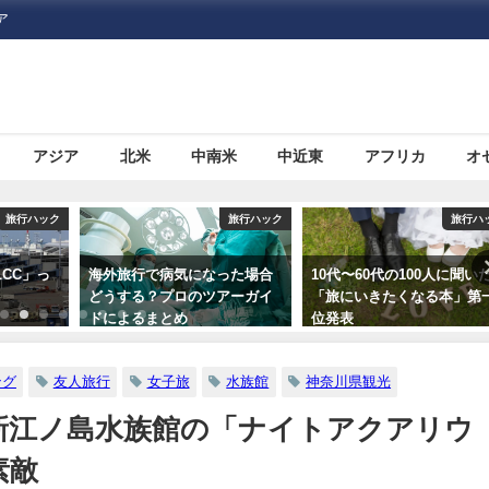
ア
アジア
北米
中南米
中近東
アフリカ
オ
旅行ハック
旅行ハック
旅行ハ
った場合
10代〜60代の100人に聞いた
海外旅行で助ける日本の「
アーガイ
「旅にいきたくなる本」第一
使館・総領事館」について
位発表
ング
友人旅行
女子旅
水族館
神奈川県観光
新江ノ島水族館の「ナイトアクアリウ
素敵