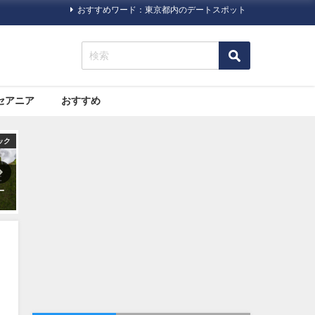
おすすめワード：東京都内のデートスポット
セアニア
おすすめ
ック
オセアニア
旅行ハック
大
大都市と自然。両方の魅力が
10代〜60代の100人に聞いた
詰まった「シドニー」の観光
「旅にいきたくなる映画」ベ
スポットおすすめ７選
スト３