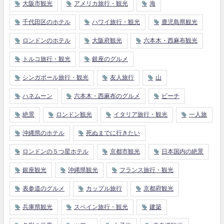
大阪市観光
アメリカ旅行・観光
海
千代田区のホテル
ハワイ旅行・観光
鹿児島県観光
ロンドンのホテル
大阪府観光
六本木・西麻布観光
トルコ旅行・観光
銀座のグルメ
シンガポール旅行・観光
友人旅行
山
ハネムーン
六本木・西麻布のグルメ
ビーチ
絶景
ロンドン観光
イタリア旅行・観光
一人旅
沖縄県のホテル
死ぬまでに行きたい
ロンドンの５つ星ホテル
京都市観光
日本国内の絶景
銀座観光
沖縄県観光
フランス旅行・観光
表参道のグルメ
カップル旅行
京都府観光
兵庫県観光
スペイン旅行・観光
建築