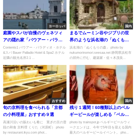
ヨーロッパ
国内
庭園やスパが自慢のヴェネツィ
まるでムーミン谷やジブリの世
アの隠れ家「バウアー・パラデ
界のような浜名湖の「ぬくもり
ィオ・ホテル&スパ」
の森」が素敵すぎる♪
Contents1 バウアー・パラディオ・ホテル
浜名湖の「ぬくもりの森」 photo by
&スパ Bauer Palladio Hotel & Spa2 ホテル
nukumorinomori.seesaa.net 静岡県浜松市
近隣の観光名所2.1 ...
の郊外に佇む、建築家・佐々木茂良...
おすすめ
国内
旬の京料理を食べられる「京都
残り１週間！60種類以上のベル
の小料理屋」おすすめ９選
ギービールが楽しめる「ベルギ
ービールウィークエンド」が六
高瀬川沿いの賑わいも肴に 寛ぎの京の普
photo by trainspot.jp ベルギービールウィ
段の和食 京料理 くりた（河原町） photo
ークエンドは、今年で5年目を迎える国内
本木で開催中！
by restaurant.ikyu.com phot...
最大のベルギービールイベント。 pho...