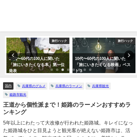
ク
旅行ハック
旅行ハック
10代〜60代の100人に聞いた
10代〜60代の100人に聞いた
「旅にいきたくなる本」第一位
「旅にいきたくなる映画」ベス
発表
ト３
国内
兵庫県のグルメ
兵庫県のラーメン
兵庫県観光
姫路市観光
王道から個性派まで！姫路のラーメンおすすめラ
ンキング
5年以上にわたって大改修が行われた姫路城。キレイになっ
た姫路城をひと目見ようと観光客が絶えない姫路市は、活