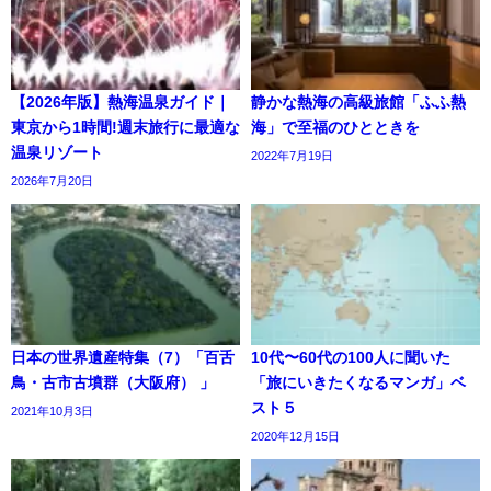
【2026年版】熱海温泉ガイド｜
静かな熱海の高級旅館「ふふ熱
東京から1時間!週末旅行に最適な
海」で至福のひとときを
温泉リゾート
2022年7月19日
2026年7月20日
日本の世界遺産特集（7）「百舌
10代〜60代の100人に聞いた
鳥・古市古墳群（大阪府） 」
「旅にいきたくなるマンガ」ベ
スト５
2021年10月3日
2020年12月15日