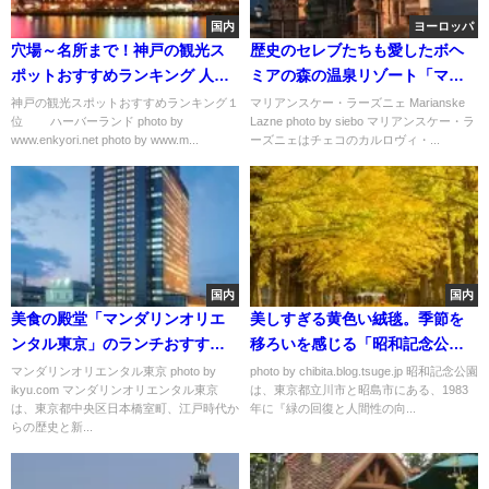
国内
ヨーロッパ
穴場～名所まで！神戸の観光ス
歴史のセレブたちも愛したボヘ
ポットおすすめランキング 人気
ミアの森の温泉リゾート「マリ
７選
アンスケー・ラーズニェ」
神戸の観光スポットおすすめランキング１
マリアンスケー・ラーズニェ Marianske
位 ハーバーランド photo by
Lazne photo by siebo マリアンスケー・ラ
www.enkyori.net photo by www.m...
ーズニェはチェコのカルロヴィ・...
国内
国内
美食の殿堂「マンダリンオリエ
美しすぎる黄色い絨毯。季節を
ンタル東京」のランチおすすめ
移ろいを感じる「昭和記念公
３選
園」がとても魅力的。
マンダリンオリエンタル東京 photo by
photo by chibita.blog.tsuge.jp 昭和記念公園
ikyu.com マンダリンオリエンタル東京
は、東京都立川市と昭島市にある、1983
は、東京都中央区日本橋室町、江戸時代か
年に『緑の回復と人間性の向...
らの歴史と新...