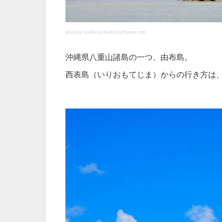
photo by studio by studio-bythesea.com
沖縄県八重山諸島の一つ、由布島。
西表島（いりおもてじま）からの行き方は