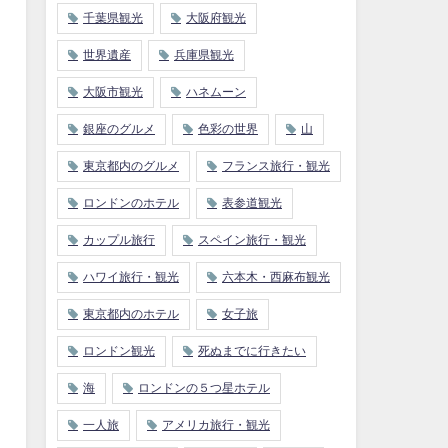
千葉県観光
大阪府観光
世界遺産
兵庫県観光
大阪市観光
ハネムーン
銀座のグルメ
色彩の世界
山
東京都内のグルメ
フランス旅行・観光
ロンドンのホテル
表参道観光
カップル旅行
スペイン旅行・観光
ハワイ旅行・観光
六本木・西麻布観光
東京都内のホテル
女子旅
ロンドン観光
死ぬまでに行きたい
海
ロンドンの５つ星ホテル
一人旅
アメリカ旅行・観光