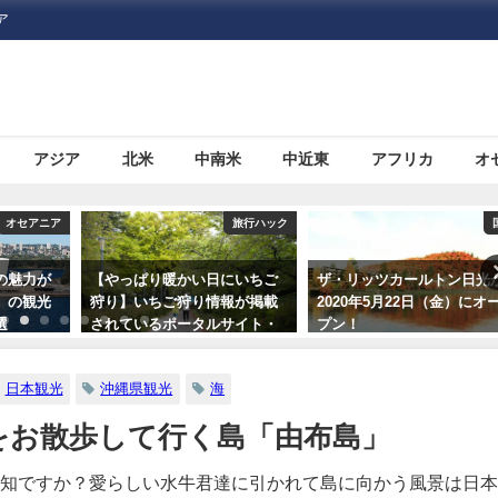
ア
アジア
北米
中南米
中近東
アフリカ
オ
旅行ハック
国内
旅行ハ
にいちご
ザ・リッツカールトン日光が
10代〜60代の100人に聞い
報が掲載
2020年5月22日（金）にオー
「旅にいきたくなる本」第
サイト・
プン！
位発表
つ
日本観光
沖縄県観光
海
をお散歩して行く島「由布島」
知ですか？愛らしい水牛君達に引かれて島に向かう風景は日本