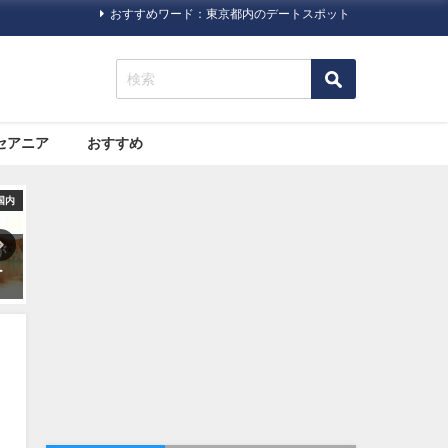
おすすめワード：東京都内のデートスポット
セアニア
おすすめ
ック
旅行ハック
旅行ハック
た
海外旅行に必須！日本の「パ
海外旅行で病気になった場合
一
スポート（旅券）」について
どうする？プロのツアーガイ
ドによるまとめ