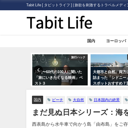
Tabit Life [ タビットライフ ] | 旅欲を刺激するトラベルメディ
国内
ヨーロッパ
旅行ハック
オセアニア
100人に聞いた
大都市と自然。両方の魅力が
【やっぱり暖かい日
くなる映画」ベ
詰まった「シドニー」の観光
狩り】いちご狩り情
スポットおすすめ７選
されているポータル
情報サイトまとめ5
国内
ビーチ
大自然
日本国内の絶景
まだ見ぬ日本シリーズ：海
西表島から水牛車で向かう島「由布島」をご存