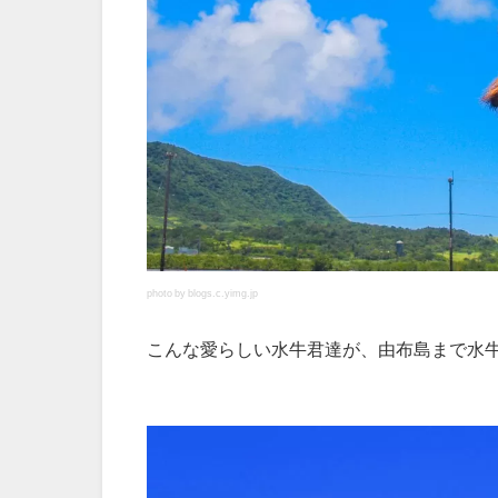
photo by blogs.c.yimg.jp
こんな愛らしい水牛君達が、由布島まで水