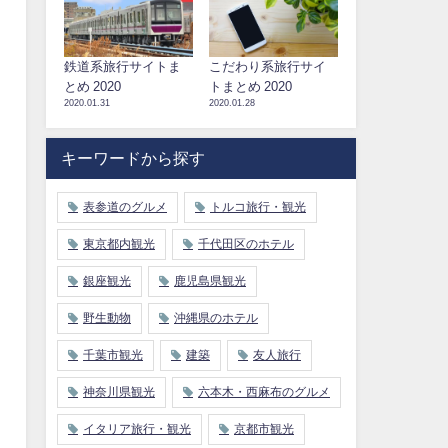
鉄道系旅行サイトま
こだわり系旅行サイ
とめ 2020
トまとめ 2020
2020.01.31
2020.01.28
キーワードから探す
表参道のグルメ
トルコ旅行・観光
東京都内観光
千代田区のホテル
銀座観光
鹿児島県観光
野生動物
沖縄県のホテル
千葉市観光
建築
友人旅行
神奈川県観光
六本木・西麻布のグルメ
イタリア旅行・観光
京都市観光