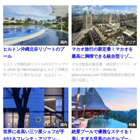
国内
アジア
ヒルトン沖縄北谷リゾートのプ
マカオ旅行の新定番！マカオを
ール
最高に満喫できる統合型リゾー
ト「ギャラクシー・マカオ」
ヒルトン沖縄北谷リゾートのラグーンプー
マカオ観光の新定番 統合型リゾート「ギ
ル photo by hiltonchatan.jp ヒルトン沖縄北
ャラクシーマカオ」 photo by
谷リゾートに来たならば、なんといっ...
galaxymacau.com 中国大陸南岸の珠江河
口に位置し、...
国内
特集
世界に名高い三ツ星シェフが手
絶景プールで優雅なステイを！
がけるフレンチ・アジアン
美しすぎる世界のホテルプール