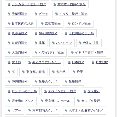
シンガポール旅行・観光
六本木・西麻布観光
千葉県観光
ビーチ
イタリア旅行・観光
日本国内の絶景
京都市観光
ロンドン観光
表参道観光
神奈川県観光
千代田区のホテル
京都府観光
建築
ハネムーン
色彩の世界
大阪府観光
ハワイ旅行・観光
イギリス旅行・観光
女子旅
死ぬまでに行きたい
日本観光
野生動物
海
東京都内観光
大自然
絶景
沖縄県観光
銀座のグルメ
銀座観光
ロンドンのホテル
スペイン旅行・観光
友人旅行
表参道のグルメ
東京都内のホテル
カップル旅行
ツアー
東京都内のグルメ
六本木・西麻布のグルメ