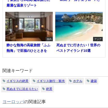
最適な温泉リゾート
国内
アジア
静かな熱海の高級旅館「ふふ
死ぬまでに行きたい！世界の
熱海」で至福のひとときを
ベストアイランド10選
関連キーワード
イギリスの絶景
イギリス旅行・観光
ホテル
建築
死ぬまでに泊まりたい
絶景
ヨーロッパ
の関連記事