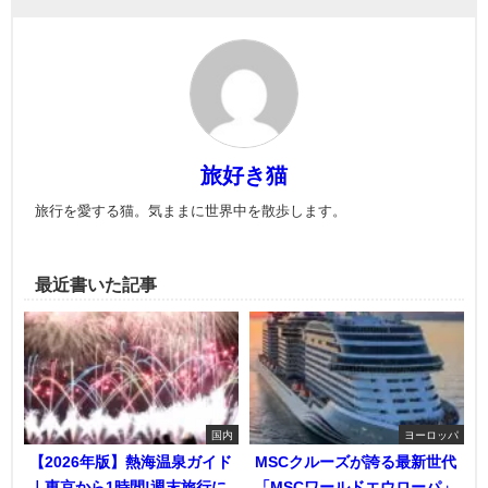
旅好き猫
旅行を愛する猫。気ままに世界中を散歩します。
最近書いた記事
国内
ヨーロッパ
【2026年版】熱海温泉ガイド
MSCクルーズが誇る最新世代
｜東京から1時間!週末旅行に
「MSCワールドエウローパ」