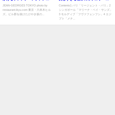
「JEAN-GEORGES TOKYO」
７選
JEAN-GEORGES TOKYO photo by
Contents1 バリ「リージェント・バリ」2
restaurant.ikyu.com 東京・六本木ヒル
シンガポール「マリーナ・ベイ・サンズ」
ズ。ビル群を抜けたけやき坂の...
3 モルディブ「フヴァフェンフシ」4 エジ
プト「メナ...