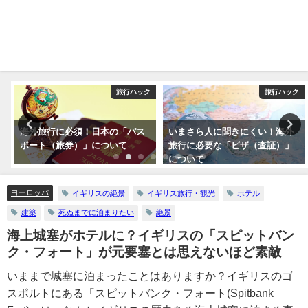
旅行ハック
旅行ハック
日本の「パス
いまさら人に聞きにくい！海外
海外旅行で病気にな
について
旅行に必要な「ビザ（査証）」
うする？プロのツア
について
よるまとめ
ヨーロッパ
イギリスの絶景
イギリス旅行・観光
ホテル
建築
死ぬまでに泊まりたい
絶景
海上城塞がホテルに？イギリスの「スピットバン
ク・フォート」が元要塞とは思えないほど素敵
いままで城塞に泊まったことはありますか？イギリスのゴ
スポルトにある「スピットバンク・フォート(Spitbank