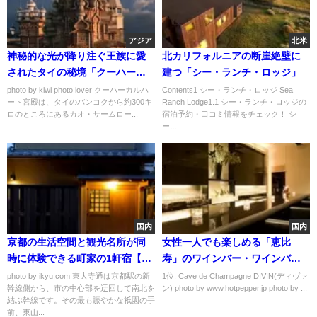
アジア
北米
神秘的な光が降り注ぐ王族に愛
北カリフォルニアの断崖絶壁に
されたタイの秘境「クーハーカ
建つ「シー・ランチ・ロッジ」
ルハート宮殿」
photo by kiwi photo lover クーハーカルハ
Contents1 シー・ランチ・ロッジ Sea
ート宮殿は、タイのバンコクから約300キ
Ranch Lodge1.1 シー・ランチ・ロッジの
ロのところにあるカオ・サームロー...
宿泊予約・口コミ情報をチェック！ シ
ー...
国内
国内
京都の生活空間と観光名所が同
女性一人でも楽しめる「恵比
時に体験できる町家の1軒宿【八
寿」のワインバー・ワインバル
坂翠仁花】
おすすめランキング
photo by ikyu.com 東大寺通は京都駅の新
1位. Cave de Champagne DIVIN(ディヴァ
幹線側から、市の中心部を迂回して南北を
ン) photo by www.hotpepper.jp photo by ...
結ぶ幹線です。その最も賑やかな祇園の手
前、東山...