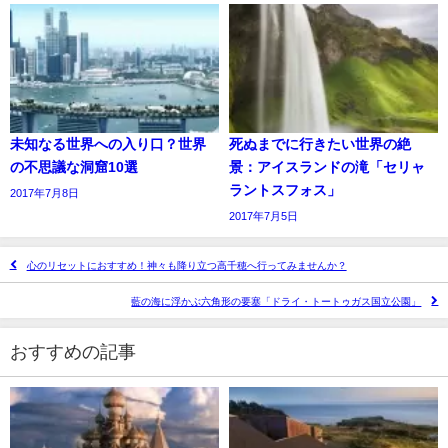
未知なる世界への入り口？世界
死ぬまでに行きたい世界の絶
の不思議な洞窟10選
景：アイスランドの滝「セリャ
ラントスフォス」
2017年7月8日
2017年7月5日
心のリセットにおすすめ！神々も降り立つ高千穂へ行ってみませんか？
藍の海に浮かぶ六角形の要塞「ドライ・トートゥガス国立公園」
おすすめの記事