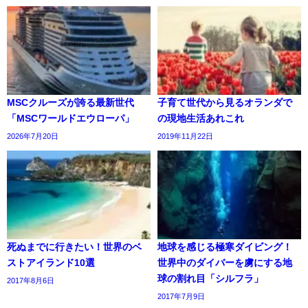
MSCクルーズが誇る最新世代
子育て世代から見るオランダで
「MSCワールドエウローパ」
の現地生活あれこれ
2026年7月20日
2019年11月22日
死ぬまでに行きたい！世界のベ
地球を感じる極寒ダイビング！
ストアイランド10選
世界中のダイバーを虜にする地
球の割れ目「シルフラ」
2017年8月6日
2017年7月9日