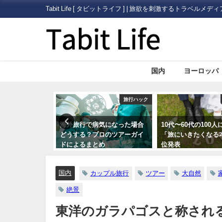
Tabit Life [ タビットライフ ] | 旅欲を刺激するトラベルメディ
国内
ヨーロッパ
旅行ハック
旅行ハック
病気になった場合
10代〜60代の100人に聞いた
格安航空サービス「
プロのツアーガイ
「旅にいきたくなる本」第一
て何だろう？
とめ
位発表
国内
カップル旅行
ツアー
大自然
絶景
東洋のガラパゴスと称され