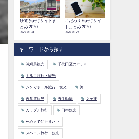
鉄道系旅行サイトま
こだわり系旅行サイ
とめ 2020
トまとめ 2020
2020.01.31
2020.01.28
キーワードから探す
沖縄県観光
千代田区のホテル
トルコ旅行・観光
シンガポール旅行・観光
海
表参道観光
野生動物
女子旅
カップル旅行
日本観光
死ぬまでに行きたい
スペイン旅行・観光