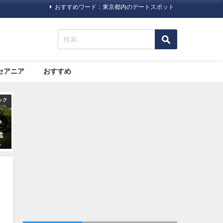
おすすめワード：東京都内のデートスポット
セアニア
おすすめ
ハック
オセアニア
旅行ハック
海
大都市と自然。両方の魅力が
海外旅行に必須！日本の「パ
詰まった「シドニー」の観光
スポート（旅券）」について
スポットおすすめ７選