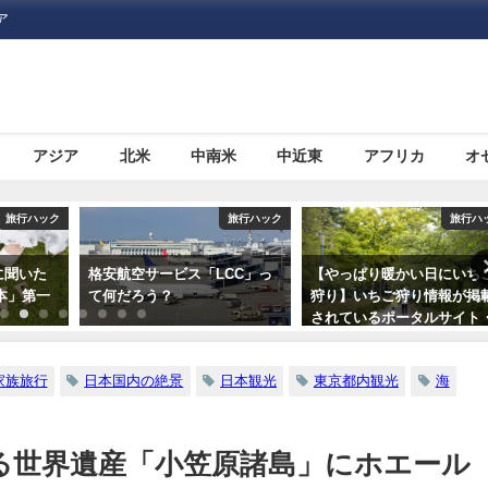
ア
アジア
北米
中南米
中近東
アフリカ
オ
旅行ハック
旅行ハック
旅行
LCC」っ
【やっぱり暖かい日にいちご
いまさら人に聞きにくい！
狩り】いちご狩り情報が掲載
外旅行に必要な「ビザ（査
されているポータルサイト・
証）」について
情報サイトまとめ5つ
家族旅行
日本国内の絶景
日本観光
東京都内観光
海
る世界遺産「小笠原諸島」にホエール