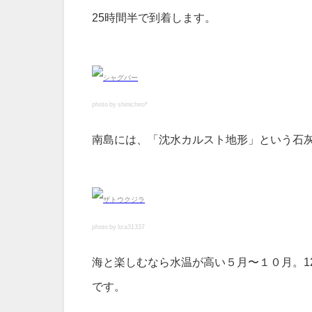
25時間半で到着します。
photo by shinichiro*
南島には、「沈水カルスト地形」という石灰
photo by liza31337
海と楽しむなら水温が高い５月〜１０月。1
です。