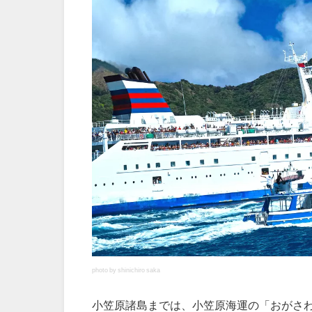
photo by shinichiro saka
小笠原諸島までは、小笠原海運の「おがさわら