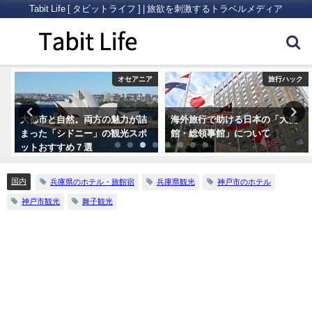
Tabit Life [ タビットライフ ] | 旅欲を刺激するトラベルメディア
ク
オセアニア
旅行ハック
大都市と自然。両方の魅力が詰
海外旅行で助ける日本の「大使
まった「シドニー」の観光スポ
館・総領事館」について
ットおすすめ７選
国内
兵庫県のホテル・旅館宿
兵庫県観光
神戸市のホテル
神戸市観光
舞子観光