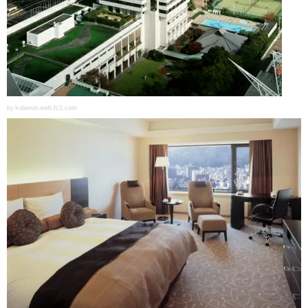
by koberun.web.fc2.com