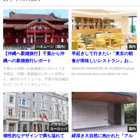
ハネムーン（国内）
国内
【沖縄へ新婚旅行】千葉から沖
早起きして行きたい「東京の朝
縄への新婚旅行レポート
食が美味しいレストラン」おす
すめ５選
千葉から沖縄への新婚旅行レポートです。
MAISON PREMIERE AT ROBBIN’S photo
今回は、沖縄へ新婚旅行に行った女性か
by restaurant.ikyu.com photo by rest...
ら、旅行のスケジュール、予算や宿泊施設
などについてインタビューし...
ヨーロッパ
国内
個性的なデザインで満ち溢れて
緑深き大自然に抱かれた「アル