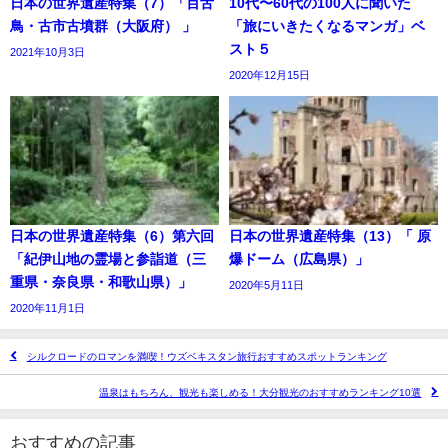
日本の世界遺産特集（7）「百舌
10代〜60代の100人に聞いた
鳥・古市古墳群（大阪府） 」
「旅にいきたくなるマンガ」ベ
スト５
2021年10月3日
2020年12月15日
日本の世界遺産特集（6）第六回
日本の世界遺産特集（13）「 原
「紀伊山地の霊場と参詣道（三
爆ドーム（広島県）」
重県・奈良県・和歌山県）」
2020年5月11日
2020年11月1日
シルクロードのロマンを満喫！ウズベキスタン旅行おすすめスポットランキング
温泉はもちろん、観光も楽しめる！大分観光のおすすめランキング10選
おすすめの記事