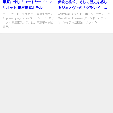
銀座に佇む「コートヤード・マ
伝統と格式、そして歴史を感じ
リオット 銀座東武ホテル」
るジェノヴァの「グランド・ホ
テル・サヴォイア」
コートヤード・マリオット 銀座東武ホテ
Contents1 グランド・ホテル・サヴォイア
ル photo by ikyu.com コートヤード・マリ
Grand Hotel Savoia2 グランド・ホテル・
オット 銀座東武ホテルは、東京都中央区
サヴォイア周辺観光スポット Gr...
銀座、...