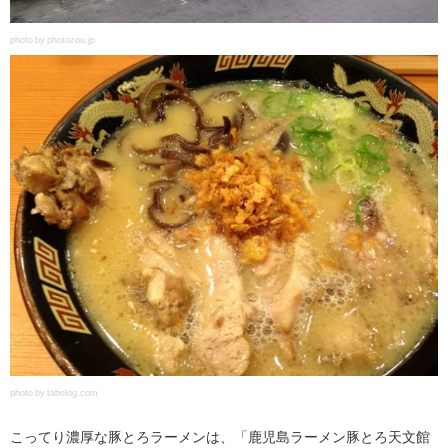
photo by photozou.jp
photo by tabelog.com
こってり濃厚な豚とろラーメンは、「鹿児島ラーメン豚とろ天文館