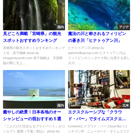
国内
アジア
見どころ満載「宮崎県」の観光
魔法の川と称されるフィリピン
スポットおすすめランキング
の蒼き川「ヒナトゥアン川」
宮崎県の観光スポットおすすめランキング
ヒナトゥアン川 photo by
１位：高千穂峡 photo by
patrickellisgroup.com ヒナトゥアン川は、
ichagamiyazaki.com 高千穂峡は、天孫降
フィリピンのミンダナオ島に位置する美し
臨の際に天上...
き川。...
国内
北米
癒やしの絶景！日本各地のオー
エクスクルーシブな「クラウ
シャンビューの宿おすすめ５選
ド・バー」でタイムズスクエア
をゆっくり味わおう
『二人だけの完全なるプライベート』がコ
Contents1 クラウド・バー Cloud Bar 1.1
ンセプト 森羅（千葉／館山） photo by
シチズンM・ニューヨーク・タイムズスク