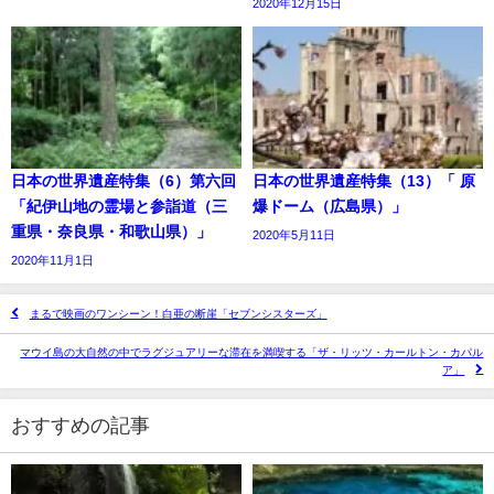
2020年12月15日
日本の世界遺産特集（6）第六回
日本の世界遺産特集（13）「 原
「紀伊山地の霊場と参詣道（三
爆ドーム（広島県）」
重県・奈良県・和歌山県）」
2020年5月11日
2020年11月1日
まるで映画のワンシーン！白亜の断崖「セブンシスターズ」
マウイ島の大自然の中でラグジュアリーな滞在を満喫する「ザ・リッツ・カールトン・カパル
ア」
おすすめの記事