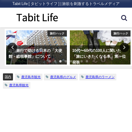
Tabit Life [ タビットライフ ] | 旅欲を刺激するトラベルメディア
ク
旅行ハック
旅行ハック
10代〜60代の100人に聞いた
格安航空サービス「LCC」って
「旅にいきたくなる本」第一位
何だろう？
発表
国内
鹿児島市観光
鹿児島県のグルメ
鹿児島県のラーメン
鹿児島県観光