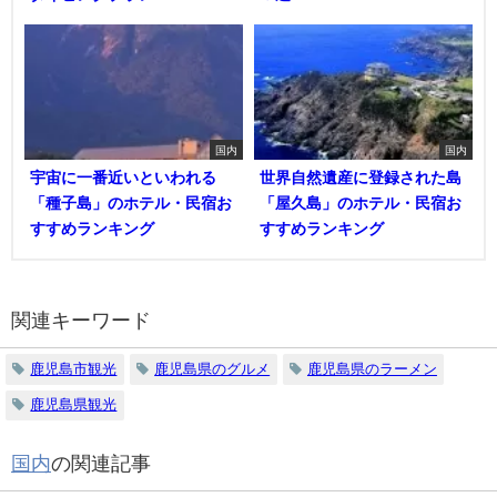
国内
国内
宇宙に一番近いといわれる
世界自然遺産に登録された島
「種子島」のホテル・民宿お
「屋久島」のホテル・民宿お
すすめランキング
すすめランキング
関連キーワード
鹿児島市観光
鹿児島県のグルメ
鹿児島県のラーメン
鹿児島県観光
国内
の関連記事