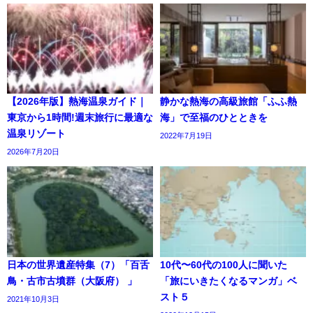
【2026年版】熱海温泉ガイド｜
静かな熱海の高級旅館「ふふ熱
東京から1時間!週末旅行に最適な
海」で至福のひとときを
温泉リゾート
2022年7月19日
2026年7月20日
日本の世界遺産特集（7）「百舌
10代〜60代の100人に聞いた
鳥・古市古墳群（大阪府） 」
「旅にいきたくなるマンガ」ベ
スト５
2021年10月3日