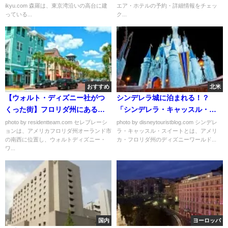
ikyu.com 森羅は、東京湾沿いの高台に建
エア・ホテルの予約・詳細情報をチェッ
っている...
ク...
おすすめ
北米
【ウォルト・ディズニー社がつ
シンデレラ城に泊まれる！？
くった街】フロリダ州にある夢
「シンデレラ・キャッスル・ス
のようなディズニータウン「セ
イート」は本当に魔法がかかっ
photo by residentteam.com セレブレーシ
photo by disneytouristblog.com シンデレ
ョンは、アメリカフロリダ州オーランド市
ラ・キャッスル・スイートとは、アメリ
レブレーション」
たような夢の空間
の南西に位置し、ウォルトディズニー・
カ・フロリダ州のディズニーワールド...
ワ...
国内
ヨーロッパ