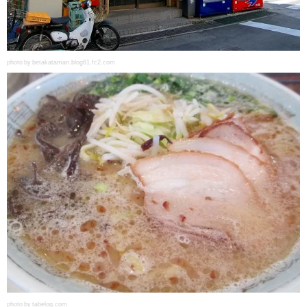
photo by betakataman.blog61.fc2.com
photo by tabelog.com