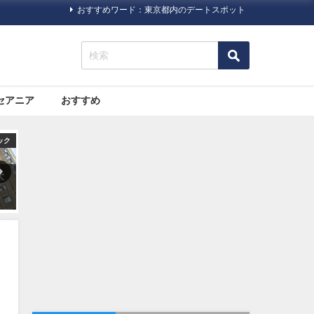
おすすめワード：東京都内のデートスポット
セアニア
おすすめ
ック
国内
オセアニア
っ
ザ・リッツカールトン日光が
大都市と自然。両方の魅力が
2020年5月22日（金）にオー
詰まった「シドニー」の観光
プン！
スポットおすすめ７選