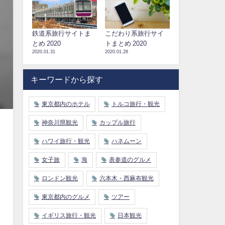
鉄道系旅行サイトま
こだわり系旅行サイ
とめ 2020
トまとめ 2020
2020.01.31
2020.01.28
キーワードから探す
東京都内のホテル
トルコ旅行・観光
神奈川県観光
カップル旅行
ハワイ旅行・観光
ハネムーン
女子旅
海
表参道のグルメ
ロンドン観光
六本木・西麻布観光
東京都内のグルメ
ツアー
イギリス旅行・観光
日本観光