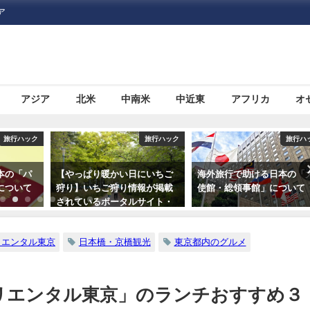
ア
アジア
北米
中南米
中近東
アフリカ
オ
旅行ハック
旅行ハック
旅行ハ
にいちご
海外旅行で助ける日本の「大
格安航空サービス「LCC」
報が掲載
使館・総領事館」について
て何だろう？
サイト・
つ
リエンタル東京
日本橋・京橋観光
東京都内のグルメ
リエンタル東京」のランチおすすめ３