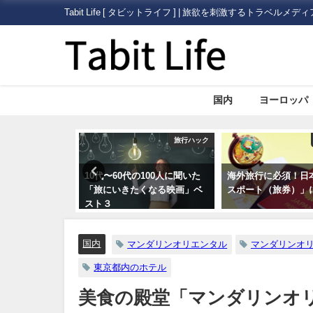
Tabit Life [ タビットライフ ] | 旅欲を刺激するトラベルメディ
国内
ヨーロッパ
旅行ハック
旅行ハック
100人に聞いた
海外旅行に必須！日本の「パ
【やっぱり暖かい日
くなる映画」ベ
スポート（旅券）」について
狩り】いちご狩り情
されているポータル
情報サイトまとめ5
国内
マンダリンオリエンタル
マンダリンオ
東京都内のホテル
美食の殿堂「マンダリンオ