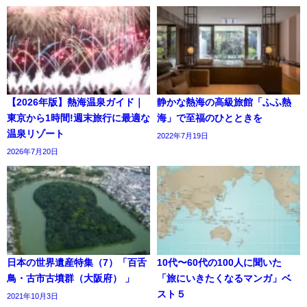
【2026年版】熱海温泉ガイド｜
静かな熱海の高級旅館「ふふ熱
東京から1時間!週末旅行に最適な
海」で至福のひとときを
温泉リゾート
2022年7月19日
2026年7月20日
日本の世界遺産特集（7）「百舌
10代〜60代の100人に聞いた
鳥・古市古墳群（大阪府） 」
「旅にいきたくなるマンガ」ベ
スト５
2021年10月3日