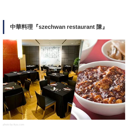
中華料理『szechwan restaurant 陳』
photo by ikyu.com