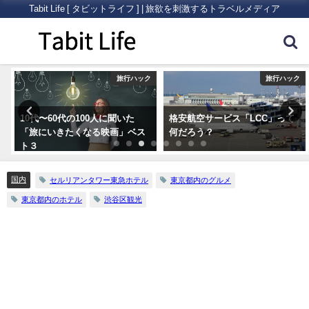
Tabit Life [ タビットライフ ] | 旅欲を刺激するトラベルメディア
内
旅行ハック
旅行ハック
10代〜60代の100人に聞いた
格安航空サービス「LCC」って
「旅にいきたくなる映画」ベス
何だろう？
ト３
国内
セルリアンタワー東急ホテル
東京都内のグルメ
東京都内のホテル
渋谷区観光