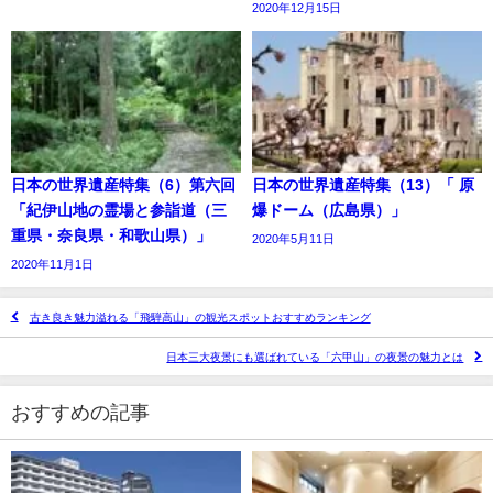
2020年12月15日
日本の世界遺産特集（6）第六回
日本の世界遺産特集（13）「 原
「紀伊山地の霊場と参詣道（三
爆ドーム（広島県）」
重県・奈良県・和歌山県）」
2020年5月11日
2020年11月1日
古き良き魅力溢れる「飛騨高山」の観光スポットおすすめランキング
日本三大夜景にも選ばれている「六甲山」の夜景の魅力とは
おすすめの記事