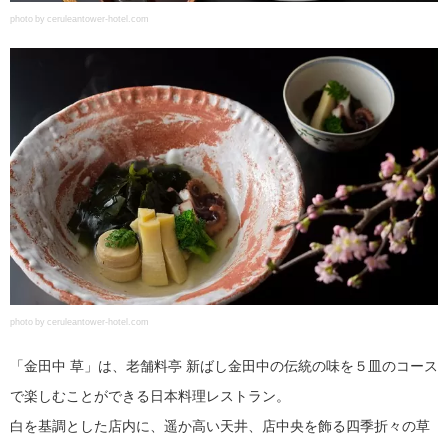
photo by ceruleantower-hotel.com
photo by ceruleantower-hotel.com
「金田中 草」は、老舗料亭 新ばし金田中の伝統の味を５皿のコース
で楽しむことができる日本料理レストラン。
白を基調とした店内に、遥か高い天井、店中央を飾る四季折々の草