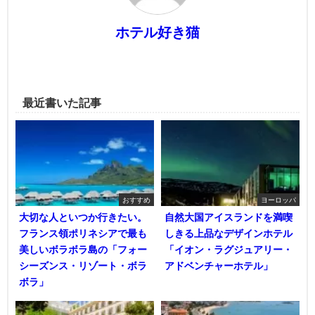
ホテル好き猫
最近書いた記事
おすすめ
ヨーロッパ
大切な人といつか行きたい。
自然大国アイスランドを満喫
フランス領ポリネシアで最も
しきる上品なデザインホテル
美しいボラボラ島の「フォー
「イオン・ラグジュアリー・
シーズンス・リゾート・ボラ
アドベンチャーホテル」
ボラ」