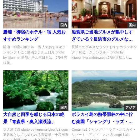
国内
国内
勝浦・御宿のホテル・宿 人気お
滋賀県ご当地グルメが集中しす
すすめランキング
ぎている？長浜市のグルメなラ
ンチおすすめランキング
勝浦・御宿のホテル・宿 人気おすすめラ
長浜市のグルメなランチおすすめランキン
ンキング１位：勝浦ホテル三日月 photo
グ：10位 グランクルー photo by
by jalan.net 勝浦ホテル三日月は、JR外房
kitaoumi-grandcru.com JR長浜駅より...
線勝...
国内
アジア
大自然と四季を感じる日本の絶
ボラカイ島の熱帯雨林の中に佇
景「青森県・奥入瀬渓流」
む楽園「シャングリ・ラズ・ボ
ラカイ・リゾート・アンド・ス
奥入瀬渓流 photo by tamante.blog.fc2.com
Contents1 シャングリ・ラズ・ボラカイ・
避暑地としても知られる青森県・十和田市
リゾート・アンド・スパ Shangri-La’s
パ」
にある新緑の美しい奥入瀬渓流。...
Boracay Resort & Spa1...