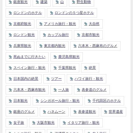
銀座観光
建築
山
野生動物
ロンドンのホテル
ロンドンの５つ星ホテル
京都府観光
アメリカ旅行・観光
大自然
ロンドン観光
カップル旅行
京都市観光
兵庫県観光
東京都内観光
六本木・西麻布のグルメ
死ぬまでに行きたい
鹿児島県観光
スペイン旅行・観光
千葉県観光
絶景
日本国内の絶景
ツアー
ハワイ旅行・観光
六本木・西麻布観光
一人旅
表参道のグルメ
日本観光
シンガポール旅行・観光
千代田区のホテル
銀座のグルメ
ハネムーン
表参道観光
世界遺産
女子旅
大阪市観光
イタリア旅行・観光