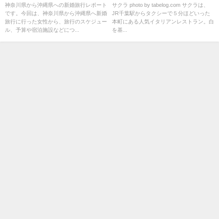
ト
神奈川県から沖縄県への新婚旅行レポート
サクラ photo by tabelog.com サクラは、
です。今回は、神奈川県から沖縄県へ新婚
JR千葉駅からタクシーで５分ほどいった
旅行に行った女性から、旅行のスケジュー
本町にある人気イタリアンレストラン。白
ル、予算や宿泊施設などにつ...
を基...