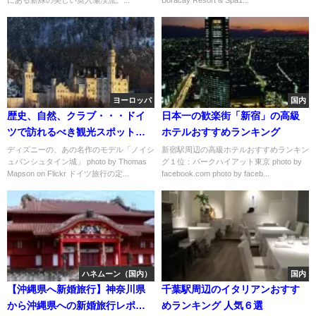
ヨーロッパ
国内
歴史、自然、クラブ・・・ドイ
日本一の歓楽街「新宿」の高級
ツで訪れるべき観光スポットお
ホテルおすすめランキング
すすめ５選
ディズニーの、あの名作のモデル「ノイシ
新宿駅周辺の高級ホテルおすすめランキン
ュバンシュタイン城」 photo by Thomas
グ１位：パークハイアット東京 photo by
Mapson on Flickr ドイツ旅行の定...
facebook.com photo by faceb...
ハネムーン（国内）
国内
【沖縄県へ新婚旅行】神奈川県
千葉駅周辺のイタリアンおすす
から沖縄県への新婚旅行レポー
めランキング 人気６選