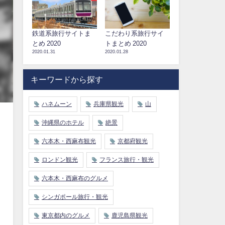
鉄道系旅行サイトま
こだわり系旅行サイ
とめ 2020
トまとめ 2020
2020.01.31
2020.01.28
キーワードから探す
ハネムーン
兵庫県観光
山
沖縄県のホテル
絶景
六本木・西麻布観光
京都府観光
ロンドン観光
フランス旅行・観光
六本木・西麻布のグルメ
シンガポール旅行・観光
東京都内のグルメ
鹿児島県観光