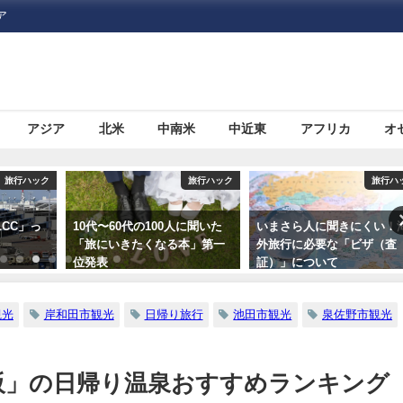
ア
アジア
北米
中南米
中近東
アフリカ
オ
旅行ハック
旅行ハック
旅行ハ
CC」っ
10代〜60代の100人に聞いた
いまさら人に聞きにくい！
「旅にいきたくなる本」第一
外旅行に必要な「ビザ（査
位発表
証）」について
観光
岸和田市観光
日帰り旅行
池田市観光
泉佐野市観光
阪」の日帰り温泉おすすめランキング