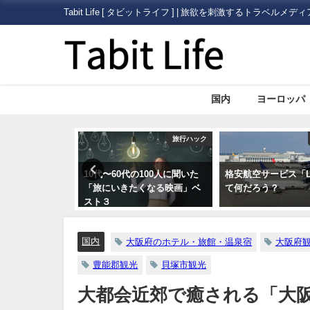
Tabit Life [ タビットライフ ] | 旅欲を刺激するトラベルメディ
国内
ヨーロッパ
国内
旅行ハック
ールトン日光が
10代〜60代の100人に聞いた
格安航空サービス「L
2日（金）にオー
「旅にいきたくなる映画」ベ
て何だろう？
スト３
国内
大阪府のホテル・旅館・温泉宿
大阪府
豊能郡観光
貝塚市観光
大都会近郊で癒される「大