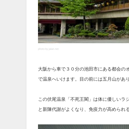
photo by jalan.net
大阪から車で３０分の池田市にある都会の
で温泉へいけます。目の前には五月山があ
この伏尾温泉「不死王閣」は体に優しいラ
と新陳代謝がよくなり、免疫力が高められ