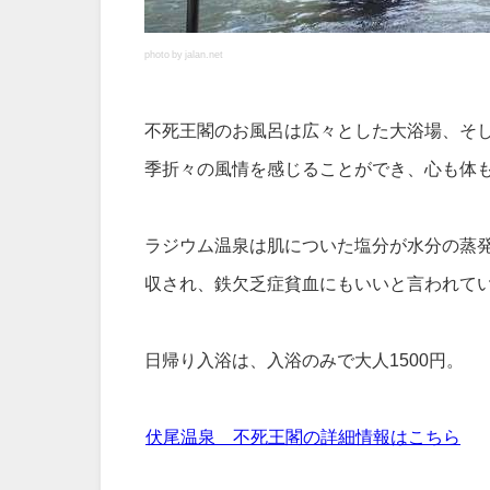
photo by jalan.net
不死王閣のお風呂は広々とした大浴場、そ
季折々の風情を感じることができ、心も体
ラジウム温泉は肌についた塩分が水分の蒸
収され、鉄欠乏症貧血にもいいと言われて
日帰り入浴は、入浴のみで大人1500円。
伏尾温泉 不死王閣の詳細情報はこちら