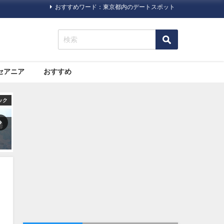
おすすめワード：東京都内のデートスポット
セアニア
おすすめ
ック
旅行ハック
オセアニア
海
海外旅行で病気になった場合
大都市と自然。両方の魅力が
どうする？プロのツアーガイ
詰まった「シドニー」の観光
ドによるまとめ
スポットおすすめ７選