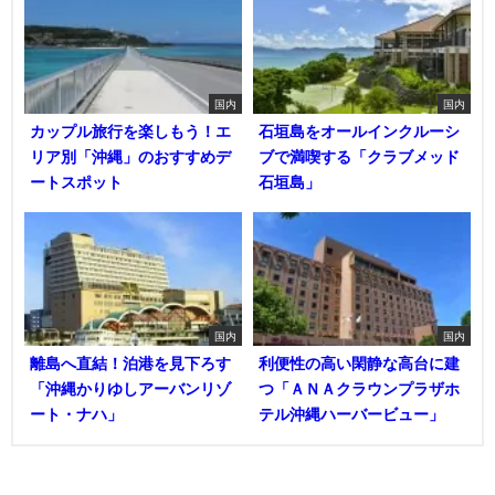
国内
国内
カップル旅行を楽しもう！エ
石垣島をオールインクルーシ
リア別「沖縄」のおすすめデ
ブで満喫する「クラブメッド
ートスポット
石垣島」
国内
国内
離島へ直結！泊港を見下ろす
利便性の高い閑静な高台に建
「沖縄かりゆしアーバンリゾ
つ「ＡＮＡクラウンプラザホ
ート・ナハ」
テル沖縄ハーバービュー」