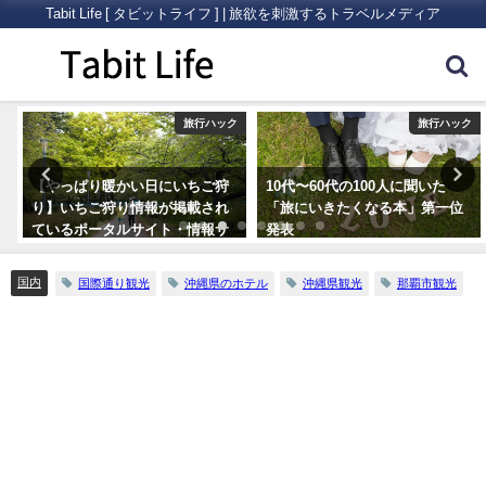
Tabit Life [ タビットライフ ] | 旅欲を刺激するトラベルメディア
ク
旅行ハック
旅行ハック
【やっぱり暖かい日にいちご狩
10代〜60代の100人に聞いた
り】いちご狩り情報が掲載され
「旅にいきたくなる本」第一位
ているポータルサイト・情報サ
発表
イトまとめ5つ
国内
国際通り観光
沖縄県のホテル
沖縄県観光
那覇市観光