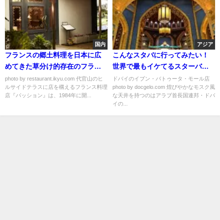
国内
アジア
フランスの郷土料理を日本に広
こんなスタバに行ってみたい！
めてきた草分け的存在のフラン
世界で最もイケてるスターバッ
ス料理店【パッション】
クス店舗5選
photo by restaurant.ikyu.com 代官山のヒ
ドバイのイブン・バトゥータ・モール店
ルサイドテラスに店を構えるフランス料理
photo by docgelo.com 煌びやかなモスク風
店『パッション』は、1984年に開...
な天井を持つのはアラブ首長国連邦・ドバ
イの...