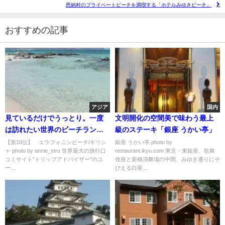
恩納村のプライベートビーチを満喫する「ホテルみゆきビーチ」
おすすめの記事
アジア
国内
見ているだけでうっとり。一度
文明開化の空間美で味わう最上
は訪れたい世界のビーチランキ
級のステーキ「銀座 うかい亭」
ングベスト10
【第10位】 エラフォニシビーチ/ギリシ
銀座 うかい亭 photo by
ャ photo by annie_stru 世界最大の旅行口
restaurant.ikyu.com 東京・東銀座、歌舞
コミサイト"トリップアドバイザー"のユ
伎座と新橋演舞場の中間、みゆき通りにそ
ー...
びえる白亜...