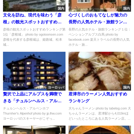
国内
国内
文化を訪ね、現代を味わう「彦
心づくしのおもてなしが魅力の
根」の観光スポットおすすめラ
長野の人気ホテル・旅館ランキ
ンキング
ング
彦根の観光スポットおすすめランキング第
長野の人気ホテル・旅館ランキング１位：
1位「彦根城」 photo by ogotoonsen.com
ペンションアルプス白馬 photo by
彦根を代表する彦根城は、姫路城、松本
facebook.com 楽天トラベルの長野の人気
城...
ホテル・旅...
ヨーロッパ
国内
贅沢で上品にアルプスを満喫で
君津市のラーメン人気おすすめ
きる「チュルンヘルス・アルペ
ランキング
ンホフ」
チュルンヘルス・アルペンホフ
大ちゃんラーメン photo by tabelog.com 大
Thurnher's Alpenhof photo by jp.lhw.com
ちゃんラーメンは、君津駅から4,019mほ
ヨーロッパのスキーヤーがこぞっ...
どいったところにある人気ラーメン店。...