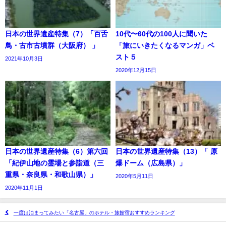
日本の世界遺産特集（7）「百舌
10代〜60代の100人に聞いた
鳥・古市古墳群（大阪府） 」
「旅にいきたくなるマンガ」ベ
スト５
2021年10月3日
2020年12月15日
日本の世界遺産特集（6）第六回
日本の世界遺産特集（13）「 原
「紀伊山地の霊場と参詣道（三
爆ドーム（広島県）」
重県・奈良県・和歌山県）」
2020年5月11日
2020年11月1日
一度は泊まってみたい「名古屋」のホテル・旅館宿おすすめランキング