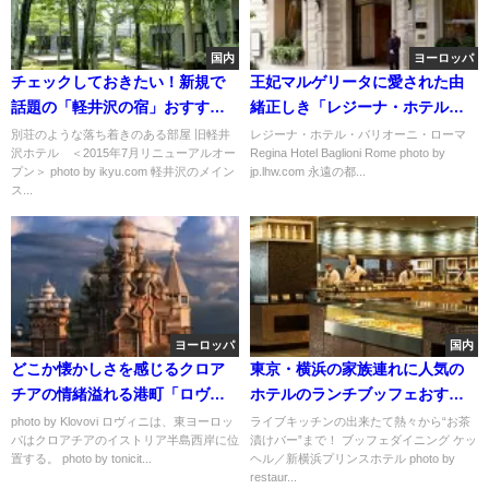
国内
ヨーロッパ
チェックしておきたい！新規で
王妃マルゲリータに愛された由
話題の「軽井沢の宿」おすすめ
緒正しき「レジーナ・ホテル・
５選
バリオーニ・ローマ」
別荘のような落ち着きのある部屋 旧軽井
レジーナ・ホテル・バリオーニ・ローマ
沢ホテル ＜2015年7月リニューアルオー
Regina Hotel Baglioni Rome photo by
プン＞ photo by ikyu.com 軽井沢のメイン
jp.lhw.com 永遠の都...
ス...
ヨーロッパ
国内
どこか懐かしさを感じるクロア
東京・横浜の家族連れに人気の
チアの情緒溢れる港町「ロヴィ
ホテルのランチブッフェおすす
ニ」
め６選
photo by Klovovi ロヴィニは、東ヨーロッ
ライブキッチンの出来たて熱々から“お茶
パはクロアチアのイストリア半島西岸に位
漬けバー”まで！ ブッフェダイニング ケッ
置する。 photo by tonicit...
ヘル／新横浜プリンスホテル photo by
restaur...