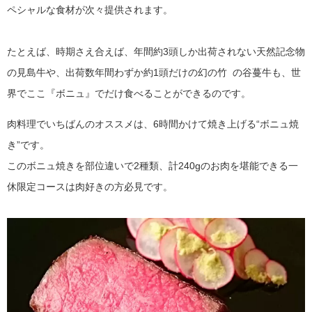
ペシャルな食材が次々提供されます。
たとえば、時期さえ合えば、年間約3頭しか出荷されない天然記念物
の見島牛や、出荷数年間わずか約1頭だけの幻の竹 の谷蔓牛も、世
界でここ『ボニュ』でだけ食べることができるのです。
肉料理でいちばんのオススメは、6時間かけて焼き上げる“ボニュ焼
き”です。
このボニュ焼きを部位違いで2種類、計240gのお肉を堪能できる一
休限定コースは肉好きの方必見です。