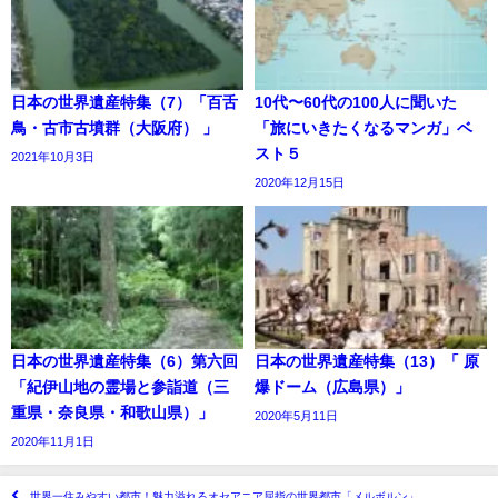
日本の世界遺産特集（7）「百舌
10代〜60代の100人に聞いた
鳥・古市古墳群（大阪府） 」
「旅にいきたくなるマンガ」ベ
スト５
2021年10月3日
2020年12月15日
日本の世界遺産特集（6）第六回
日本の世界遺産特集（13）「 原
「紀伊山地の霊場と参詣道（三
爆ドーム（広島県）」
重県・奈良県・和歌山県）」
2020年5月11日
2020年11月1日
世界一住みやすい都市！魅力溢れるオセアニア屈指の世界都市「メルボルン」