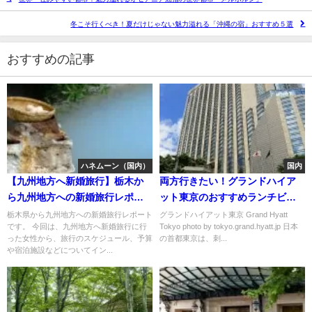
冬こそ行くべき！夏だけじゃない魅力溢れる「沖縄の宿」おすすめ５選
おすすめの記事
ハネムーン（国内）
国内
【九州地方へ新婚旅行】栃木か
両方行きたい！グランドハイア
ら九州地方への新婚旅行レポー
ット東京のおすすめランチビュ
ト
ッフェ
栃木県から九州地方への新婚旅行レポート
グランドハイアット東京 Grand Hyatt
です。 今回は、九州地方へ新婚旅行に行
Tokyo photo by tokyo.grand.hyatt.jp 日本
った女性から、旅行のスケジュール、予算
の首都東京は、刺...
や宿泊施設などについてイン...