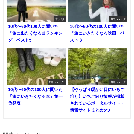
未分類
旅行ハック
10代〜60代100人に聞いた
10代〜60代の100人に聞いた
「旅に出たくなる曲ランキン
「旅にいきたくなる映画」ベ
グ」ベスト5
スト３
旅行ハック
旅行ハック
10代〜60代の100人に聞いた
【やっぱり暖かい日にいちご
「旅にいきたくなる本」第一
狩り】いちご狩り情報が掲載
位発表
されているポータルサイト・
情報サイトまとめ5つ