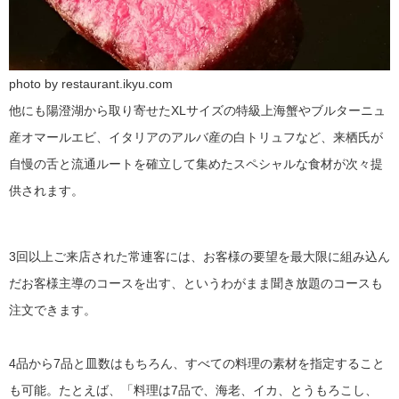
photo by restaurant.ikyu.com
他にも陽澄湖から取り寄せたXLサイズの特級上海蟹やブルターニュ
産オマールエビ、イタリアのアルバ産の白トリュフなど、来栖氏が
自慢の舌と流通ルートを確立して集めたスペシャルな食材が次々提
供されます。
3回以上ご来店された常連客には、お客様の要望を最大限に組み込ん
だお客様主導のコースを出す、というわがまま聞き放題のコースも
注文できます。
4品から7品と皿数はもちろん、すべての料理の素材を指定すること
も可能。たとえば、「料理は7品で、海老、イカ、とうもろこし、