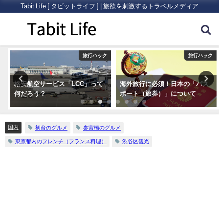
Tabit Life [ タビットライフ ] | 旅欲を刺激するトラベルメディア
ク
旅行ハック
旅行ハック
格安航空サービス「LCC」って
海外旅行に必須！日本の「パス
何だろう？
ポート（旅券）」について
国内
初台のグルメ
参宮橋のグルメ
東京都内のフレンチ（フランス料理）
渋谷区観光