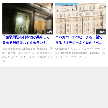
国内
中南米
千葉駅周辺の日本酒が美味しく
コパカバーナのビーチを一望で
飲める居酒屋おすすめランキン
きるリオデジャネイロの「ベル
グ
モンド・コパカバーナ・パレ
加賀味 photo by tabelog.com 加賀味は、通
Contents1 ベルモンド・コパカバーナ・パ
称「裏千葉」エリアにある、金沢で修行を
レス Belmond Copacabana Palace1.1 ベル
ス」
積んだ店主がこだわりを持って季節の旬を
モンド・コパカバーナ・パ...
届...