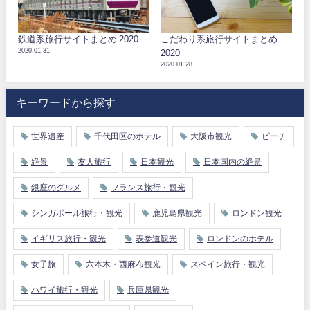
鉄道系旅行サイトまとめ 2020
こだわり系旅行サイトまとめ
2020.01.31
2020
2020.01.28
キーワードから探す
世界遺産
千代田区のホテル
大阪市観光
ビーチ
絶景
友人旅行
日本観光
日本国内の絶景
銀座のグルメ
フランス旅行・観光
シンガポール旅行・観光
鹿児島県観光
ロンドン観光
イギリス旅行・観光
表参道観光
ロンドンのホテル
女子旅
六本木・西麻布観光
スペイン旅行・観光
ハワイ旅行・観光
兵庫県観光