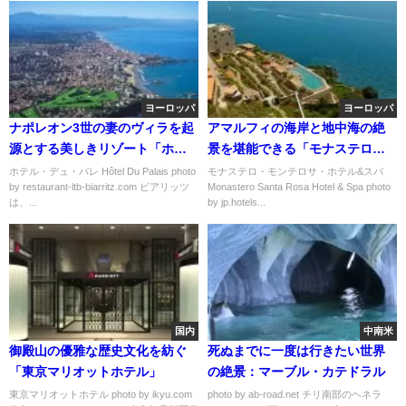
ヨーロッパ
ヨーロッパ
ナポレオン3世の妻のヴィラを起
アマルフィの海岸と地中海の絶
源とする美しきリゾート「ホテ
景を堪能できる「モナステロ・
ル・デュ・パレ」
モンテロサ・ホテル&スパ」
ホテル・デュ・パレ Hôtel Du Palais photo
モナステロ・モンテロサ・ホテル&スパ
by restaurant-ltb-biarritz.com ビアリッツ
Monastero Santa Rosa Hotel & Spa photo
は、...
by jp.hotels...
国内
中南米
御殿山の優雅な歴史文化を紡ぐ
死ぬまでに一度は行きたい世界
「東京マリオットホテル」
の絶景：マーブル・カテドラル
東京マリオットホテル photo by ikyu.com
photo by ab-road.net チリ南部のヘネラ