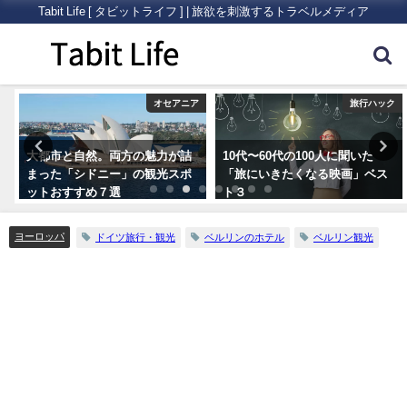
Tabit Life [ タビットライフ ] | 旅欲を刺激するトラベルメディア
ク
オセアニア
旅行ハック
大都市と自然。両方の魅力が詰
10代〜60代の100人に聞いた
まった「シドニー」の観光スポ
「旅にいきたくなる映画」ベス
ットおすすめ７選
ト３
ヨーロッパ
ドイツ旅行・観光
ベルリンのホテル
ベルリン観光