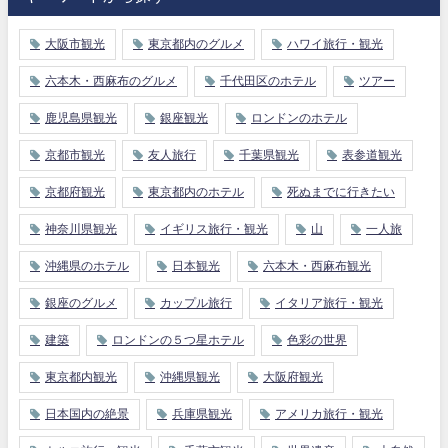
大阪市観光
東京都内のグルメ
ハワイ旅行・観光
六本木・西麻布のグルメ
千代田区のホテル
ツアー
鹿児島県観光
銀座観光
ロンドンのホテル
京都市観光
友人旅行
千葉県観光
表参道観光
京都府観光
東京都内のホテル
死ぬまでに行きたい
神奈川県観光
イギリス旅行・観光
山
一人旅
沖縄県のホテル
日本観光
六本木・西麻布観光
銀座のグルメ
カップル旅行
イタリア旅行・観光
建築
ロンドンの５つ星ホテル
色彩の世界
東京都内観光
沖縄県観光
大阪府観光
日本国内の絶景
兵庫県観光
アメリカ旅行・観光