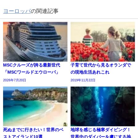
ヨーロッパ
の関連記事
MSCクルーズが誇る最新世代
子育て世代から見るオランダで
「MSCワールドエウローパ」
の現地生活あれこれ
2026年7月20日
2019年11月22日
死ぬまでに行きたい！世界のベ
地球を感じる極寒ダイビング！
ストアイランド10選
世界中のダイバーを虜にする地