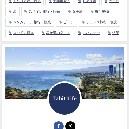
トルコ旅行・観光
千葉市観光
世界遺産
大自然
海
スペイン旅行・観光
女子旅
野生動物
シンガポール旅行・観光
ビーチ
フランス旅行・観光
ロンドン観光
表参道のグルメ
ハネムーン
絶景