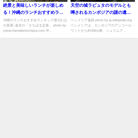
絶景と美味しいランチが楽しめ
天空の城ラピュタのモデルとも
る！沖縄のランチおすすめラン
噂されるカンボジアの謎の遺跡
キング
「ベンメリア」
沖縄のランチおすすめランキング第1位:山
ベンメリア遺跡 photo by ja.wikipedia.org
の茶屋･楽水の「さちばる定食」 photo by
ベンメリアは、カンボジアのアンコール・
yama.hamabenochaya.com 沖...
ワットから約40km東、シェリムア...