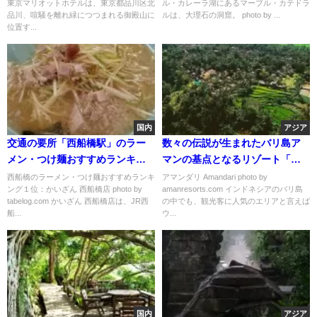
東京マリオットホテルは、東京都品川区北
ル・カレーラ湖にあるマーブル・カテドラ
品川、喧騒を離れ緑につつまれる御殿山に
ルは、大理石の洞窟。 photo by ...
位置す...
国内
アジア
交通の要所「西船橋駅」のラー
数々の伝説が生まれたバリ島ア
メン・つけ麺おすすめランキン
マンの基点となるリゾート「ア
グ
マンダリ」
西船橋のラーメン・つけ麺おすすめランキ
アマンダリ Amandari photo by
ング１位：かいざん 西船橋店 photo by
amanresorts.com インドネシアのバリ島
tabelog.com かいざん 西船橋店は、JR西
の中でも、観光客に人気のエリアと言えば
船...
ウ...
国内
アジア