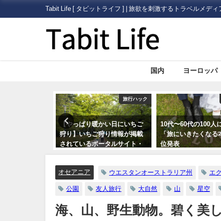
Tabit Life [ タビットライフ ] | 旅欲を刺激するトラベルメディ
国内
ヨーロッパ
旅行ハック
旅行ハック
かい日にいちご
10代〜60代の100人に聞いた
海外旅行で助ける日
狩り情報が掲載
「旅にいきたくなる本」第一
使館・総領事館」に
ータルサイト・
位発表
とめ5つ
オセアニア
ウエスタンオーストラリア州
エ
公園
友人旅行
大自然
山
星空
海、山、野生動物。碧く美