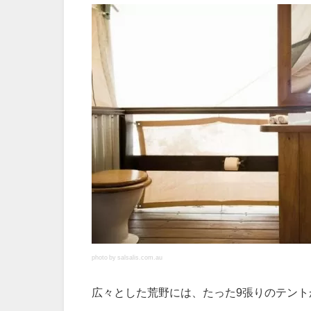
photo by salsalis.com.au
広々とした荒野には、たった9張りのテント