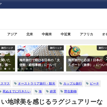
ア
アジア
北米
中南米
中近東
アフリカ
オ
旅行ハック
旅行ハック
オセア
本の「大
海外旅行に必須！日本の「パ
大都市と自然。両方の魅力
ついて
スポート（旅券）」について
詰まった「シドニー」の観
スポットおすすめ７選
クスマス
オーストラリア旅行・観光
カップル旅行
ビーチ
死ぬまでに行きたい
海
絶景
野生動物
しい地球美を感じるラグジュアリーな