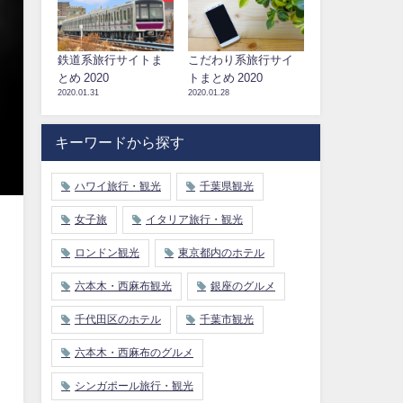
鉄道系旅行サイトま
こだわり系旅行サイ
とめ 2020
トまとめ 2020
2020.01.31
2020.01.28
キーワードから探す
ハワイ旅行・観光
千葉県観光
女子旅
イタリア旅行・観光
ロンドン観光
東京都内のホテル
六本木・西麻布観光
銀座のグルメ
千代田区のホテル
千葉市観光
六本木・西麻布のグルメ
シンガポール旅行・観光