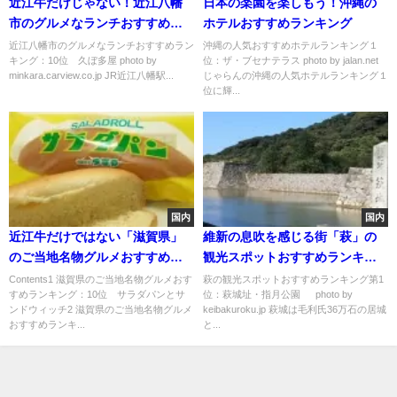
近江牛だけじゃない！近江八幡
日本の楽園を楽しもう！沖縄の
市のグルメなランチおすすめラ
ホテルおすすめランキング
ンキング
近江八幡市のグルメなランチおすすめラン
沖縄の人気おすすめホテルランキング１
キング：10位 久ぼ多屋 photo by
位：ザ・ブセナテラス photo by jalan.net
minkara.carview.co.jp JR近江八幡駅...
じゃらんの沖縄の人気ホテルランキング１
位に輝...
国内
国内
近江牛だけではない「滋賀県」
維新の息吹を感じる街「萩」の
のご当地名物グルメおすすめラ
観光スポットおすすめランキン
ンキング
グ
Contents1 滋賀県のご当地名物グルメおす
萩の観光スポットおすすめランキング第1
すめランキング：10位 サラダパンとサ
位：萩城址・指月公園 photo by
ンドウィッチ2 滋賀県のご当地名物グルメ
keibakuroku.jp 萩城は毛利氏36万石の居城
おすすめランキ...
と...