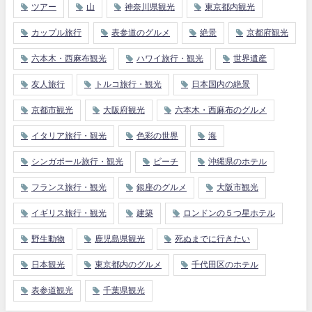
ツアー
山
神奈川県観光
東京都内観光
カップル旅行
表参道のグルメ
絶景
京都府観光
六本木・西麻布観光
ハワイ旅行・観光
世界遺産
友人旅行
トルコ旅行・観光
日本国内の絶景
京都市観光
大阪府観光
六本木・西麻布のグルメ
イタリア旅行・観光
色彩の世界
海
シンガポール旅行・観光
ビーチ
沖縄県のホテル
フランス旅行・観光
銀座のグルメ
大阪市観光
イギリス旅行・観光
建築
ロンドンの５つ星ホテル
野生動物
鹿児島県観光
死ぬまでに行きたい
日本観光
東京都内のグルメ
千代田区のホテル
表参道観光
千葉県観光