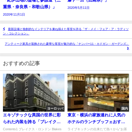
「紀伊山地の霊場と参詣道（三
爆ドーム（広島県）」
重県・奈良県・和歌山県）」
2020年5月11日
2020年11月1日
最新設備と独創的なインテリアを兼ね揃えた客室を誇る「ザ・メイ・フェア・ア・ラディソ
ン・コレクション」
アンティーク家具が装飾された豪華な客室が魅力的な「ナンバー11・カドガン・ガーデンズ」
おすすめの記事
ヨーロッパ
国内
エキゾチックな異国の世界に彩
東京・横浜の家族連れに人気の
られた内装を誇る「ブレイク
ホテルのランチブッフェおすす
ス・ロンドン」
め６選
Contents1 ブレイクス・ロンドン Blakes
ライブキッチンの出来たて熱々から“お茶