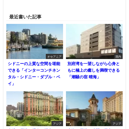
最近書いた記事
オセアニア
国内
シドニーの上質な空間を堪能
別府湾を一望しながら心身と
できる「インターコンチネン
もに極上の癒しを満喫できる
タル・シドニー・ダブル・ベ
「潮騒の宿 晴海」
イ」
アジア
アジア