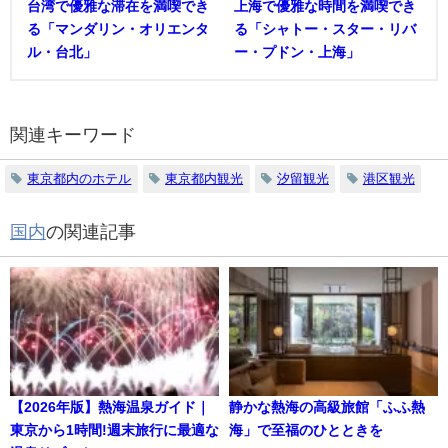
台湾で優雅な滞在を満喫でき
上海で優雅な時間を満喫でき
る「マンダリン・オリエンタ
る「シャトー・スター・リバ
ル・台北」
ー・プドン・上海」
関連キーワード
東京都内のホテル
東京都内観光
汐留観光
港区観光
国内
の関連記事
【2026年版】熱海温泉ガイド｜
静かな熱海の高級旅館「ふふ熱
東京から1時間!週末旅行に最適な
海」で至福のひとときを