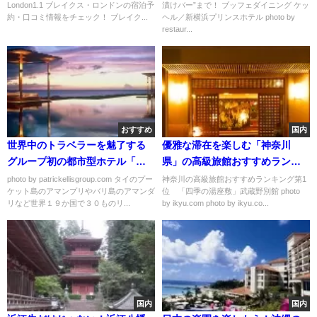
London1.1 ブレイクス・ロンドンの宿泊予
漬けバー”まで！ ブッフェダイニング ケッ
約・口コミ情報をチェック！ ブレイク...
ヘル／新横浜プリンスホテル photo by
restaur...
おすすめ
国内
世界中のトラベラーを魅了する
優雅な滞在を楽しむ「神奈川
グループ初の都市型ホテル「ア
県」の高級旅館おすすめランキ
マン東京」
ング
photo by patrickellisgroup.com タイのプー
神奈川の高級旅館おすすめランキング第1
ケット島のアマンプリやバリ島のアマンダ
位 「四季の湯座敷」武蔵野別館 photo
リなど世界１９か国で３０ものリ...
by ikyu.com photo by ikyu.co...
国内
国内