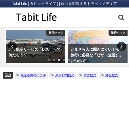
Tabit Life [ タビットライフ ] | 旅欲を刺激するトラベルメディア
ク
旅行ハック
旅行ハック
格安航空サービス「LCC」って
いまさら人に聞きにくい！海外
何だろう？
旅行に必要な「ビザ（査証）」
について
国内
東京都内のホテル
東京都内観光
汐留観光
港区観光