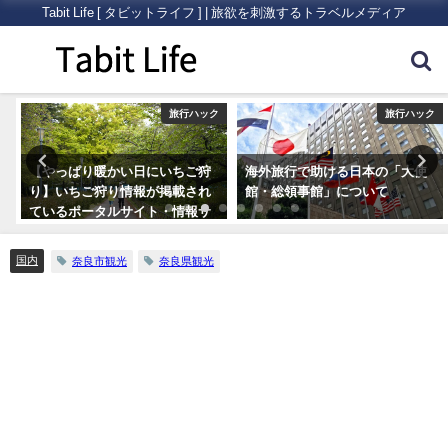
Tabit Life [ タビットライフ ] | 旅欲を刺激するトラベルメディア
ク
旅行ハック
旅行ハック
【やっぱり暖かい日にいちご狩
海外旅行で助ける日本の「大使
り】いちご狩り情報が掲載され
館・総領事館」について
ているポータルサイト・情報サ
イトまとめ5つ
国内
奈良市観光
奈良県観光