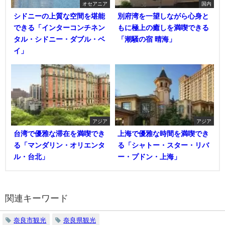
オセアニア
国内
シドニーの上質な空間を堪能
別府湾を一望しながら心身と
できる「インターコンチネン
もに極上の癒しを満喫できる
タル・シドニー・ダブル・ベ
「潮騒の宿 晴海」
イ」
アジア
アジア
台湾で優雅な滞在を満喫でき
上海で優雅な時間を満喫でき
る「マンダリン・オリエンタ
る「シャトー・スター・リバ
ル・台北」
ー・プドン・上海」
関連キーワード
奈良市観光
奈良県観光