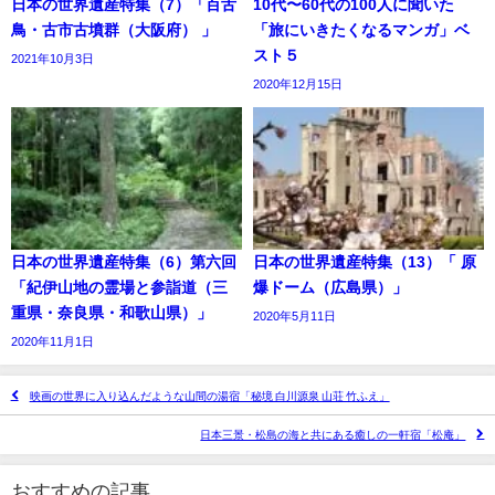
日本の世界遺産特集（7）「百舌
10代〜60代の100人に聞いた
鳥・古市古墳群（大阪府） 」
「旅にいきたくなるマンガ」ベ
スト５
2021年10月3日
2020年12月15日
日本の世界遺産特集（6）第六回
日本の世界遺産特集（13）「 原
「紀伊山地の霊場と参詣道（三
爆ドーム（広島県）」
重県・奈良県・和歌山県）」
2020年5月11日
2020年11月1日
映画の世界に入り込んだような山間の湯宿「秘境 白川源泉 山荘 竹ふえ」
日本三景・松島の海と共にある癒しの一軒宿「松庵」
おすすめの記事