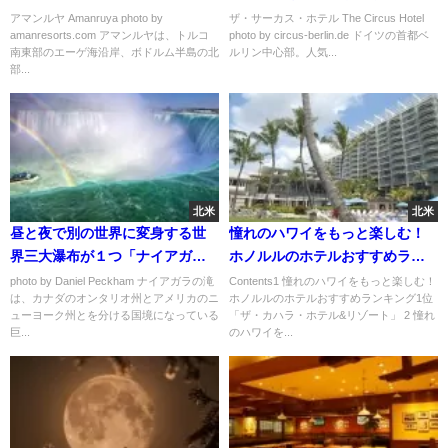
ンルヤ」
ス・ホテル」
アマンルヤ Amanruya photo by
ザ・サーカス・ホテル The Circus Hotel
amanresorts.com アマンルヤは、トルコ
photo by circus-berlin.de ドイツの首都ベ
南東部のエーゲ海沿岸、ボドルム半島の北
ルリン中心部。人気...
部...
北米
北米
昼と夜で別の世界に変身する世
憧れのハワイをもっと楽しむ！
界三大瀑布が１つ「ナイアガラ
ホノルルのホテルおすすめラン
の滝」
キング
photo by Daniel Peckham ナイアガラの滝
Contents1 憧れのハワイをもっと楽しむ！
は、カナダのオンタリオ州とアメリカのニ
ホノルルのホテルおすすめランキング1位
ューヨーク州とを分ける国境になっている
「ザ・カハラ・ホテル&リゾート」 2 憧れ
巨...
のハワイを...