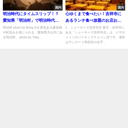
国内
国内
明治時代にタイムスリップ！？
心ゆくまで食べたい！吉祥寺に
愛知県「明治村」で明治時代の
あるランチ食べ放題のお店おす
文化を実感しよう
すめ5選
明治村 photo by Bong Grit 歴史ある建造物
1．シェーキーズ吉祥寺店 東京・吉祥寺に
や町並みを感じられる、愛知県犬山市にあ
ある『シェーキーズ吉祥寺店』は、ピザが
る明治村。 photo by Toby ...
メインのバイキングチェーン店です。場所
はサンロード商店街の右手...