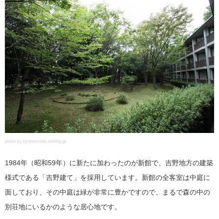
photo by kyotomoide.exblog.jp
1984年（昭和59年）に新たに加わったのが新館で、吉野地方の建築
様式である「吉野建て」を採用しています。新館の全客室は中庭に
面しており、その中庭は緑が非常に豊かですので、まるで森の中の
別荘地にいるかのような居心地です。