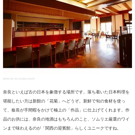
photo by rsv.rurubu.travel
奈良といえば古の日本を象徴する場所です。落ち着いた日本料理を
堪能したい方は新館の「花菊」へどうぞ。新鮮で旬の食材を使っ
て、板長が手間暇をかけて極上の「作品」に仕上げてくれます。作
品のお供には、奈良の地酒はもちろんのこと、ソムリエ厳選のワイ
ンまで味わえるのが「関西の迎賓館」らしくユニークですね。