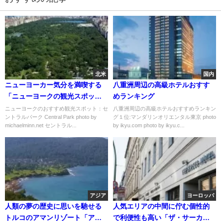
北米
国内
ニューヨーカー気分を満喫する
八重洲周辺の高級ホテルおすす
「ニューヨークの観光スポッ
めランキング
ト」おすすめ５選
ニューヨークのおすすめ観光スポット：セ
八重洲周辺の高級ホテルおすすめランキン
ントラルパーク Central Park photo by
グ１位:マンダリンオリエンタル東京 photo
michaelminn.net セントラル...
by ikyu.com photo by ikyu.c...
アジア
ヨーロッパ
人類の夢の歴史に思いを馳せる
人気エリアの中間に佇む個性的
トルコのアマンリゾート「アマ
で利便性も高い「ザ・サーカ