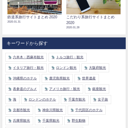
鉄道系旅行サイトまとめ 2020
こだわり系旅行サイトまとめ
2020.01.31
2020
2020.01.28
キーワードから探す
六本木・西麻布観光
トルコ旅行・観光
イタリア旅行・観光
ロンドン観光
大阪府観光
沖縄県のホテル
鹿児島県観光
世界遺産
表参道のグルメ
アメリカ旅行・観光
銀座観光
海
ロンドンのホテル
千葉市観光
女子旅
京都市観光
神奈川県観光
千代田区のホテル
兵庫県観光
千葉県観光
野生動物