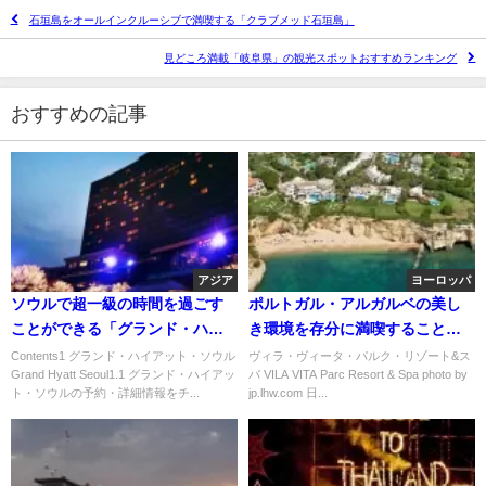
石垣島をオールインクルーシブで満喫する「クラブメッド石垣島」
見どころ満載「岐阜県」の観光スポットおすすめランキング
おすすめの記事
アジア
ヨーロッパ
ソウルで超一級の時間を過ごす
ポルトガル・アルガルベの美し
ことができる「グランド・ハイ
き環境を存分に満喫することが
アット・ソウル」
できる「ヴィラ・ヴィータ・パ
Contents1 グランド・ハイアット・ソウル
ヴィラ・ヴィータ・パルク・リゾート&ス
Grand Hyatt Seoul1.1 グランド・ハイアッ
パ VILA VITA Parc Resort & Spa photo by
ルク・リゾート&スパ」
ト・ソウルの予約・詳細情報をチ...
jp.lhw.com 日...