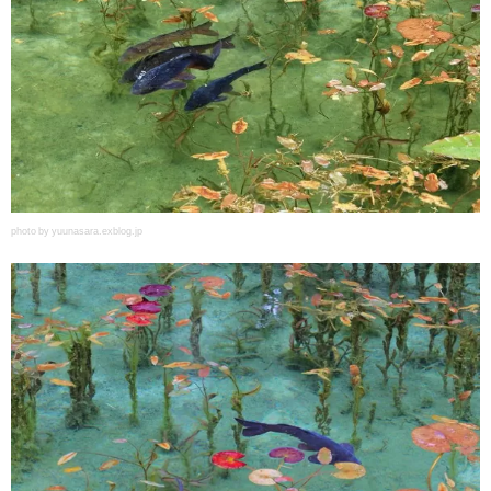
photo by yuunasara.exblog.jp