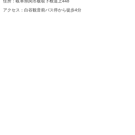
住所：岐阜県関市板取下根道上448
アクセス：白谷観音前バス停から徒歩4分