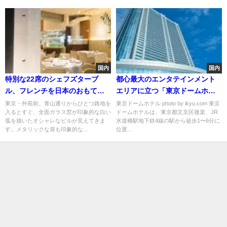
国内
国内
特別な22席のシェフズターブ
都心最大のエンタテインメント
ル、フレンチを日本のおもてな
エリアに立つ「東京ドームホテ
しで愉しめる「プレヴナンス」
ル」
東京・外苑前。青山通りからひとつ路地を
東京ドームホテル photo by ikyu.com 東京
入るとすぐ、全面ガラス窓が印象的な白い
ドームホテルは、東京都文京区後楽、JR
弧を描いたオシャレなビルが見えてきま
水道橋駅地下鉄4線の駅から徒歩1〜6分に
す。メタリックな扉も印象的な...
位置...