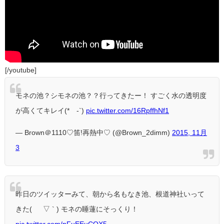
[/youtube]
モネの池？シモネの池？？行ってきたー！ すごく水の透明度
が高くてキレイ(*´-`)
pic.twitter.com/16RpffhNf1
— Brown＠1110♡笛!再熱中♡ (@Brown_2dimm)
2015, 11月
3
昨日のツイッターみて、朝から名もなき池、根道神社いって
きた( ´ ▽ ` ) モネの睡蓮にそっくり！
pic.twitter.com/nFuEEuCOX5