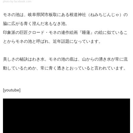
photo by facebook.com
モネの池は、岐阜県関市板取にある根道神社（ねみちじんじゃ）の
脇に広がる青く澄んだ名もなき池。
印象派の巨匠クロード・モネの連作絵画『睡蓮』の絵に似ているこ
とからモネの池と呼ばれ、近年話題になっています。
美しさの秘訣はわき水。モネの池の底は、山からの湧き水が常に流
動しているためか、常に青く透きとおっていると言われています。
[youtube]