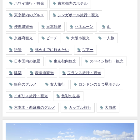
ハワイ旅行・観光
東京都内のホテル
東京都内のグルメ
シンガポール旅行・観光
沖縄県観光
日本観光
ハネムーン
山
京都府観光
ビーチ
大阪市観光
一人旅
絶景
死ぬまでに行きたい
ツアー
日本国内の絶景
東京都内観光
スペイン旅行・観光
建築
表参道観光
フランス旅行・観光
銀座のグルメ
友人旅行
ロンドンの５つ星ホテル
イギリス旅行・観光
色彩の世界
六本木・西麻布のグルメ
カップル旅行
大自然