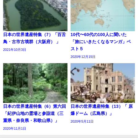
日本の世界遺産特集（7）「百舌
10代〜60代の100人に聞いた
鳥・古市古墳群（大阪府） 」
「旅にいきたくなるマンガ」ベ
スト５
2021年10月3日
2020年12月15日
日本の世界遺産特集（6）第六回
日本の世界遺産特集（13）「 原
「紀伊山地の霊場と参詣道（三
爆ドーム（広島県）」
重県・奈良県・和歌山県）」
2020年5月11日
2020年11月1日