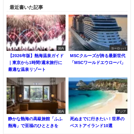
最近書いた記事
国内
ヨーロッパ
【2026年版】熱海温泉ガイド
MSCクルーズが誇る最新世代
｜東京から1時間!週末旅行に
「MSCワールドエウローパ」
最適な温泉リゾート
国内
アジア
静かな熱海の高級旅館「ふふ
死ぬまでに行きたい！世界の
熱海」で至福のひとときを
ベストアイランド10選