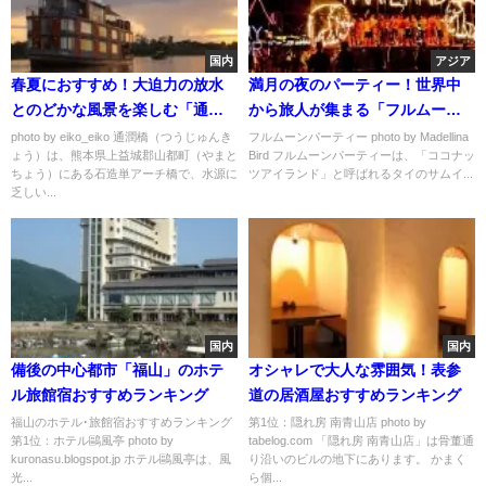
国内
アジア
春夏におすすめ！大迫力の放水
満月の夜のパーティー！世界中
とのどかな風景を楽しむ「通潤
から旅人が集まる「フルムーン
橋」
パーティー」が大人気
photo by eiko_eiko 通潤橋（つうじゅんき
フルムーンパーティー photo by Madellina
ょう）は、熊本県上益城郡山都町（やまと
Bird フルムーンパーティーは、「ココナッ
ちょう）にある石造単アーチ橋で、水源に
ツアイランド」と呼ばれるタイのサムイ...
乏しい...
国内
国内
備後の中心都市「福山」のホテ
オシャレで大人な雰囲気！表参
ル旅館宿おすすめランキング
道の居酒屋おすすめランキング
福山のホテル･旅館宿おすすめランキング
第1位：隠れ房 南青山店 photo by
第1位：ホテル鷗風亭 photo by
tabelog.com 「隠れ房 南青山店」は骨董通
kuronasu.blogspot.jp ホテル鷗風亭は、風
り沿いのビルの地下にあります。 かまく
光...
ら個...