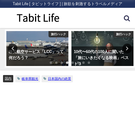
Tabit Life [ タビットライフ ] | 旅欲を刺激するトラベルメディア
ク
旅行ハック
旅行ハック
格安航空サービス「LCC」って
10代〜60代の100人に聞いた
何だろう？
「旅にいきたくなる映画」ベス
ト３
国内
岐阜県観光
日本国内の絶景