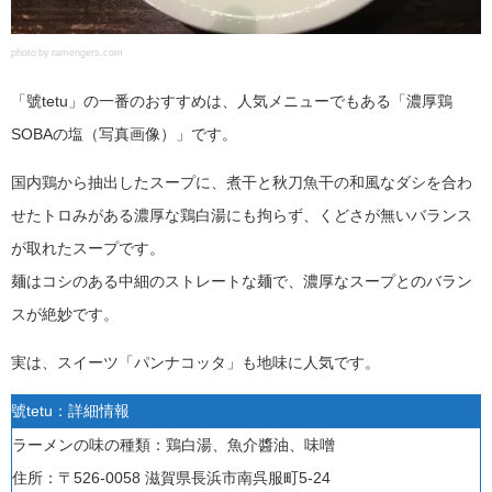
photo by ramengers.com
「號tetu」の一番のおすすめは、人気メニューでもある「濃厚鶏
SOBAの塩（写真画像）」です。
国内鶏から抽出したスープに、煮干と秋刀魚干の和風なダシを合わ
せたトロみがある濃厚な鶏白湯にも拘らず、くどさが無いバランス
が取れたスープです。
麺はコシのある中細のストレートな麺で、濃厚なスープとのバラン
スが絶妙です。
実は、スイーツ「パンナコッタ」も地味に人気です。
號tetu：詳細情報
ラーメンの味の種類：鶏白湯、魚介醬油、味噌
住所：〒526-0058 滋賀県長浜市南呉服町5-24