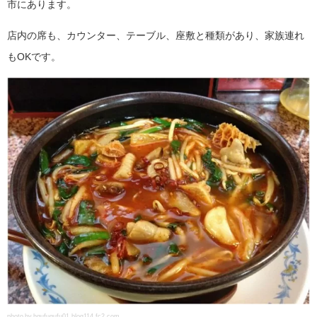
市にあります。
店内の席も、カウンター、テーブル、座敷と種類があり、家族連れ
もOKです。
photo by hgufugufu01.blog114.fc2.com