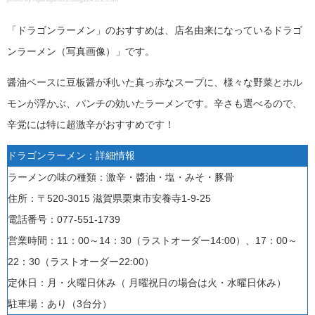
「ドラゴンラーメン」のおすすめは、店名由来になっているドラゴ
ンラーメン（写真画像）」です。
醤油ベースに豆板醤が利いた真っ赤なスープに、様々な野菜とホル
モンが浮かぶ、パンチの効いたラーメンです。辛さも選べるので、
辛党には特に超激辛がおすすめです！
ドラゴンラーメン：詳細情報
ラーメンの味の種類：激辛・醬油・塩・みそ・豚骨
住所：〒520-3015 滋賀県栗東市安養寺1-9-25
電話番号：
077-551-1739
営業時間：
11：00～14：30
（ラストオーダー14:00）、
17：00～
22：30
（ラストオーダー22:00）
定休日：
月・火曜日休み
（ 月曜祝日の場合は火・水曜日休み）
駐車場：あり（
3台分
）