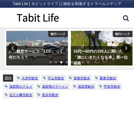
Tabit Life [ タビットライフ ] | 旅欲を刺激するトラベルメディア
ク
旅行ハック
旅行ハック
格安航空サービス「LCC」って
10代〜60代の100人に聞いた
何だろう？
「旅にいきたくなる本」第一位
発表
国内
大津市観光
守山市観光
彦根市観光
栗東市観光
滋賀県のグルメ
滋賀県のラーメン
滋賀県観光
甲賀市観光
近江八幡市観光
長浜市観光