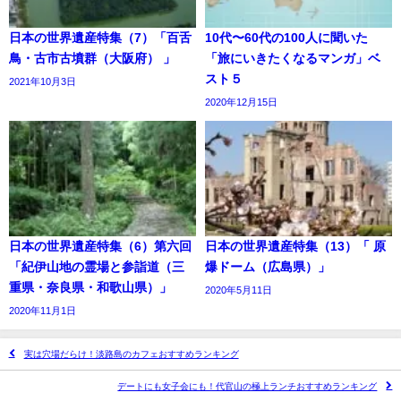
日本の世界遺産特集（7）「百舌
10代〜60代の100人に聞いた
鳥・古市古墳群（大阪府） 」
「旅にいきたくなるマンガ」ベ
スト５
2021年10月3日
2020年12月15日
日本の世界遺産特集（6）第六回
日本の世界遺産特集（13）「 原
「紀伊山地の霊場と参詣道（三
爆ドーム（広島県）」
重県・奈良県・和歌山県）」
2020年5月11日
2020年11月1日
実は穴場だらけ！淡路島のカフェおすすめランキング
デートにも女子会にも！代官山の極上ランチおすすめランキング