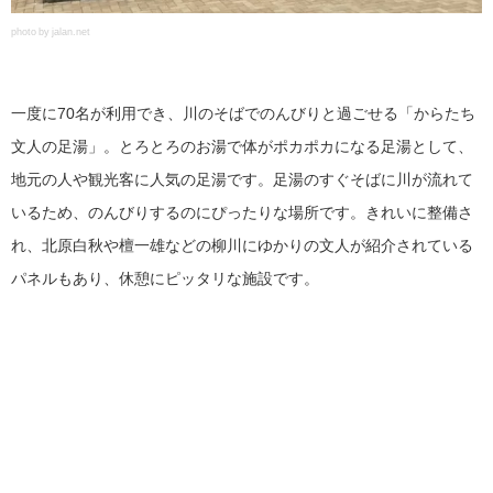
photo by jalan.net
一度に70名が利用でき、川のそばでのんびりと過ごせる「からたち
文人の足湯」。とろとろのお湯で体がポカポカになる足湯として、
地元の人や観光客に人気の足湯です。足湯のすぐそばに川が流れて
いるため、のんびりするのにぴったりな場所です。きれいに整備さ
れ、北原白秋や檀一雄などの柳川にゆかりの文人が紹介されている
パネルもあり、休憩にピッタリな施設です。