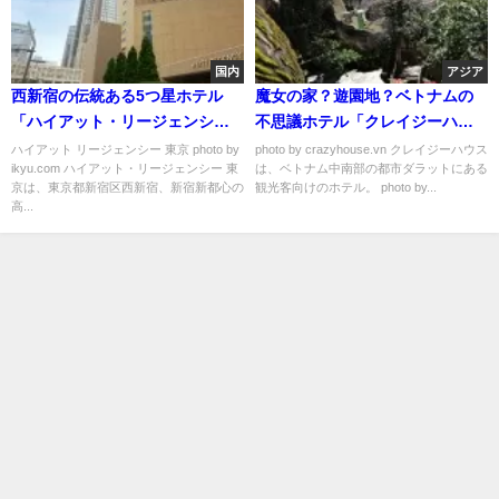
国内
アジア
西新宿の伝統ある5つ星ホテル
魔女の家？遊園地？ベトナムの
「ハイアット・リージェンシー
不思議ホテル「クレイジーハウ
東京」
ス」がとても面白い！
ハイアット リージェンシー 東京 photo by
photo by crazyhouse.vn クレイジーハウス
ikyu.com ハイアット・リージェンシー 東
は、ベトナム中南部の都市ダラットにある
京は、東京都新宿区西新宿、新宿新都心の
観光客向けのホテル。 photo by...
高...