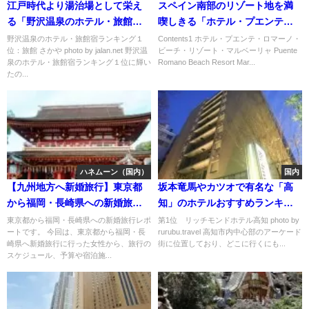
江戸時代より湯治場として栄え
スペイン南部のリゾート地を満
る「野沢温泉のホテル・旅館宿
喫しきる「ホテル・プエンテ・
ランキング」
ロマーノ・ビーチ・リゾート・
野沢温泉のホテル・旅館宿ランキング１
Contents1 ホテル・プエンテ・ロマーノ・
位：旅館 さかや photo by jalan.net 野沢温
ビーチ・リゾート・マルベーリャ Puente
マルベーリャ」
泉のホテル・旅館宿ランキング１位に輝い
Romano Beach Resort Mar...
たの...
ハネムーン（国内）
国内
【九州地方へ新婚旅行】東京都
坂本竜馬やカツオで有名な「高
から福岡・長崎県への新婚旅行
知」のホテルおすすめランキン
レポート
グ
東京都から福岡・長崎県への新婚旅行レポ
第1位 リッチモンドホテル高知 photo by
ートです。 今回は、東京都から福岡・長
rurubu.travel 高知市内中心部のアーケード
崎県へ新婚旅行に行った女性から、旅行の
街に位置しており、どこに行くにも...
スケジュール、予算や宿泊施...