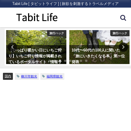
Tabit Life [ タビットライフ ] | 旅欲を刺激するトラベルメディア
ク
旅行ハック
旅行ハック
【やっぱり暖かい日にいちご狩
10代〜60代の100人に聞いた
り】いちご狩り情報が掲載され
「旅にいきたくなる本」第一位
ているポータルサイト・情報サ
発表
イトまとめ5つ
国内
柳川市観光
福岡県観光