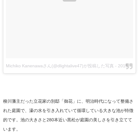
Michiko Kanenawaさん(@dlightalive47)が投稿した写真
-
2015 1月 7 7:01午後 PST
柳川藩主だった立花家の別邸「御花」に、明治時代になって整備さ
れた庭園で、濠の水を引き入れていて循環している大きな池が特徴
的です。池の大きさと280本近い黒松が庭園の美しさを引き立てて
います。