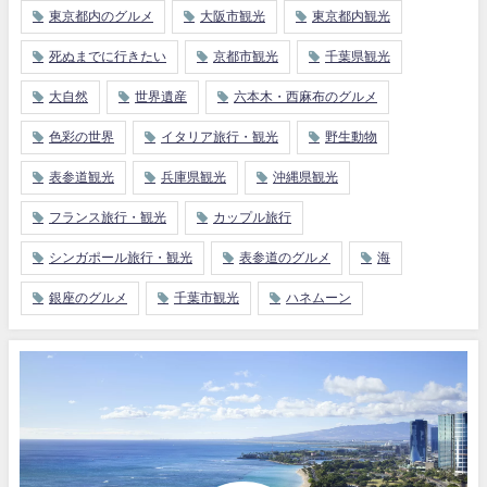
東京都内のグルメ
大阪市観光
東京都内観光
死ぬまでに行きたい
京都市観光
千葉県観光
大自然
世界遺産
六本木・西麻布のグルメ
色彩の世界
イタリア旅行・観光
野生動物
表参道観光
兵庫県観光
沖縄県観光
フランス旅行・観光
カップル旅行
シンガポール旅行・観光
表参道のグルメ
海
銀座のグルメ
千葉市観光
ハネムーン