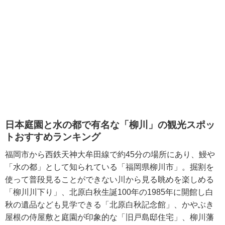
日本庭園と水の都で有名な「柳川」の観光スポッ
トおすすめランキング
福岡市から西鉄天神大牟田線で約45分の場所にあり、鰻や
「水の都」として知られている「福岡県柳川市」。掘割を
使って普段見ることができない川から見る眺めを楽しめる
「柳川川下り」、北原白秋生誕100年の1985年に開館し白
秋の遺品なども見学できる「北原白秋記念館」、かやぶき
屋根の侍屋敷と庭園が印象的な「旧戸島邸住宅」、柳川藩