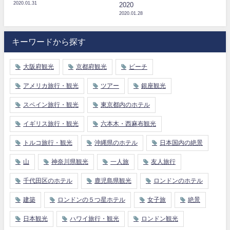
2020.01.31
2020
2020.01.28
キーワードから探す
大阪府観光
京都府観光
ビーチ
アメリカ旅行・観光
ツアー
銀座観光
スペイン旅行・観光
東京都内のホテル
イギリス旅行・観光
六本木・西麻布観光
トルコ旅行・観光
沖縄県のホテル
日本国内の絶景
山
神奈川県観光
一人旅
友人旅行
千代田区のホテル
鹿児島県観光
ロンドンのホテル
建築
ロンドンの５つ星ホテル
女子旅
絶景
日本観光
ハワイ旅行・観光
ロンドン観光