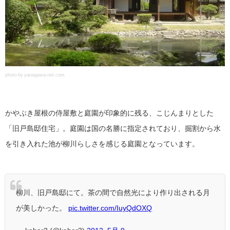
photo by yanagawa-net.com
かやぶき屋根の侍屋敷と庭園が印象的に残る、こじんまりとした
「旧戸島邸住宅」。庭園は国の名勝に指定されており、掘割から水
を引き入れた池が柳川らしさを感じる庭園となっています。
柳川、旧戸島邸にて。茶の間で自然光により作り出される月
が美しかった。
pic.twitter.com/IuyQdOXQ