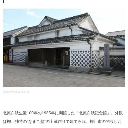
photo by hakushu.or.jp
北原白秋生誕100年の1985年に開館した「北原白秋記念館」。外観
は柳川独特の“なまこ壁”の土蔵作りで建てられ、柳川市の開設した