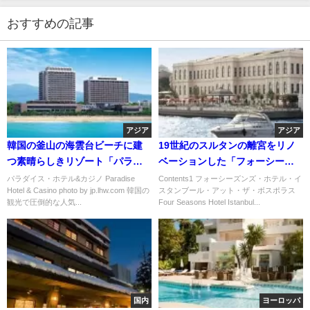
おすすめの記事
アジア
アジア
韓国の釜山の海雲台ビーチに建
19世紀のスルタンの離宮をリノ
つ素晴らしきリゾート「パラダ
ベーションした「フォーシーズ
イス・ホテル&カジノ」
ンズ・ホテル・イスタンブー
パラダイス・ホテル&カジノ Paradise
Contents1 フォーシーズンズ・ホテル・イ
Hotel & Casino photo by jp.lhw.com 韓国の
スタンブール・アット・ザ・ボスポラス
ル・アット・ザ・ボスポラス」
観光で圧倒的な人気...
Four Seasons Hotel Istanbul...
国内
ヨーロッパ