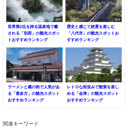
国内
国内
世界第2位を誇る温泉地で癒
歴史と感じて絶景を楽しむ
される「別府」の観光スポッ
「八代市」の観光スポットお
トおすすめランキング
すすめランキング
国内
国内
ラーメンと蔵の街で人気があ
レトロな街並みで散策を楽し
る「喜多方」の観光スポット
める「会津」の観光スポット
おすすめランキング
おすすめランキング
関連キーワード