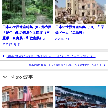
日本の世界遺産特集（6）第六回
日本の世界遺産特集（13）「 原
「紀伊山地の霊場と参詣道（三
爆ドーム（広島県）」
重県・奈良県・和歌山県）」
2020年5月11日
2020年11月1日
パリの伝説的ブラッスリーが生まれ変わった「ホテル・フーケッツ・バリエール」
博多名物を堪能しよう！博多のグルメなランチおすすめランキング
おすすめの記事