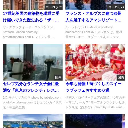
ヨーロッパ
ヨーロッパ
17世紀英国の建築物を現世に受
フランス・アルプスに建つ欧州
け継いできた歴史ある「ザ・ス
人を魅了するアマンリゾート
タッフォード・ロンドン」
「ル・メレザン」
ザ・スタッフォード・ロンドン The
ル・メレザン Le Melezin photo by
Stafford London photo by
amanresorts.com ル・メレザンは、世界
preferredhotels.com ロンドンで最...
最大のスキー・リゾートであるフラン...
国内
国内
セレブ気分なランチ女子会に最
今年も開催！苺づくしのスイー
適な「東京のフレンチ」レスト
ツブッフェおすすめ６選
ランおすすめランキング
1位.モナリザ丸の内 photo by tabelog.com
恒例ストロベリーフェアの筆頭！今年のテ
photo by tabelog.com ミシュランガイド東
ーマは“サーカス” マーブルラウンジ／ヒル
京８年連続星獲...
トン東京（西新宿） photo by restaurant....