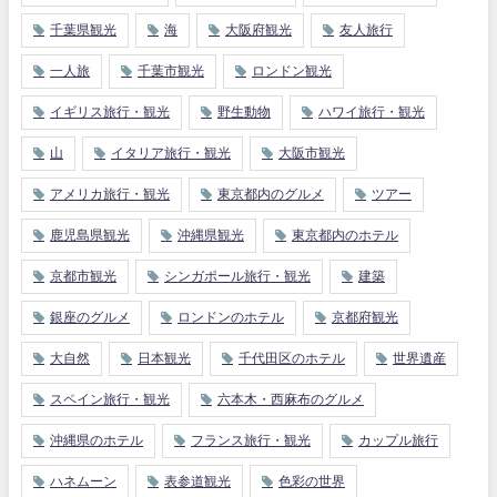
千葉県観光
海
大阪府観光
友人旅行
一人旅
千葉市観光
ロンドン観光
イギリス旅行・観光
野生動物
ハワイ旅行・観光
山
イタリア旅行・観光
大阪市観光
アメリカ旅行・観光
東京都内のグルメ
ツアー
鹿児島県観光
沖縄県観光
東京都内のホテル
京都市観光
シンガポール旅行・観光
建築
銀座のグルメ
ロンドンのホテル
京都府観光
大自然
日本観光
千代田区のホテル
世界遺産
スペイン旅行・観光
六本木・西麻布のグルメ
沖縄県のホテル
フランス旅行・観光
カップル旅行
ハネムーン
表参道観光
色彩の世界