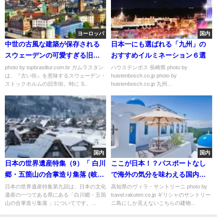
ヨーロッパ
国内
中世の古風な建築が保存される
日本一にも選ばれる「九州」の
スウェーデンの可愛すぎる旧市
おすすめイルミネーション６選
街地「ガムラスタン」
photo by topbrasiltur.com.br ガムラスタン
ハウステンボス 長崎県 photo by
は、『古い街』を意味するスウェーデン・
huistenbosch.co.jp photo by
ストックホルムの旧市街。時に S...
huistenbosch.co.jp 九州...
国内
国内
日本の世界遺産特集（9）「 白川
ここが日本！？パスポートなし
郷・五箇山の合掌造り集落 (岐阜
で海外の気分を味わえる国内ス
県・富山県) 」
ポット5選
日本の世界遺産特集第九回は、日本の文化
高知県のヴィラ・サントリーニ photo by
遺産の一つである県にある「白川郷・五箇
travel.rakuten.co.jp ギリシャのサントリー
山の合掌造り集落 」についてです。...
ニ島にしか見えないこちらの建物...