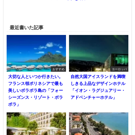
最近書いた記事
おすすめ
ヨーロッパ
大切な人といつか行きたい。
自然大国アイスランドを満喫
フランス領ポリネシアで最も
しきる上品なデザインホテル
美しいボラボラ島の「フォー
「イオン・ラグジュアリー・
シーズンス・リゾート・ボラ
アドベンチャーホテル」
ボラ」