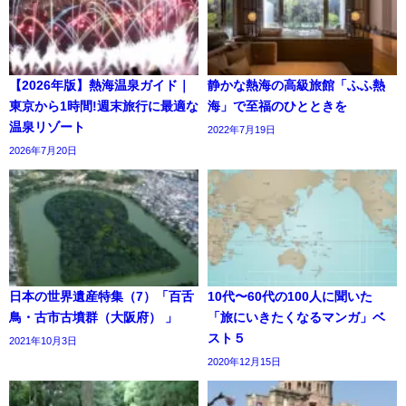
【2026年版】熱海温泉ガイド｜
静かな熱海の高級旅館「ふふ熱
東京から1時間!週末旅行に最適な
海」で至福のひとときを
温泉リゾート
2022年7月19日
2026年7月20日
日本の世界遺産特集（7）「百舌
10代〜60代の100人に聞いた
鳥・古市古墳群（大阪府） 」
「旅にいきたくなるマンガ」ベ
スト５
2021年10月3日
2020年12月15日