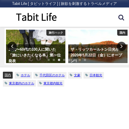
Tabit Life [ タビットライフ ] | 旅欲を刺激するトラベルメディア
ク
旅行ハック
国内
10代〜60代の100人に聞いた
ザ・リッツカールトン日光が
「旅にいきたくなる本」第一位
2020年5月22日（金）にオープ
発表
ン！
国内
ホテル
千代田区のホテル
文豪
日本観光
東京都内のホテル
東京都内観光