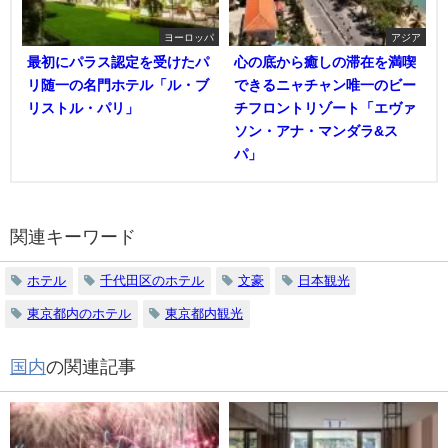
ヨーロッパ
アジア
最初にパラス認定を受けたパ
心の底から癒しの滞在を満喫
リ随一の名門ホテル「ル・ブ
できるニャチャン唯一のビー
リストル・パリ」
チフロントリゾート「エヴァ
ソン・アナ・マンダラ&ス
パ」
関連キーワード
ホテル
千代田区のホテル
文豪
日本観光
東京都内のホテル
東京都内観光
国内
の関連記事