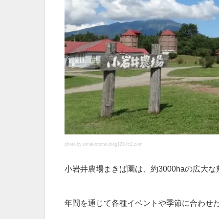
photo by wmakotomo.blog129.fc2.com
小岩井農場まきば園は、約3000haの広大
年間を通じて各種イベントや季節に合わせ