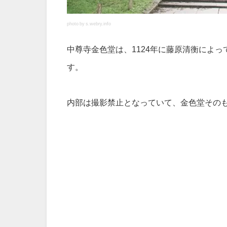
photo by s.webry.info
中尊寺金色堂は、1124年に藤原清衡によ
す。
内部は撮影禁止となっていて、金色堂その