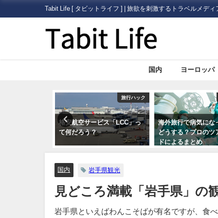
Tabit Life [ タビットライフ ] | 旅欲を刺激するトラベルメディ
国内
ヨーロッパ
旅行ハック
旅行ハック
ビス「LCC」っ
海外旅行で病気になった場合
10代〜60代の10
？
どうする？プロのツアーガイ
「旅にいきたくな
ドによるまとめ
スト３
国内
岩手県観光
見どころ満載「岩手県」の
岩手県といえばわんこそばが有名ですが、食べ