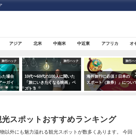
ア
アジア
北米
中南米
中近東
アフリカ
オ
旅行ハック
旅行ハック
旅行
0人に聞いた
海外旅行に必須！日本の「パ
海外旅行で助ける日本の
る映画」ベ
スポート（旅券）」について
使館・総領事館」につい
観光スポットおすすめランキング
物以外にも魅力溢れる観光スポットが数多くあります。 今回