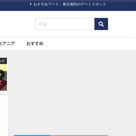
おすすめワード：東京都内のデートスポット
セアニア
おすすめ
ハック
旅行ハック
オセアニア
「大
【やっぱり暖かい日にいちご
大都市と自然。両方の魅力が
て
狩り】いちご狩り情報が掲載
詰まった「シドニー」の観光
されているポータルサイト・
スポットおすすめ７選
情報サイトまとめ5つ