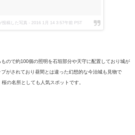
der)が投稿した写真
-
2016 1月 14 3:57午前 PST
もので約100個の照明を石垣部分や天守に配置しており城が
ップがされており昼間とは違った幻想的な今治城も見物で
、桜の名所としても人気スポットです。