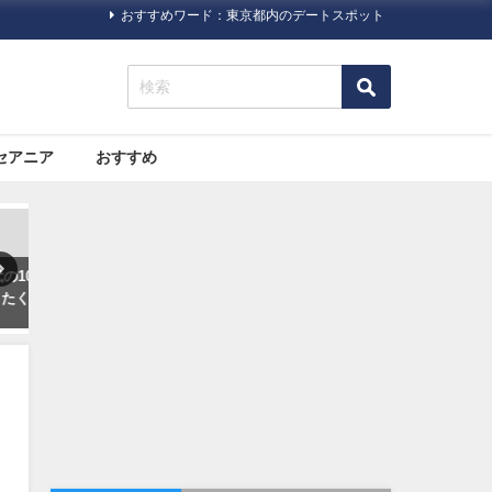
おすすめワード：東京都内のデートスポット
セアニア
おすすめ
ック
旅行ハック
旅行ハック
た
いまさら人に聞きにくい！海
格安航空サービス「LCC」っ
一
外旅行に必要な「ビザ（査
て何だろう？
証）」について