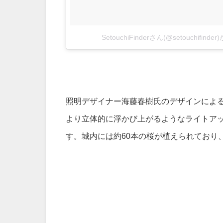
SetouchiFinderさん(@setouchifin
照明デザイナー海藤春樹氏のデザインによる
より立体的に浮かび上がるようなライトア
す。城内には約60本の桜が植えられており