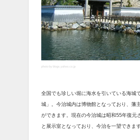
photo by blogs.yahoo.co.jp
全国でも珍しい堀に海水を引いている海城
城」。今治城内は博物館となっており、藩
ができます。現在の今治城は昭和55年復元
と展示室となっており、今治を一望できま