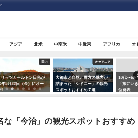
ア
アジア
北米
中南米
中近東
アフリカ
オ
国内
オセアニア
旅行ハ
ン日光が
大都市と自然。両方の魅力が
10代〜60代の100人に聞い
金）にオー
詰まった「シドニー」の観光
「旅にいきたくなる本」第
スポットおすすめ７選
位発表
名な「今治」の観光スポットおすすめ