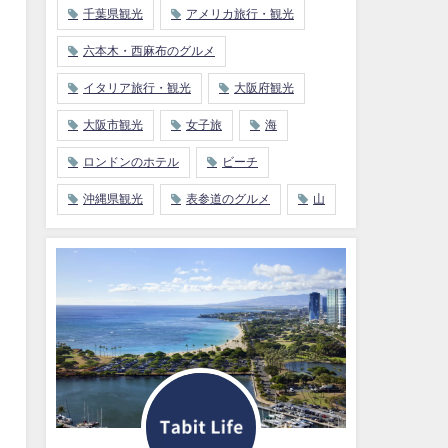
千葉県観光
アメリカ旅行・観光
六本木・西麻布のグルメ
イタリア旅行・観光
大阪府観光
大阪市観光
女子旅
海
ロンドンのホテル
ビーチ
沖縄県観光
表参道のグルメ
山