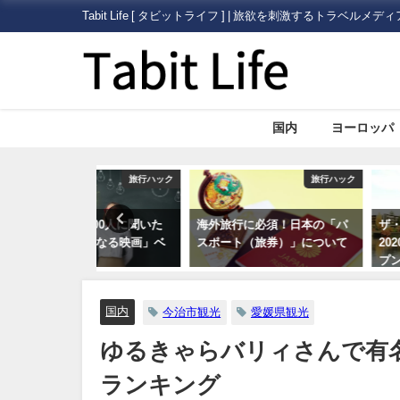
Tabit Life [ タビットライフ ] | 旅欲を刺激するトラベルメディ
国内
ヨーロッパ
旅行ハック
旅行ハック
100人に聞いた
海外旅行に必須！日本の「パ
ザ・リッツカールト
くなる映画」ベ
スポート（旅券）」について
2020年5月22日（
プン！
国内
今治市観光
愛媛県観光
ゆるきゃらバリィさんで有
ランキング