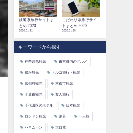
鉄道系旅行サイトま
こだわり系旅行サイ
とめ 2020
トまとめ 2020
2020.01.31
2020.01.28
キーワードから探す
神奈川県観光
東京都内のグルメ
銀座観光
トルコ旅行・観光
京都府観光
京都市観光
千葉市観光
友人旅行
千代田区のホテル
日本観光
ロンドン観光
絶景
一人旅
ハネムーン
大自然