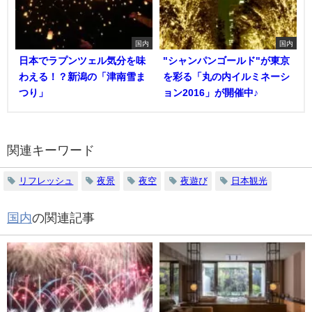
国内
国内
日本でラプンツェル気分を味
"シャンパンゴールド"が東京
わえる！？新潟の「津南雪ま
を彩る「丸の内イルミネーシ
つり」
ョン2016」が開催中♪
関連キーワード
リフレッシュ
夜景
夜空
夜遊び
日本観光
国内
の関連記事