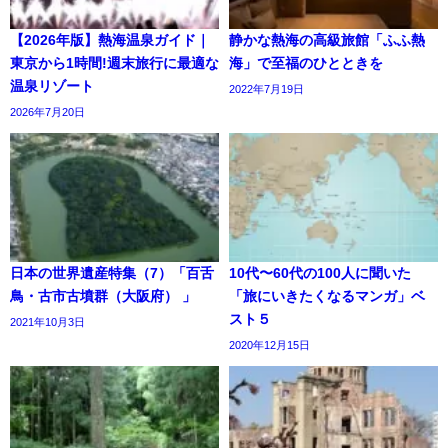
【2026年版】熱海温泉ガイド｜
静かな熱海の高級旅館「ふふ熱
東京から1時間!週末旅行に最適な
海」で至福のひとときを
温泉リゾート
2022年7月19日
2026年7月20日
日本の世界遺産特集（7）「百舌
10代〜60代の100人に聞いた
鳥・古市古墳群（大阪府） 」
「旅にいきたくなるマンガ」ベ
スト５
2021年10月3日
2020年12月15日