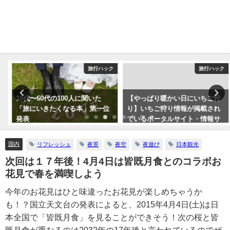
ク
旅行ハック
旅行ハック
10代〜60代の100人に聞いた
【やっぱり暖かい日にいちご狩
「旅にいきたくなる本」第一位
り】いちご狩り情報が掲載され
発表
ているポータルサイト・情報サ
イトまとめ5つ
国内
リフレッシュ
夜景
夜空
夜遊び
日本観光
次回は１７年後！4月4日は皆既月食とのコラボお
花見で春を満喫しよう
今年のお花見はひと味違ったお花見が楽しめちゃうか
も！？国立天文台の発表によると、2015年4月4日(土)は日
本全国で「皆既月食」を見ることができそう！次の桜と皆