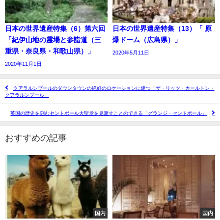
日本の世界遺産特集（6）第六回
日本の世界遺産特集（13）「 原
「紀伊山地の霊場と参詣道（三
爆ドーム（広島県）」
重県・奈良県・和歌山県）」
2020年5月11日
2020年11月1日
クアラルンプールのダウンタウンの絶好のロケーションに建つ「ザ・リッツ・カールトン・
クアラルンプール」
英国の歴史を刻むセントポール大聖堂を見渡すことのできる「グランジ・セントポール」
おすすめの記事
国内
国内