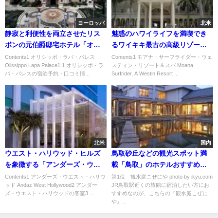
ヨーロッパ
北米
静寂と利便性を両立させたリス
魅惑のハワイライフを満喫でき
ボンの元伯爵邸宅ホテル「オリ
るワイキキ最古の高級リゾート
シッポ・ラパ・パレス」
「モアナ・サーフライダー・ウ
Contents1 オリシッポ・ラパ・パレス
Contents1 モアナ・サーフライダー・ウェ
Olissippo Lapa Palace1.1 オリシッポ・ラ
スティン・リゾート＆スパ Moana
ェスティン・リゾート＆スパ」
パ・パレスの宿泊予約・口コミ情...
Surfrider, A Westin Resort ...
北米
国内
ウエスト・ハリウッド・ヒルズ
鳥取砂丘などの観光スポット満
を象徴する「アンダーズ・ウエ
載「鳥取」のホテルおすすめラ
スト・ハリウッド」
ンキング
Contents1 アンダーズ・ウエスト・ハリウ
第1位 観水庭こぜにや photo by ikyu.com
ッド Andaz West Hollywood2 アンダー
JR鳥取駅近くの旅館に宿泊したい方にお
ズ・ウエスト・ハリウッドの客室3 ...
すすめなのが、こちらの『観水庭こぜに
や』...