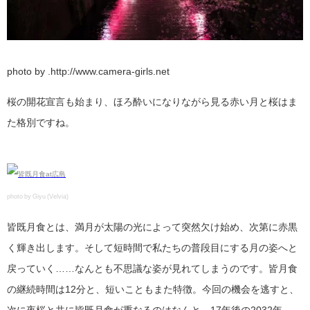
photo by .http://www.camera-girls.net
桜の開花宣言も始まり、ほろ酔いになりながら見る赤い月と桜はま
た格別ですね。
photo by Giyu (Velvia)
皆既月食とは、満月が太陽の光によって突然欠け始め、次第に赤黒
く輝き出します。そして短時間で私たちの普段目にする月の姿へと
戻っていく……なんとも不思議な姿が見れてしまうのです。皆月食
の継続時間は12分と、短いこともまた特徴。今回の機会を逃すと、