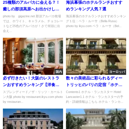
25種類のアルパカに会える？！
海浜幕張のホテルランチおすす
癒しの那須高原へお出かけしよ
めランキング人気７選
う♪
photo by gigazine.net 那須アルパカ牧場
海浜幕張のホテルランチおすすめランキン
では、ホワイト、キャラメル、チョコレー
グ１位：ベラ・ルーサ（Bella Rusa）
トなど25色のアルパカが！さて何頭に出
photo by ikyu.com ベラ・ルーサ（Bel...
会え...
国内
ヨーロッパ
必ず行きたい！大阪のレストラ
数々の美術品に彩られるディー
ンおすすめランキング【洋食
トリッヒのパリの定宿「ホテ
編】
ル・ランカスター」
スプレンディード／ザ・リッツ・カールト
Contents1 ホテル・ランカスター Hotel
ン大阪 photo by restaurant.ikyu.com photo
Lancaster1.1 ホテル・ランカスターの予
by restauran...
約・詳細情報はこちら ホテル・ランカ...