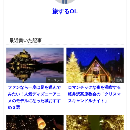
旅するOL
最近書いた記事
ヨーロッパ
国内
ファンなら一度は足を運んで
ロマンチックな夜を満喫する
みたい！人気ディズニーアニ
軽井沢高原教会の「クリスマ
メのモデルになった城おすす
スキャンドルナイト」
め３選