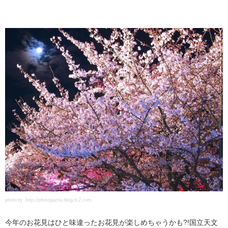
photo by .http://photogazou.blog.fc2.com
今年のお花見はひと味違ったお花見が楽しめちゃうかも?!国立天文