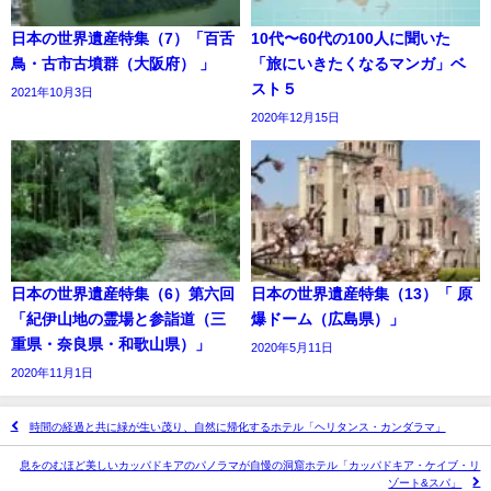
日本の世界遺産特集（7）「百舌
10代〜60代の100人に聞いた
鳥・古市古墳群（大阪府） 」
「旅にいきたくなるマンガ」ベ
スト５
2021年10月3日
2020年12月15日
日本の世界遺産特集（6）第六回
日本の世界遺産特集（13）「 原
「紀伊山地の霊場と参詣道（三
爆ドーム（広島県）」
重県・奈良県・和歌山県）」
2020年5月11日
2020年11月1日
時間の経過と共に緑が生い茂り、自然に帰化するホテル「ヘリタンス・カンダラマ」
息をのむほど美しいカッパドキアのパノラマが自慢の洞窟ホテル「カッパドキア・ケイブ・リ
ゾート&スパ」