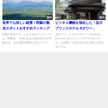
国内
国内
世界でも珍しい絶景！阿蘇の観
ビジネス機能を強化した「品川
光スポットおすすめランキング
プリンスホテル Nタワー」
阿蘇の観光スポットおすすめランキング1
品川プリンスホテル Nタワー photo by
位「阿蘇山」 photo by ja.wikipedia.org 阿
ikyu.com 品川プリンスホテル Nタワー
蘇山は、火山活動を間近に見ることが...
は、品川駅から徒歩2分の好立地に位置す
るホテル...