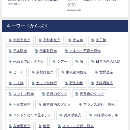
2020.01.31
2020
2020.01.28
キーワードから探す
大阪市観光
京都市観光
大自然
女子旅
日本観光
千葉県観光
六本木・西麻布観光
死ぬまでに行きたい
ツアー
海
日本国内の絶景
ビーチ
京都府観光
東京都内観光
世界遺産
一人旅
カップル旅行
野生動物
大阪府観光
ロンドン観光
銀座のグルメ
表参道のグルメ
千葉市観光
東京都内のグルメ
フランス旅行・観光
ロンドンの５つ星ホテル
兵庫県観光
沖縄県のホテル
表参道観光
絶景
スペイン旅行・観光