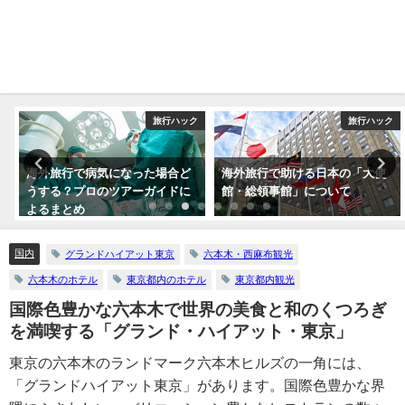
ク
旅行ハック
旅行ハック
海外旅行で病気になった場合ど
海外旅行で助ける日本の「大使
うする？プロのツアーガイドに
館・総領事館」について
よるまとめ
国内
グランドハイアット東京
六本木・西麻布観光
六本木のホテル
東京都内のホテル
東京都内観光
国際色豊かな六本木で世界の美食と和のくつろぎ
を満喫する「グランド・ハイアット・東京」
東京の六本木のランドマーク六本木ヒルズの一角には、
「グランドハイアット東京」があります。国際色豊かな界