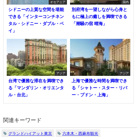
オセアニア
国内
シドニーの上質な空間を堪能
別府湾を一望しながら心身と
できる「インターコンチネン
もに極上の癒しを満喫できる
タル・シドニー・ダブル・ベ
「潮騒の宿 晴海」
イ」
アジア
アジア
台湾で優雅な滞在を満喫でき
上海で優雅な時間を満喫でき
る「マンダリン・オリエンタ
る「シャトー・スター・リバ
ル・台北」
ー・プドン・上海」
関連キーワード
グランドハイアット東京
六本木・西麻布観光