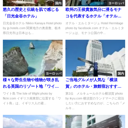
国内
ヨーロッパ
悠久の歴史と伝統を肌で感じる
欧州の王侯貴族気分に浸るモナ
「日光金谷ホテル」
コを代表するホテル「オテル・
エルミタージュ」
日光金谷ホテル Nikko Kanaya Hotel photo
オテル・エルミタージュ Hotel Hermitage
by jp.hotels.com 関東地方の奥座敷、栃木
photo by facebook.com オテル・エルミタ
県日光市は日本はも...
ージュは、モナコ公国の中...
ヨーロッパ
国内
様々な野生生物や植物が咲き乱
ご当地グルメが人気な「横須
れる英国のリゾート地「ワイト
賀」のホテル・旅館宿おすすめ
島」
ランキング
ワイト島 The Isle of Wight photo by
第1位 メルキュールホテル横須賀 photo
flickr.com イギリス南東部に位置する「ワ
by ikyu.com 横須賀のランドマークに宿泊
イト島」は、イギリス人の避...
したい方におすすめなのが、こちらの『メ
ルキ...