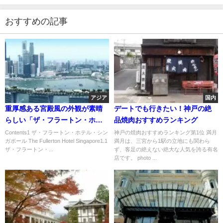
おすすめの記事
アジア
国内
重厚感ある宮殿風の外観が素晴
デートでも行きたい！神戸の絶
らしい「ザ・フラートン・ホテ
品焼肉おすすめランキング
ル・シンガポール」
Contents1 ザ・フラートン・ホテル・シン
神戸の焼肉おすすめランキング第1位 満月
ガポール The Fullerton Hotel Singapore1.1
満月は、三宮から1駅の立地にも関わら
ザ・フラートン・...
ず、客足の絶えない絶大な人気を誇る有名
店です。 photo ...