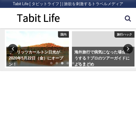
Tabit Life [ タビットライフ ] | 旅欲を刺激するトラベルメディア
ク
国内
旅行ハック
ザ・リッツカールトン日光が
海外旅行で病気になった場合ど
2020年5月22日（金）にオープ
うする？プロのツアーガイドに
ン！
よるまとめ