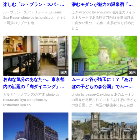
楽しむ「ル・ブラン・スパ・リ
潜むモダンが魅力の温泉宿「ふ
ゾート」
きや」
ル・ブラン・スパ・リゾート Le Blanc
ふきや photo by ikyu.com 湯河原のメイン
Spa Resort photo by jp.hotels.com メキシ
ストリートである県道75号線を奥湯河原
コ屈指のリゾート地、...
に向かい数分。 右側に山肌が迫り始めた
とこ...
国内
国内
お肉な気分のあなたへ。東京都
ムーミン谷が埼玉に！？「あけ
内の話題の「肉ダイニング」お
ぼの子どもの森公園」でムーミ
すすめ６選
ンの世界を満喫しよう♪
カルネヤサノマンズ/六本木 photo by
photo by bassey2.exblog.jp あのムーミン
restaurant.ikyu.com photo by
の世界が再現されている「あけぼの子ども
restaurant.ikyu.co...
の森公園」は、埼玉の飯能市にある自然...