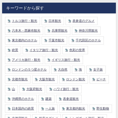
キーワードから探す
トルコ旅行・観光
日本観光
表参道のグルメ
六本木・西麻布観光
兵庫県観光
神奈川県観光
東京都内のホテル
千葉市観光
千代田区のホテル
絶景
イタリア旅行・観光
色彩の世界
アメリカ旅行・観光
イギリス旅行・観光
ロンドンの５つ星ホテル
大自然
海
女子旅
京都市観光
大阪市観光
ロンドン観光
ビーチ
山
大阪府観光
ハワイ旅行・観光
沖縄県のホテル
建築
表参道観光
日本国内の絶景
一人旅
東京都内観光
野生動物