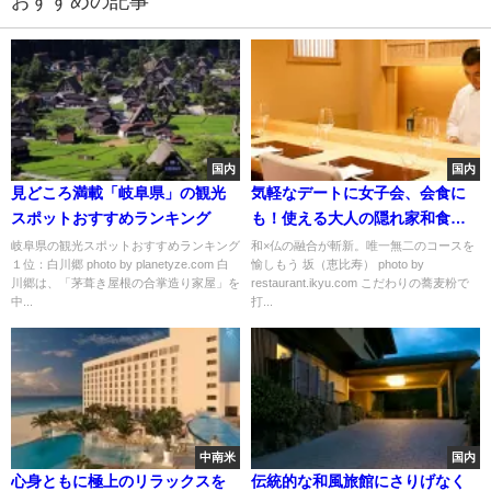
おすすめの記事
国内
国内
見どころ満載「岐阜県」の観光
気軽なデートに女子会、会食に
スポットおすすめランキング
も！使える大人の隠れ家和食店
５選
岐阜県の観光スポットおすすめランキング
和×仏の融合が斬新。唯一無二のコースを
１位：白川郷 photo by planetyze.com 白
愉しもう 坂（恵比寿） photo by
川郷は、「茅葺き屋根の合掌造り家屋」を
restaurant.ikyu.com こだわりの蕎麦粉で
中...
打...
中南米
国内
心身ともに極上のリラックスを
伝統的な和風旅館にさりげなく