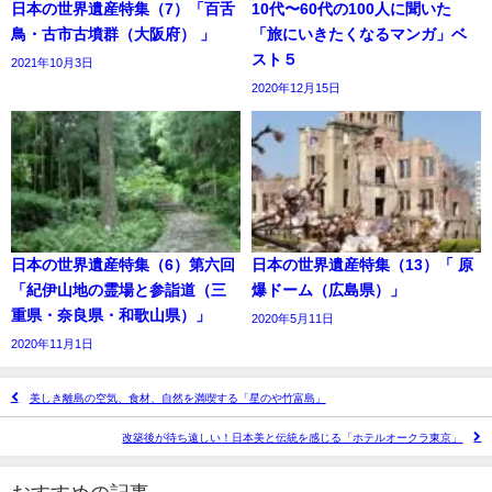
日本の世界遺産特集（7）「百舌
10代〜60代の100人に聞いた
鳥・古市古墳群（大阪府） 」
「旅にいきたくなるマンガ」ベ
スト５
2021年10月3日
2020年12月15日
日本の世界遺産特集（6）第六回
日本の世界遺産特集（13）「 原
「紀伊山地の霊場と参詣道（三
爆ドーム（広島県）」
重県・奈良県・和歌山県）」
2020年5月11日
2020年11月1日
美しき離島の空気、食材、自然を満喫する「星のや竹富島」
改築後が待ち遠しい！日本美と伝統を感じる「ホテルオークラ東京」