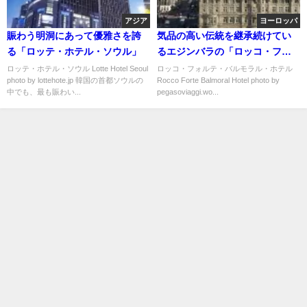
アジア
ヨーロッパ
賑わう明洞にあって優雅さを誇
気品の高い伝統を継承続けてい
る「ロッテ・ホテル・ソウル」
るエジンバラの「ロッコ・フォ
ルテ・バルモラル・ホテル」
ロッテ・ホテル・ソウル Lotte Hotel Seoul
ロッコ・フォルテ・バルモラル・ホテル
photo by lottehote.jp 韓国の首都ソウルの
Rocco Forte Balmoral Hotel photo by
中でも、最も賑わい...
pegasoviaggi.wo...