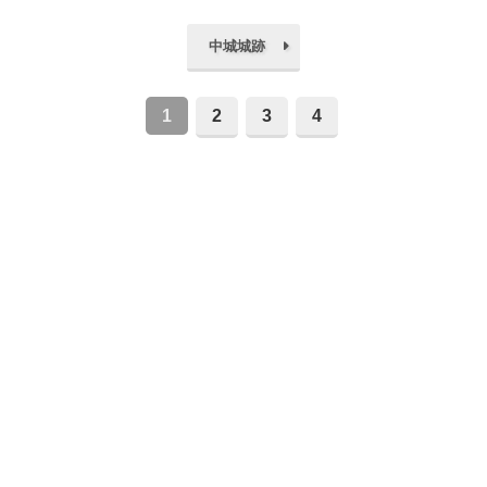
中城城跡
1
2
3
4