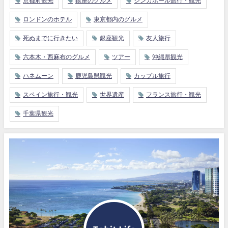
京都府観光
銀座のグルメ
シンガポール旅行・観光
ロンドンのホテル
東京都内のグルメ
死ぬまでに行きたい
銀座観光
友人旅行
六本木・西麻布のグルメ
ツアー
沖縄県観光
ハネムーン
鹿児島県観光
カップル旅行
スペイン旅行・観光
世界遺産
フランス旅行・観光
千葉県観光