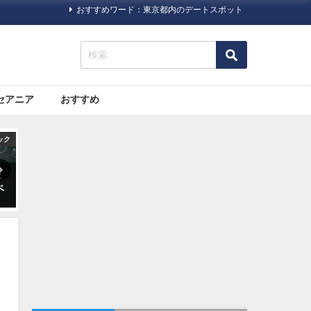
おすすめワード：東京都内のデートスポット
セアニア
おすすめ
ック
オセアニア
旅行ハック
海
大都市と自然。両方の魅力が
海外旅行で病気になった場合
詰まった「シドニー」の観光
どうする？プロのツアーガイ
スポットおすすめ７選
ドによるまとめ