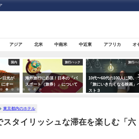
ア
アジア
北米
中南米
中近東
アフリカ
オ
旅行ハック
旅行ハック
旅行ハ
本の「パ
10代〜60代の100人に聞いた
いまさら人に聞きにくい！
について
「旅にいきたくなる映画」ベ
外旅行に必要な「ビザ（査
スト３
証）」について
東京都内のホテル
でスタイリッシュな滞在を楽しむ「六