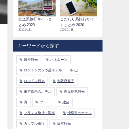
鉄道系旅行サイトま
こだわり系旅行サイ
とめ 2020
トまとめ 2020
2020.01.31
2020.01.28
キーワードから探す
銀座観光
ハネムーン
ロンドンの５つ星ホテル
山
ロンドン観光
大阪府観光
東京都内のホテル
鹿児島県観光
海
ツアー
建築
フランス旅行・観光
沖縄県のホテル
カップル旅行
日本観光