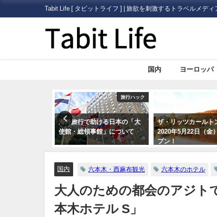
Tabit Life [ タビットライフ ] | 旅欲を刺激するトラベルメディ
国内
ヨーロッパ
旅行ハック
国内
ける日本の「大
ザ・リッツカールトン日光が
海外旅行に必須！日
館」について
2020年5月22日（金）にオー
スポート（旅券）」
プン！
国内
六本木・西麻布観光
六本木のホテル
大人のための都会のアジト
本木ホテル S」