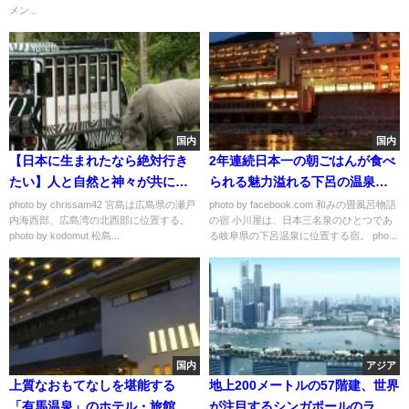
メン...
国内
国内
【日本に生まれたなら絶対行き
2年連続日本一の朝ごはんが食べ
たい】人と自然と神々が共に生
られる魅力溢れる下呂の温泉宿
きる神の島「宮島」
「和みの畳風呂物語の宿 小川
photo by chrissam42 宮島は広島県の瀬戸
photo by facebook.com 和みの畳風呂物語
内海西部、広島湾の北西部に位置する。
の宿 小川屋は、日本三名泉のひとつであ
屋」
photo by kodomut 松島...
る岐阜県の下呂温泉に位置する宿。 pho...
国内
アジア
上質なおもてなしを堪能する
地上200メートルの57階建、世界
「有馬温泉」のホテル・旅館宿
が注目するシンガポールのラン