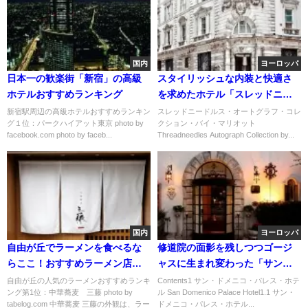
国内
ヨーロッパ
日本一の歓楽街「新宿」の高級
スタイリッシュな内装と快適さ
ホテルおすすめランキング
を求めたホテル「スレッドニー
ドルス・オートグラフ・コレク
新宿駅周辺の高級ホテルおすすめランキン
スレッドニードルス・オートグラフ・コレ
グ１位：パークハイアット東京 photo by
クション・バイ・マリオット
ション・バイ・マリオット」
facebook.com photo by faceb...
Threadneedles Autograph Collection by...
国内
ヨーロッパ
自由が丘でラーメンを食べるな
修道院の面影を残しつつゴージ
らここ！おすすめラーメン店ラ
ャスに生まれ変わった「サン・
ンキングTOP5
ドメニコ・パレス・ホテル」
自由が丘の人気のラーメンおすすめランキ
Contents1 サン・ドメニコ・パレス・ホテ
ング第1位：中華蕎麦 三藤 photo by
ル San Domenico Palace Hotel1.1 サン・
tabelog.com 中華蕎麦 三藤の外観は、ラー
ドメニコ・パレス・ホテル...