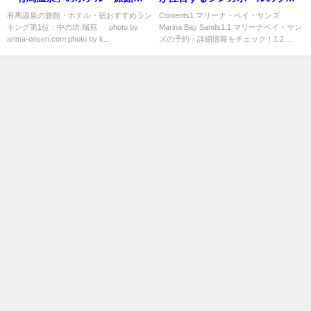
おすすめランキング
ドマーク「マリーナ・ベイ・サ
有馬温泉の旅館・ホテル・宿おすすめラン
Contents1 マリーナ・ベイ・サンズ
キング第1位：中の坊 瑞苑 photo by
Marina Bay Sands1.1 マリーナベイ・サン
ンズ」
arima-onsen.com photo by k...
ズの予約・詳細情報をチェック！1.2 ...