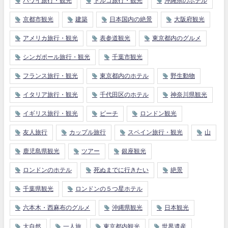
ハワイ旅行・観光
トルコ旅行・観光
沖縄県のホテル
京都市観光
建築
日本国内の絶景
大阪府観光
アメリカ旅行・観光
表参道観光
東京都内のグルメ
シンガポール旅行・観光
千葉市観光
フランス旅行・観光
東京都内のホテル
野生動物
イタリア旅行・観光
千代田区のホテル
神奈川県観光
イギリス旅行・観光
ビーチ
ロンドン観光
友人旅行
カップル旅行
スペイン旅行・観光
山
鹿児島県観光
ツアー
銀座観光
ロンドンのホテル
死ぬまでに行きたい
絶景
千葉県観光
ロンドンの５つ星ホテル
六本木・西麻布のグルメ
沖縄県観光
日本観光
大自然
一人旅
東京都内観光
世界遺産