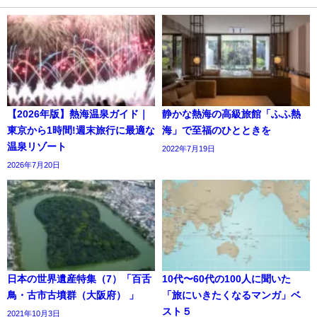
【2026年版】熱海温泉ガイド｜
静かな熱海の高級旅館「ふふ熱
東京から1時間!週末旅行に最適な
海」で至福のひとときを
温泉リゾート
2022年7月19日
2026年7月20日
日本の世界遺産特集（7）「百舌
10代〜60代の100人に聞いた
鳥・古市古墳群（大阪府） 」
「旅にいきたくなるマンガ」ベ
スト５
2021年10月3日