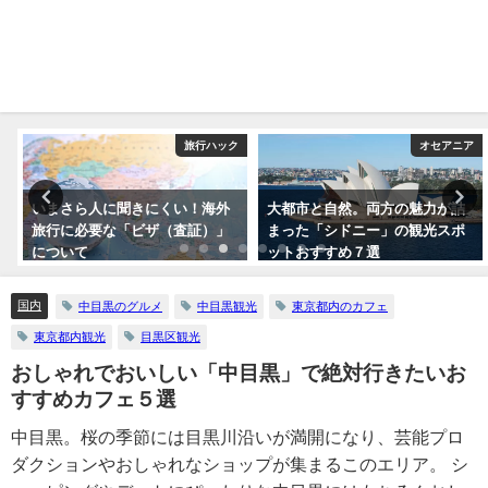
ク
旅行ハック
オセアニア
いまさら人に聞きにくい！海外
大都市と自然。両方の魅力が詰
旅行に必要な「ビザ（査証）」
まった「シドニー」の観光スポ
について
ットおすすめ７選
国内
中目黒のグルメ
中目黒観光
東京都内のカフェ
東京都内観光
目黒区観光
おしゃれでおいしい「中目黒」で絶対行きたいお
すすめカフェ５選
中目黒。桜の季節には目黒川沿いが満開になり、芸能プロ
ダクションやおしゃれなショップが集まるこのエリア。 シ