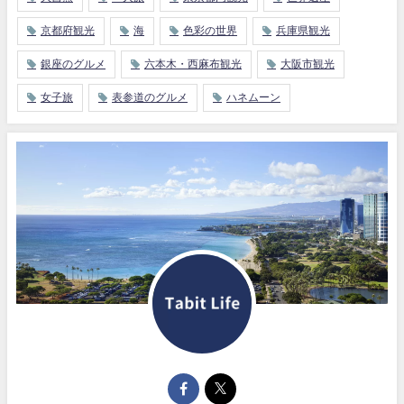
京都府観光
海
色彩の世界
兵庫県観光
銀座のグルメ
六本木・西麻布観光
大阪市観光
女子旅
表参道のグルメ
ハネムーン