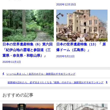
2020年12月15日
日本の世界遺産特集（6）第六回
日本の世界遺産特集（13）「 原
「紀伊山地の霊場と参詣道（三
爆ドーム（広島県）」
重県・奈良県・和歌山県）」
2020年5月11日
2020年11月1日
いっぺん来まっし！金沢のホテル・旅館宿おすすめランキング
姫路城を訪れたら、必ず泊まりたくなる『姫路』のホテル・旅館宿おすすめランキング
おすすめの記事