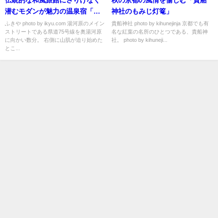
伝統的な和風旅館にさりげなく
秋の京都の風情を愉しむ「貴船
潜むモダンが魅力の温泉宿「ふ
神社のもみじ灯篭」
きや」
ふきや photo by ikyu.com 湯河原のメイン
貴船神社 photo by kihunejinja 京都でも有
ストリートである県道75号線を奥湯河原
名な紅葉の名所のひとつである、貴船神
に向かい数分。 右側に山肌が迫り始めた
社。 photo by kihuneji...
とこ...