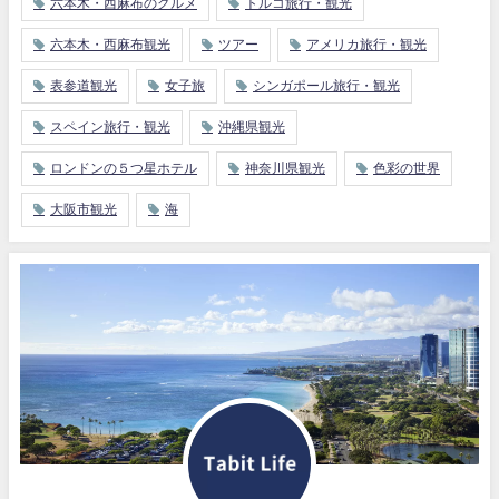
六本木・西麻布のグルメ
トルコ旅行・観光
六本木・西麻布観光
ツアー
アメリカ旅行・観光
表参道観光
女子旅
シンガポール旅行・観光
スペイン旅行・観光
沖縄県観光
ロンドンの５つ星ホテル
神奈川県観光
色彩の世界
大阪市観光
海