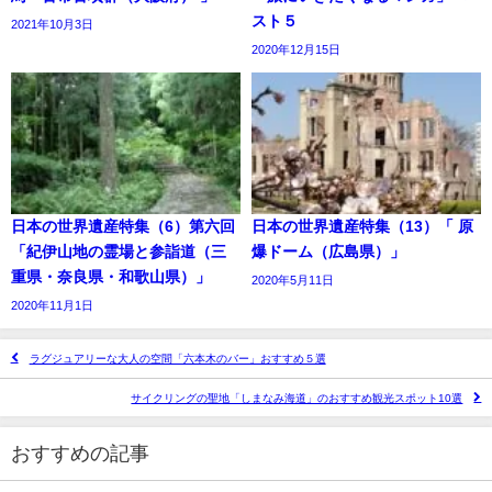
スト５
2021年10月3日
2020年12月15日
日本の世界遺産特集（6）第六回
日本の世界遺産特集（13）「 原
「紀伊山地の霊場と参詣道（三
爆ドーム（広島県）」
重県・奈良県・和歌山県）」
2020年5月11日
2020年11月1日
ラグジュアリーな大人の空間「六本木のバー」おすすめ５選
サイクリングの聖地「しまなみ海道」のおすすめ観光スポット10選
おすすめの記事