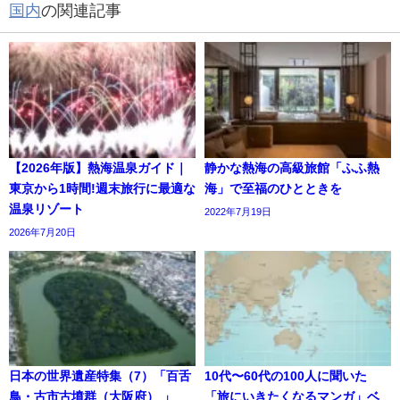
国内
の関連記事
【2026年版】熱海温泉ガイド｜
静かな熱海の高級旅館「ふふ熱
東京から1時間!週末旅行に最適な
海」で至福のひとときを
温泉リゾート
2022年7月19日
2026年7月20日
日本の世界遺産特集（7）「百舌
10代〜60代の100人に聞いた
鳥・古市古墳群（大阪府） 」
「旅にいきたくなるマンガ」ベ