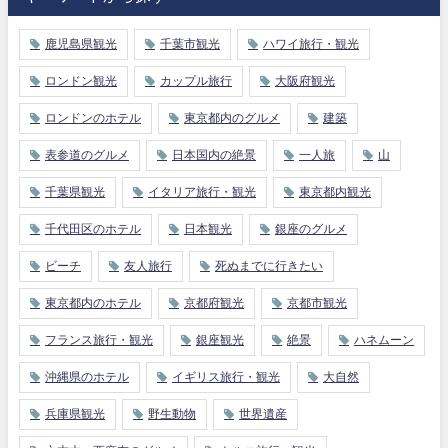
鹿児島県観光
千葉市観光
ハワイ旅行・観光
ロンドン観光
カップル旅行
大阪府観光
ロンドンのホテル
東京都内のグルメ
建築
表参道のグルメ
日本国内の絶景
一人旅
山
千葉県観光
イタリア旅行・観光
東京都内観光
千代田区のホテル
日本観光
銀座のグルメ
ビーチ
友人旅行
死ぬまでに行きたい
東京都内のホテル
京都府観光
京都市観光
フランス旅行・観光
銀座観光
絶景
ハネムーン
沖縄県のホテル
イギリス旅行・観光
大自然
兵庫県観光
野生動物
世界遺産