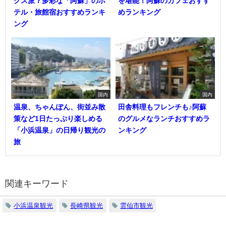
クス派？多彩な「阿蘇」のホ
を堪能！阿蘇のカフェおすす
テル・旅館宿おすすめランキ
めランキング
ング
国内
国内
温泉、ちゃんぽん、街並み散
田舎料理もフレンチも♪阿蘇
策など1日たっぷり楽しめる
のグルメなランチおすすめラ
「小浜温泉」の日帰り観光の
ンキング
旅
関連キーワード
小浜温泉観光
長崎県観光
雲仙市観光