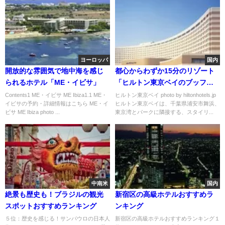
ヨーロッパ
国内
開放的な雰囲気で地中海を感じ
都心からわずか15分のリゾート
られるホテル「ME・イビサ」
「ヒルトン東京ベイのブッフ
ェ」おすすめ３選
Contents1 ME・イビサ ME Ibiza1.1 ME・
ヒルトン東京ベイ photo by hiltonhotels.jp
イビサの予約・詳細情報はこちら ME・イ
ヒルトン東京ベイは、千葉県浦安市舞浜、
ビサ ME Ibiza photo ...
東京湾とパークに隣接する、スタイリ...
中南米
国内
絶景も歴史も！ブラジルの観光
新宿区の高級ホテルおすすめラ
スポットおすすめランキング
ンキング
５位：歴史を感じる！サンパウロの日本人
新宿区の高級ホテルおすすめランキング１