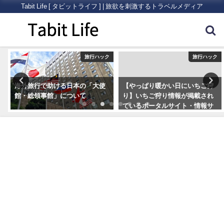
Tabit Life [ タビットライフ ] | 旅欲を刺激するトラベルメディア
ク
旅行ハック
旅行ハック
海外旅行で助ける日本の「大使
【やっぱり暖かい日にいちご狩
館・総領事館」について
り】いちご狩り情報が掲載され
ているポータルサイト・情報サ
イトまとめ5つ