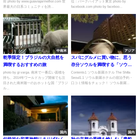
街 photo by www.guiaviajarmelhor.com 世
位：パークハイアット東京 photo by
界最大の日系コミュニティを誇...
facebook.com photo by faceboo...
中南米
アジア
乾季限定！ブラジルの大自然を
スパにグルメに買い物に、思う
満喫するおすすめの旅
存分ソウルを満喫する「ソウル
新羅ホテル」
photo by gi varga. 南米で一番広い面積を
Contents1 ソウル新羅ホテル The Shilla
持ち、2014年ワールドカップ開催でも注
Seoul1.1 ソウル新羅ホテルの宿泊予約・
目された南米随一のおホットな国「ブラジ
口コミ情報をチェック！ ソウル新羅...
ル...
国内
国内