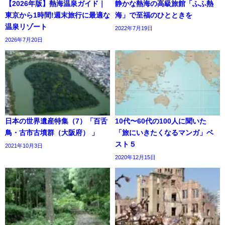
【2026年版】熱海温泉ガイド｜
静かな熱海の高級旅館「ふふ熱
東京から1時間!週末旅行に最適な
海」で至福のひとときを
温泉リゾート
2022年7月19日
2026年7月20日
日本の世界遺産特集（7）「百舌
10代〜60代の100人に聞いた
鳥・古市古墳群（大阪府） 」
「旅にいきたくなるマンガ」ベ
スト５
2021年10月3日
2020年12月15日