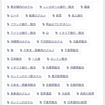
東京都内のホテル
シンガポール旅行・観光
建築
ビーチ
銀座のグルメ
絶景
友人旅行
フランス旅行・観光
死ぬまでに行きたい
アメリカ旅行・観光
山
イタリア旅行・観光
沖縄県のホテル
千代田区のホテル
大阪府観光
海
六本木・西麻布のグルメ
千葉県観光
日本観光
一人旅
ロンドン観光
イギリス旅行・観光
兵庫県観光
沖縄県観光
ロンドンの５つ星ホテル
鹿児島県観光
六本木・西麻布観光
京都府観光
京都市観光
表参道のグルメ
世界遺産
大自然
色彩の世界
ロンドンのホテル
千葉市観光
日本国内の絶景