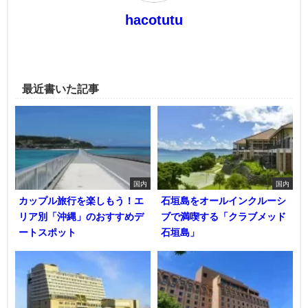
hacotutu
最近書いた記事
国内
国内
カップル旅行を楽しもう！エ
石垣島をオールインクルーシ
リア別「沖縄」のおすすめデ
ブで満喫する「クラブメッド
ートスポット
石垣島」