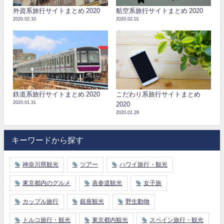
外資系旅行サイトまとめ 2020
航空系旅行サイトまとめ 2020
2020.02.10
2020.02.01
鉄道系旅行サイトまとめ 2020
こだわり系旅行サイトまとめ
2020.01.31
2020
2020.01.28
キーワードから探す
神奈川県観光
ツアー
ハワイ旅行・観光
東京都内のグルメ
表参道観光
女子旅
カップル旅行
銀座観光
野生動物
トルコ旅行・観光
東京都内観光
スペイン旅行・観光