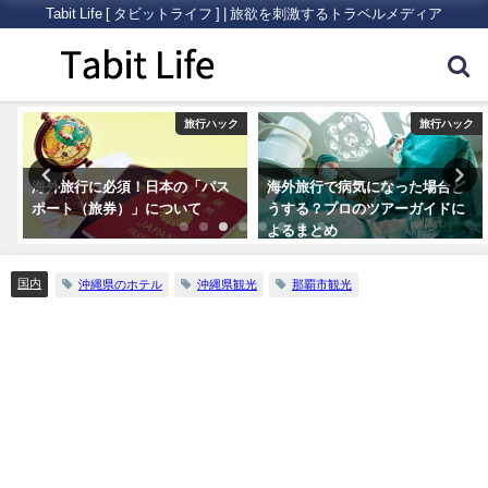
Tabit Life [ タビットライフ ] | 旅欲を刺激するトラベルメディア
ク
旅行ハック
旅行ハック
海外旅行に必須！日本の「パス
海外旅行で病気になった場合ど
ポート（旅券）」について
うする？プロのツアーガイドに
よるまとめ
国内
沖縄県のホテル
沖縄県観光
那覇市観光