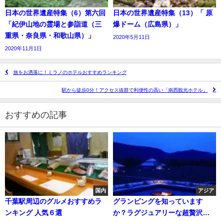
日本の世界遺産特集（6）第六回
日本の世界遺産特集（13）「 原
「紀伊山地の霊場と参詣道（三
爆ドーム（広島県）」
重県・奈良県・和歌山県）」
2020年5月11日
2020年11月1日
旅をお洒落に！ミラノのホテルおすすめランキング
駅から徒歩0分！アクセス抜群で利便性の高い「南西観光ホテル」
おすすめの記事
国内
アジア
千葉駅周辺のグルメおすすめラ
グランピングを知っています
ンキング 人気６選
か？ラグジュアリーな超贅沢キ