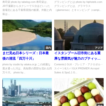
ャンプを体験しよう
寿司栄 photo by tabelog.com 寿司栄は、
グランピングとは photo by hiphotels.com
JR千葉駅からタクシーで５分ほどいった
グランピングとは、グラマラス
道場北にある千葉県屈指の鮨屋。外観と内
（glamorous）とキャンピング（campi...
装は...
国内
アジア
まだ見ぬ日本シリーズ：日本最
イスタンブール旧市街にある重
後の清流「四万十川」
厚な雰囲気が魅力のブティッ
ク・ホテル「GLK・プレミア・
photo by studio by attaka.or.jp この綺麗な
Contents1 GLK・プレミア・アクロポル・
透き通った川は、高知県の西部を流れる四
スイーツ&スパ GLK PREMIER Acropol
アクロポル・スイーツ & スパ」
万十川。 photo by...
Suites & Spa1.1 G...