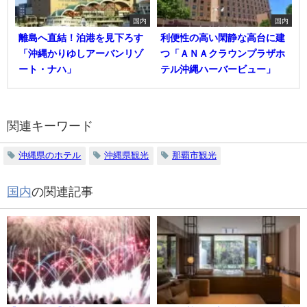
国内
国内
離島へ直結！泊港を見下ろす
利便性の高い閑静な高台に建
「沖縄かりゆしアーバンリゾ
つ「ＡＮＡクラウンプラザホ
ート・ナハ」
テル沖縄ハーバービュー」
関連キーワード
沖縄県のホテル
沖縄県観光
那覇市観光
国内
の関連記事