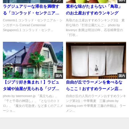
アジア
国内
ラグジュアリーな滞在を満喫す
素朴な味がたまらない「鳥取」
る「コンラッド・センテニア
のお土産おすすめランキング
ル・シンガポール」
Contents1 コンラッド・センテニアル・シ
鳥取のお土産おすすめランキング1位 素
ンガポール Conrad Centennial
朴な味の「打吹公園だんご」 photo by
Singapore1.1 コンラッド・センテ...
ilovenyc 創業は明治13年、石谷精華堂の
「打吹...
国内
国内
【ジブリ好き集まれ！】ラピュ
自由が丘でラーメンを食べるな
タ城や油屋が見られる「ジブリ
らここ！おすすめラーメン店ラ
の立体建造物展」が都内で開催
ンキングTOP5
photo by tatemonoen.jp 『風立ちぬ』、
自由が丘の人気のラーメンおすすめランキ
『千と千尋の神隠し』、『となりのトト
ング第1位：中華蕎麦 三藤 photo by
中
ロ』、『魔女の宅急便』など多くのアニメ
tabelog.com 中華蕎麦 三藤の外観は、ラー
ーショ...
メン...