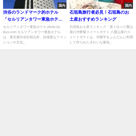
国内
国内
渋谷のランドマーク的ホテル
石垣島旅行者必見！石垣島のお
「セルリアンタワー東急ホテ
土産おすすめランキング
ル」のレストランおすすめ３選
セルリアンタワー東急ホテル photo by
石垣島お土産ランキング・第１位☆八重山
ikyu.com セルリアンタワー東急ホテル
屋の沖夢紫スイートポテト 八重山屋のス
は、東京都渋谷区桜丘町、好感度なファッ
イートポテトは、沖紫芋をふんだんに利用
ションや文化...
して作られたきれいな紫色...