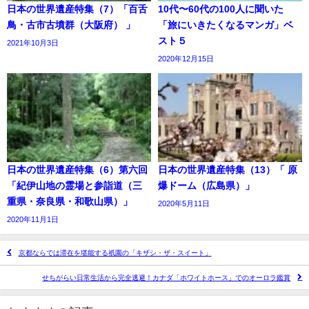
日本の世界遺産特集（7）「百舌
10代〜60代の100人に聞いた
鳥・古市古墳群（大阪府） 」
「旅にいきたくなるマンガ」ベ
スト５
2021年10月3日
2020年12月15日
日本の世界遺産特集（6）第六回
日本の世界遺産特集（13）「 原
「紀伊山地の霊場と参詣道（三
爆ドーム（広島県）」
重県・奈良県・和歌山県）」
2020年5月11日
2020年11月1日
京都ならでは滞在を堪能する祇園の「キザシ・ザ・スイート」
せちがらい日常生活から完全逃避！カナダ「ホワイトホース」でのオーロラ鑑賞