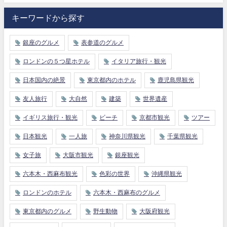
キーワードから探す
銀座のグルメ
表参道のグルメ
ロンドンの５つ星ホテル
イタリア旅行・観光
日本国内の絶景
東京都内のホテル
鹿児島県観光
友人旅行
大自然
建築
世界遺産
イギリス旅行・観光
ビーチ
京都市観光
ツアー
日本観光
一人旅
神奈川県観光
千葉県観光
女子旅
大阪市観光
銀座観光
六本木・西麻布観光
色彩の世界
沖縄県観光
ロンドンのホテル
六本木・西麻布のグルメ
東京都内のグルメ
野生動物
大阪府観光