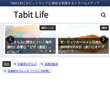
Tabit Life [ タビットライフ ] | 旅欲を刺激するトラベルメディア
ク
旅行ハック
国内
いまさら人に聞きにくい！海外
ザ・リッツカールトン日光が
旅行に必要な「ビザ（査証）」
2020年5月22日（金）にオープ
について
ン！
国内
京都市のグルメ
京都市観光
京都府のフレンチ（フランス料理）