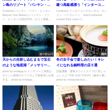
ン島のリゾート「バンヤン・ツ
建つ高級感漂う「インターコン
リー・ビンタン」
チネンタル・ロンドン・パーク
Contents1 バンヤン・ツリー・ビンタン
Contents1 インターコンチネンタル・ロン
Banyan Tree Bintan1.1 バンヤン・ツリ
ドン・パークレーン InterContinental
レーン」
ー・ビンタンの宿泊予約・口コミ情報...
London Park Lane1.1...
ヨーロッパ
国内
天からの光射し込むまるで宝石
冬の女子会で楽しみたい！キレ
のような地底湖「メッサリーニ
イになれる鍋料理の店５選
洞窟」
photo by brodaga.ru メッサリーニ洞窟は
話題沸騰 濃厚ホワイトスープの“貝しゃ
ギリシャ西部のケファロニア島東岸に位置
ぶしゃぶ” THE XUN TOKYO（麻布十番）
する。 photo by brodaga...
photo by restaurant.ikyu....