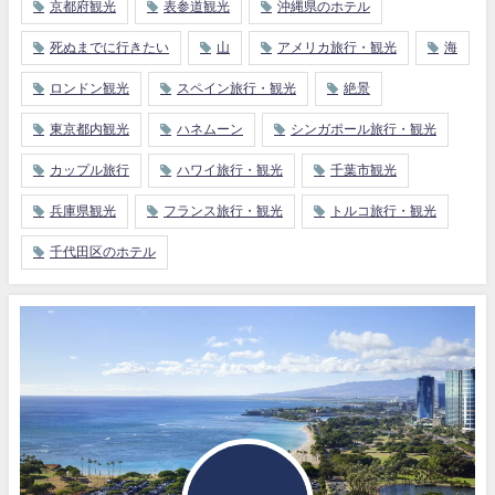
京都府観光
表参道観光
沖縄県のホテル
死ぬまでに行きたい
山
アメリカ旅行・観光
海
ロンドン観光
スペイン旅行・観光
絶景
東京都内観光
ハネムーン
シンガポール旅行・観光
カップル旅行
ハワイ旅行・観光
千葉市観光
兵庫県観光
フランス旅行・観光
トルコ旅行・観光
千代田区のホテル