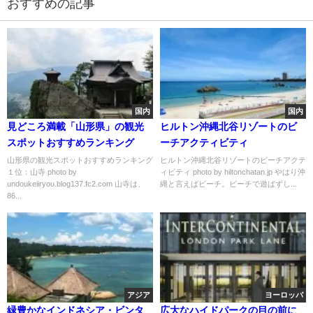
おすすめの記事
国内
国内
見どころ満載「山形県」の観光
ヒルトン沖縄北谷リゾートのビ
スポットおすすめランキング
ーチアクティビティ
山形県の観光スポットおすすめランキング
ヒルトン沖縄北谷リゾートのビーチアクテ
１位：山寺 photo by
ィビティ photo by hiltonchatan.jp やはり沖
undoukeiiryou.blog137.fc2.com 山寺は、
縄と言えばビーチ。ビーチで遊ばずし...
86...
アジア
ヨーロッパ
緑豊かなインドネシア・ビンタ
広大なハイドパークの目の前に