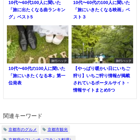
10代〜60代100人に聞いた
10代〜60代の100人に聞いた
「旅に出たくなる曲ランキン
「旅にいきたくなる映画」ベ
グ」ベスト5
スト３
旅行ハック
旅行ハック
10代〜60代の100人に聞いた
【やっぱり暖かい日にいちご
「旅にいきたくなる本」第一
狩り】いちご狩り情報が掲載
位発表
されているポータルサイト・
情報サイトまとめ5つ
関連キーワード
京都市のグルメ
京都市観光
京都府のフレンチ（フランス料理）