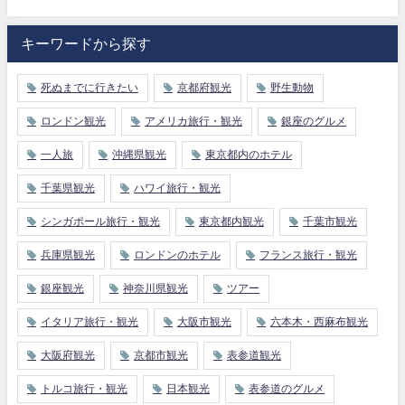
キーワードから探す
死ぬまでに行きたい
京都府観光
野生動物
ロンドン観光
アメリカ旅行・観光
銀座のグルメ
一人旅
沖縄県観光
東京都内のホテル
千葉県観光
ハワイ旅行・観光
シンガポール旅行・観光
東京都内観光
千葉市観光
兵庫県観光
ロンドンのホテル
フランス旅行・観光
銀座観光
神奈川県観光
ツアー
イタリア旅行・観光
大阪市観光
六本木・西麻布観光
大阪府観光
京都市観光
表参道観光
トルコ旅行・観光
日本観光
表参道のグルメ