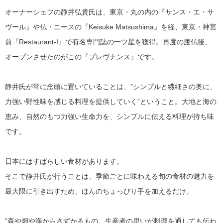
オーナーシェフの静井弘貴氏は、東京・丸の内の『サンス・エ・サ
ヴール』や仏・ニースの『Keisuke Matsushima』を経、東京・神宮
前『Restaurant-I』で有名専門誌の一ツ星を獲得。再度の渡仏後、
オープンさせたのがこの『プレヴナンス』です。
静井氏が常に念頭に置いていることは、”シンプルと繊細さの奥に、
力強い野性味を感じる料理を提供していく”ということ。大地と海の
恵み、自然のもつ力強い生命力を、シンプルに伝える料理が持ち味
です。
日本にはすばらしい食材があります。
そこで静井氏が行うことは、季節ごとに味わえる旬の食材の魅力を
最大限に引き出すため、ほんのちょっぴり手を加えるだけ。
”森や畑や海からさずかるもの。生産者の思いが料理を通しても伝わ