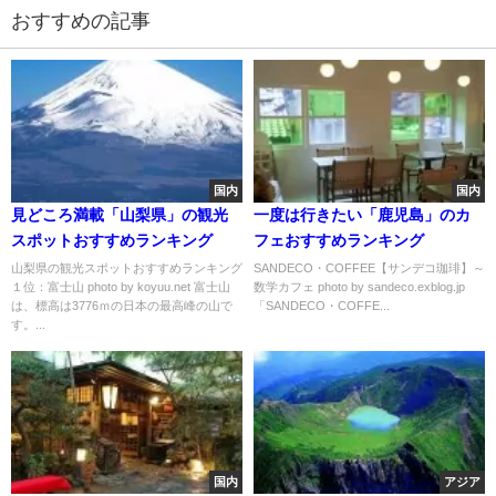
おすすめの記事
国内
国内
見どころ満載「山梨県」の観光
一度は行きたい「鹿児島」のカ
スポットおすすめランキング
フェおすすめランキング
山梨県の観光スポットおすすめランキング
SANDECO・COFFEE【サンデコ珈琲】～
１位：富士山 photo by koyuu.net 富士山
数学カフェ photo by sandeco.exblog.jp
は、標高は3776ｍの日本の最高峰の山で
「SANDECO・COFFE...
す。...
国内
アジア