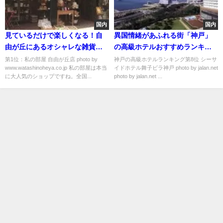
国内
国内
見ているだけで楽しくなる！自
異国情緒があふれる街「神戸」
由が丘にあるオシャレな雑貨シ
の高級ホテルおすすめランキン
ョップのおすすめランキング
グ
第1位：私の部屋 自由が丘店 photo by
神戸の高級ホテルランキング第8位 シーサ
www.watashinoheya.co.jp 私の部屋は本当
イドホテル舞子ビラ神戸 photo by jalan.net
に大人気のショップですね。全国...
photo by jalan.net ...