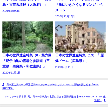
鳥・古市古墳群（大阪府） 」
「旅にいきたくなるマンガ」ベ
スト５
2021年10月3日
2020年12月15日
日本の世界遺産特集（6）第六回
日本の世界遺産特集（13）「 原
「紀伊山地の霊場と参詣道（三
爆ドーム（広島県）」
重県・奈良県・和歌山県）」
2020年5月11日
2020年11月1日
日本三名泉の一つ草津温泉のヘルシーリゾートでリフレッシュ体験を楽しめる「Hotel
KURBIO」
アバリゾート日本第1号。日本の伝統美を世界に伝える国際派旅館【ABBA RESORTS IZU–坐
漁荘】