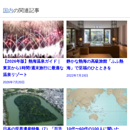
国内
の関連記事
【2026年版】熱海温泉ガイド｜
静かな熱海の高級旅館「ふふ熱
東京から1時間!週末旅行に最適な
海」で至福のひとときを
温泉リゾート
2022年7月19日
2026年7月20日
日本の世界遺産特集（7）「百舌
10代〜60代の100人に聞いた