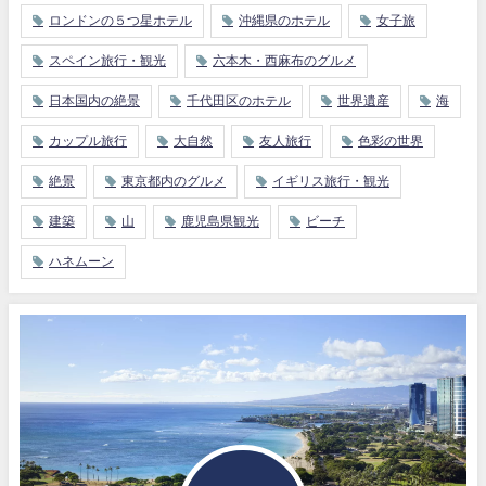
ロンドンの５つ星ホテル
沖縄県のホテル
女子旅
スペイン旅行・観光
六本木・西麻布のグルメ
日本国内の絶景
千代田区のホテル
世界遺産
海
カップル旅行
大自然
友人旅行
色彩の世界
絶景
東京都内のグルメ
イギリス旅行・観光
建築
山
鹿児島県観光
ビーチ
ハネムーン