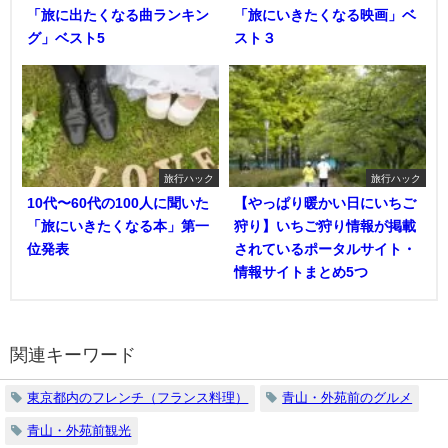
「旅に出たくなる曲ランキン
「旅にいきたくなる映画」ベ
グ」ベスト5
スト３
旅行ハック
旅行ハック
10代〜60代の100人に聞いた
【やっぱり暖かい日にいちご
「旅にいきたくなる本」第一
狩り】いちご狩り情報が掲載
位発表
されているポータルサイト・
情報サイトまとめ5つ
関連キーワード
東京都内のフレンチ（フランス料理）
青山・外苑前のグルメ
青山・外苑前観光