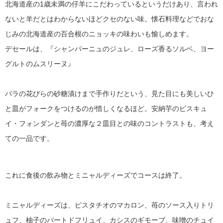
北海道産の1歳未満の仔羊にこだわっているというだけあり、言われ
ないと羊だとはわからないほどクセのない味。懐石料理などでおな
じみの北海道産の百合根のニョッキの味わいも愉しめます。
デセールは、『シャンパーニュのジュレ、ローズ香るソルベ、ヨー
グルトのムスリーヌ』
バラの花びらの砂糖漬けまで手作りだという、見た目にも美しいひ
と皿がフォークをつけるのが惜しくなるほど。安納芋のビスキュ
イ・フォンダンと苺の濃厚な２皿目との味のコントラストも、考え
ての一品です。
これに食後の飲み物とミニャルディーズでコースは終了。
ミニャルディーズは、ピスタチオのマカロン、苺のソース入りトリ
ュフ、柚子のパートドフリュイ、カシスのギモーブ、味噌のチュイ