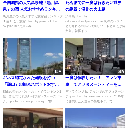
全国屈指の人気温泉地「黒川温
死ぬまでに一度は行きたい世界
泉」の宿 人気おすすめランキン
の絶景：済州の火山島
グ
黒川温泉の人気おすすめ旅館宿ランキング
済州島 photo by
１位:いこい旅館 photo by jalan.net photo
cdn.superbwallpapers.com 東洋のハワイ
by jalan.net 黒川温泉...
と称される韓国の代表リゾートと言えば済
州島。韓国ドラ...
国内
国内
ギネス認定された施設を持つ
一度は体験したい！「アマン東
「郡山」の観光スポットおすす
京」でアフタヌーンティーを楽
めランキング
しもう
郡山の観光スポットおすすめランキング1
ザ・ラウンジ by アマンでのアフタヌーン
位「郡山市ふれあい科学館・スペースパー
ティー photo by amanresorts.com 2015年
ク」 photo by ja.wikipedia.org JR郡...
に開業した大注目の新規ホテルで...