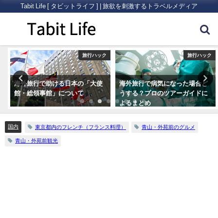
Tabit Life [ タビットライフ ] | 旅欲を刺激するトラベルメディア
ク
旅行ハック
旅行ハック
海外旅行で助ける日本の「大使
海外旅行で病気になった場合ど
館・総領事館」について
うする？プロのツアーガイドに
よるまとめ
国内
東京都内のフレンチ（フランス料理）
青山・外苑前のグルメ
青山・外苑前観光