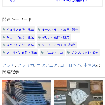
つり」
ョン2016」が開催中♪
関連キーワード
イタリア旅行・観光
オーストラリア旅行・観光
キューバ旅行・観光
ギリシャ旅行・観光
スペイン旅行・観光
タークス＆カイコス諸島
フィリピン旅行・観光
プエルトリコ
ブラジル旅行・観光
アジア
,
アフリカ
,
オセアニア
,
ヨーロッパ
,
中南米
の
関連記事