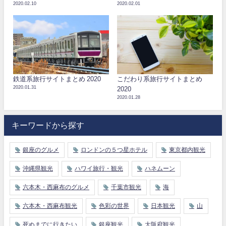
2020.02.10
2020.02.01
鉄道系旅行サイトまとめ 2020
こだわり系旅行サイトまとめ
2020.01.31
2020
2020.01.28
キーワードから探す
銀座のグルメ
ロンドンの５つ星ホテル
東京都内観光
沖縄県観光
ハワイ旅行・観光
ハネムーン
六本木・西麻布のグルメ
千葉市観光
海
六本木・西麻布観光
色彩の世界
日本観光
山
死ぬまでに行きたい
銀座観光
大阪府観光