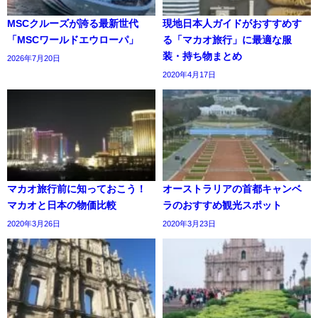
MSCクルーズが誇る最新世代
現地日本人ガイドがおすすめす
「MSCワールドエウローパ」
る「マカオ旅行」に最適な服
装・持ち物まとめ
2026年7月20日
2020年4月17日
マカオ旅行前に知っておこう！
オーストラリアの首都キャンベ
マカオと日本の物価比較
ラのおすすめ観光スポット
2020年3月26日
2020年3月23日