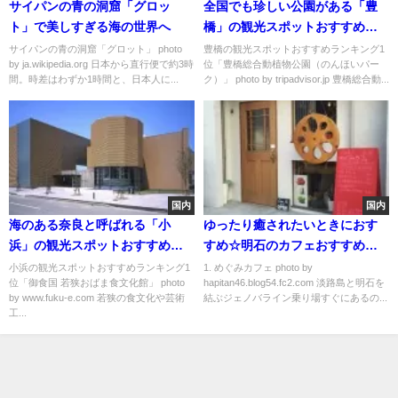
サイパンの青の洞窟「グロッ
全国でも珍しい公園がある「豊
ト」で美しすぎる海の世界へ
橋」の観光スポットおすすめラ
ンキング
サイパンの青の洞窟「グロット」 photo
豊橋の観光スポットおすすめランキング1
by ja.wikipedia.org 日本から直行便で約3時
位「豊橋総合動植物公園（のんほいパー
間。時差はわずか1時間と、日本人に...
ク）」 photo by tripadvisor.jp 豊橋総合動...
国内
国内
海のある奈良と呼ばれる「小
ゆったり癒されたいときにおす
浜」の観光スポットおすすめラ
すめ☆明石のカフェおすすめラ
ンキング
ンキング
小浜の観光スポットおすすめランキング1
1. めぐみカフェ photo by
位「御食国 若狭おばま食文化館」 photo
hapitan46.blog54.fc2.com 淡路島と明石を
by www.fuku-e.com 若狭の食文化や芸術
結ぶジェノバライン乗り場すぐにあるの...
工...