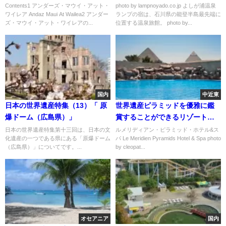
イアンライフを満喫しよう
宿」
Contents1 アンダーズ・マウイ・アット・
photo by lampnoyado.co.jp よしが浦温泉
ワイレア Andaz Maui At Wailea2 アンダー
ランプの宿は、石川県の能登半島最先端に
ズ・マウイ・アット・ワイレアの...
位置する温泉旅館。 photo by...
国内
中近東
日本の世界遺産特集（13）「 原
世界遺産ピラミッドを優雅に鑑
爆ドーム（広島県）」
賞することができるリゾート
「ルメリディアン・ピラミッ
日本の世界遺産特集第十三回は、日本の文
ルメリディアン・ピラミッド・ホテル&ス
化遺産の一つである県にある「原爆ドーム
パ Le Meridien Pyramids Hotel & Spa photo
ド・ホテル&スパ」
（広島県）」についてです。...
by cleopat...
オセアニア
国内