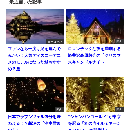
最近書いた記事
ヨーロッパ
国内
ファンなら一度は足を運んで
ロマンチックな夜を満喫する
みたい！人気ディズニーアニ
軽井沢高原教会の「クリスマ
メのモデルになった城おすす
スキャンドルナイト」
め３選
国内
国内
日本でラプンツェル気分を味
"シャンパンゴールド"が東京
わえる！？新潟の「津南雪ま
を彩る「丸の内イルミネーシ