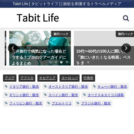
Tabit Life [ タビットライフ ] | 旅欲を刺激するトラベルメディア
ク
旅行ハック
旅行ハック
海外旅行で病気になった場合ど
10代〜60代の100人に聞いた
うする？プロのツアーガイドに
「旅にいきたくなる映画」ベス
よるまとめ
ト３
アジア
アフリカ
オセアニア
ヨーロッパ
中南米
イタリア旅行・観光
オーストラリア旅行・観光
キューバ旅行・観光
ギリシャ旅行・観光
スペイン旅行・観光
タークス＆カイコス諸島
フィリピン旅行・観光
プエルトリコ
ブラジル旅行・観光