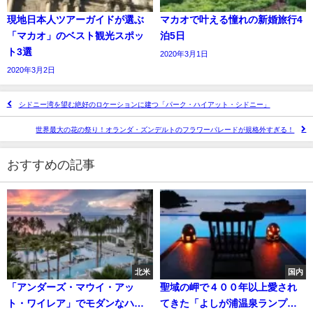
現地日本人ツアーガイドが選ぶ
マカオで叶える憧れの新婚旅行4
「マカオ」のベスト観光スポッ
泊5日
ト3選
2020年3月1日
2020年3月2日
シドニー湾を望む絶好のロケーションに建つ「パーク・ハイアット・シドニー」
世界最大の花の祭り！オランダ・ズンデルトのフラワーパレードが規格外すぎる！
おすすめの記事
北米
国内
「アンダーズ・マウイ・アッ
聖域の岬で４００年以上愛され
ト・ワイレア」でモダンなハワ
てきた「よしが浦温泉ランプの