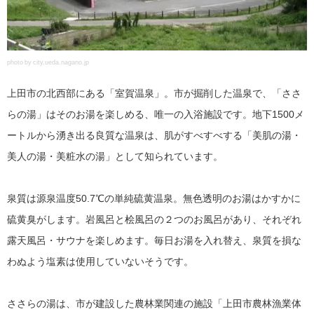
photo by city.ueda.nagano.jp
上田市の北西部にある「室賀温泉」。市が掘削した温泉で、「ささ
らの湯」はそのお湯を楽しめる、唯一の入浴施設です。地下1500メ
ートルから湧き出る良質な温泉は、肌がすべすべする「美肌の湯・
美人の湯・美粧水の湯」として知られています。
泉質は源泉温度50.7℃の単純硫黄温泉。無色透明のお湯はかすかに
硫黄臭がします。岩風呂と桧風呂の２つのお風呂があり、それぞれ
露天風呂・サウナを楽しめます。毎日お湯を入れ替え、泉質を損な
わぬよう塩素は使用していないそうです。
ささらの湯は、市が建設した農林業関連の施設「上田市農林漁業体