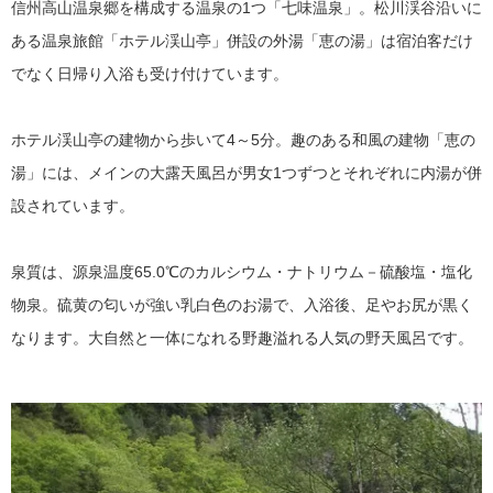
信州高山温泉郷を構成する温泉の1つ「七味温泉」。松川渓谷沿いに
ある温泉旅館「ホテル渓山亭」併設の外湯「恵の湯」は宿泊客だけ
でなく日帰り入浴も受け付けています。
ホテル渓山亭の建物から歩いて4～5分。趣のある和風の建物「恵の
湯」には、メインの大露天風呂が男女1つずつとそれぞれに内湯が併
設されています。
泉質は、源泉温度65.0℃のカルシウム・ナトリウム－硫酸塩・塩化
物泉。硫黄の匂いが強い乳白色のお湯で、入浴後、足やお尻が黒く
なります。大自然と一体になれる野趣溢れる人気の野天風呂です。