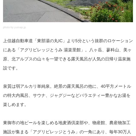
photo by yumap.jp
上信越自動車道「東部湯の丸IC」より5分という抜群のロケーション
にある「アグリビレッジとうみ 湯楽里館」。八ヶ岳、蓼科山、美ヶ
原、北アルプスの山々を一望できる露天風呂が人気の日帰り温泉施
設です。
泉質は弱アルカリ単純泉。絶景の露天風呂の他に、40平方メートル
の特大内風呂、サウナ、ジャグジーなどバラエティー豊かなお湯を
楽しめます。
東御市の地ビールを楽しめる地麦酒倶楽部や、物産館、農産物加工
施設が集まる「アグリビレッジとうみ」の一角にあり、毎年30万人