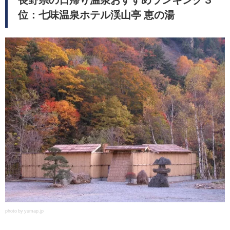
位：七味温泉ホテル渓山亭 恵の湯
photo by yumap.jp