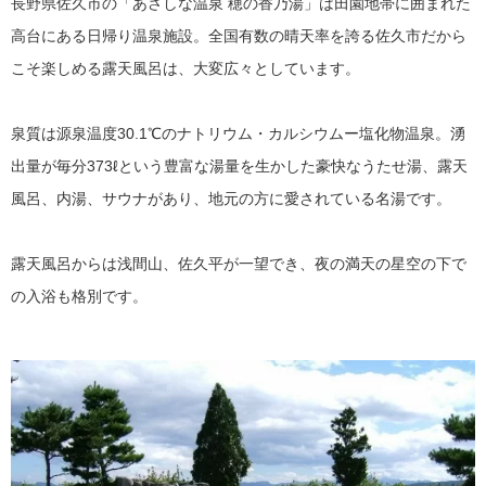
長野県佐久市の「あさしな温泉 穂の香乃湯」は田園地帯に囲まれた
高台にある日帰り温泉施設。全国有数の晴天率を誇る佐久市だから
こそ楽しめる露天風呂は、大変広々としています。
泉質は源泉温度30.1℃のナトリウム・カルシウムー塩化物温泉。湧
出量が毎分373ℓという豊富な湯量を生かした豪快なうたせ湯、露天
風呂、内湯、サウナがあり、地元の方に愛されている名湯です。
露天風呂からは浅間山、佐久平が一望でき、夜の満天の星空の下で
の入浴も格別です。