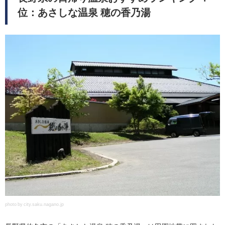
位：あさしな温泉 穂の香乃湯
photo by city.saku.nagano.jp