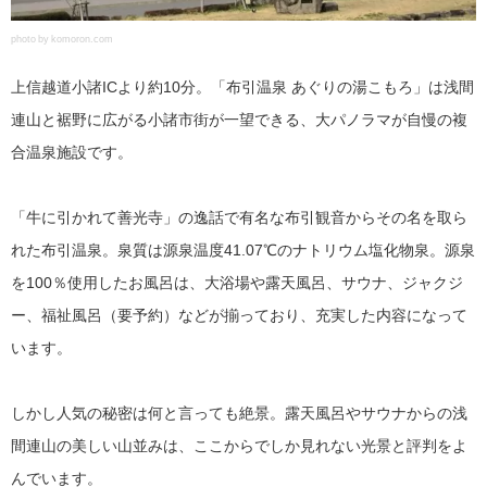
photo by komoron.com
上信越道小諸ICより約10分。「布引温泉 あぐりの湯こもろ」は浅間
連山と裾野に広がる小諸市街が一望できる、大パノラマが自慢の複
合温泉施設です。
「牛に引かれて善光寺」の逸話で有名な布引観音からその名を取ら
れた布引温泉。泉質は源泉温度41.07℃のナトリウム塩化物泉。源泉
を100％使用したお風呂は、大浴場や露天風呂、サウナ、ジャクジ
ー、福祉風呂（要予約）などが揃っており、充実した内容になって
います。
しかし人気の秘密は何と言っても絶景。露天風呂やサウナからの浅
間連山の美しい山並みは、ここからでしか見れない光景と評判をよ
んでいます。