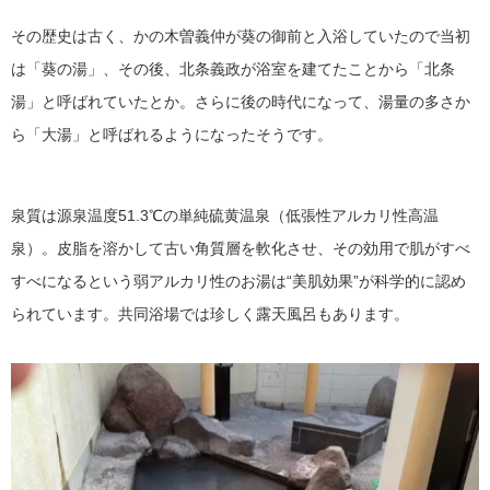
その歴史は古く、かの木曽義仲が葵の御前と入浴していたので当初
は「葵の湯」、その後、北条義政が浴室を建てたことから「北条
湯」と呼ばれていたとか。さらに後の時代になって、湯量の多さか
ら「大湯」と呼ばれるようになったそうです。
泉質は源泉温度51.3℃の単純硫黄温泉（低張性アルカリ性高温
泉）。皮脂を溶かして古い角質層を軟化させ、その効用で肌がすべ
すべになるという弱アルカリ性のお湯は“美肌効果”が科学的に認め
られています。共同浴場では珍しく露天風呂もあります。