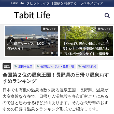
Tabit Life [ タビットライフ ] | 旅欲を刺激するトラベルメディア
ク
旅行ハック
旅行ハック
【やっぱり暖かい日にいちご狩
海外旅行で助ける日本の「大使
り】いちご狩り情報が掲載され
館・総領事館」について
ているポータルサイト・情報サ
イトまとめ5つ
国内
湯田中温泉
長野県のホテル・旅館・宿
長野県観光
全国第２位の温泉王国！長野県の日帰り温泉おす
すめランキング
日本でも有数の温泉地数を誇る温泉王国・長野県。温泉が
大変身近な存在で、日帰り入浴施設も各市町村ごとにある
のではと思わせるほど沢山あります。そんな長野県のおす
すめの日帰り温泉をランキング形式でご紹介します。