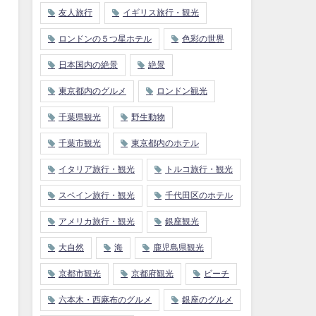
友人旅行
イギリス旅行・観光
ロンドンの５つ星ホテル
色彩の世界
日本国内の絶景
絶景
東京都内のグルメ
ロンドン観光
千葉県観光
野生動物
千葉市観光
東京都内のホテル
イタリア旅行・観光
トルコ旅行・観光
スペイン旅行・観光
千代田区のホテル
アメリカ旅行・観光
銀座観光
大自然
海
鹿児島県観光
京都市観光
京都府観光
ビーチ
六本木・西麻布のグルメ
銀座のグルメ