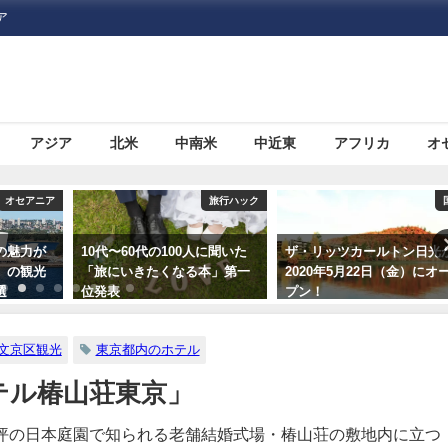
ア
アジア
北米
中南米
中近東
アフリカ
オ
旅行ハック
国内
旅行ハ
人に聞いた
ザ・リッツカールトン日光が
いまさら人に聞きにくい！
本」第一
2020年5月22日（金）にオー
外旅行に必要な「ビザ（査
プン！
証）」について
文京区観光
東京都内のホテル
テル椿山荘東京」
坪の日本庭園で知られる老舗結婚式場・椿山荘の敷地内に立つ