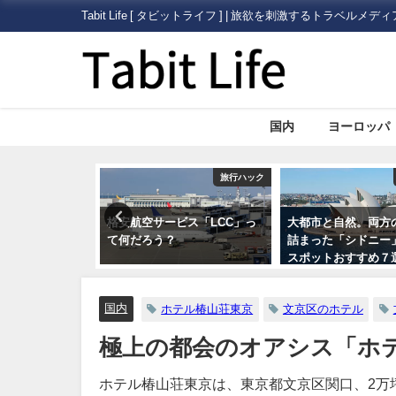
Tabit Life [ タビットライフ ] | 旅欲を刺激するトラベルメディ
国内
ヨーロッパ
旅行ハック
オセアニア
ビス「LCC」っ
大都市と自然。両方の魅力が
10代〜60代の100
詰まった「シドニー」の観光
「旅にいきたくなる
スポットおすすめ７選
位発表
国内
ホテル椿山荘東京
文京区のホテル
極上の都会のオアシス「ホ
ホテル椿山荘東京は、東京都文京区関口、2万