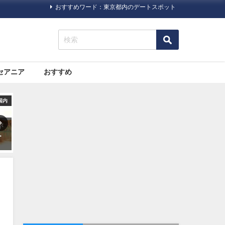
おすすめワード：東京都内のデートスポット
セアニア
おすすめ
ック
旅行ハック
旅行ハック
海
10代〜60代の100人に聞いた
海外旅行で助ける日本の「大
「旅にいきたくなる映画」ベ
使館・総領事館」について
スト３