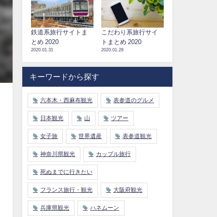
鉄道系旅行サイトま
こだわり系旅行サイ
とめ 2020
トまとめ 2020
2020.01.31
2020.01.28
キーワードから探す
六本木・西麻布観光
表参道のグルメ
日本観光
山
ツアー
女子旅
世界遺産
表参道観光
神奈川県観光
カップル旅行
死ぬまでに行きたい
フランス旅行・観光
大阪府観光
兵庫県観光
ハネムーン