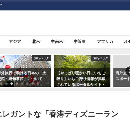
ア
アジア
北米
中南米
中近東
アフリカ
オ
旅行ハック
旅行ハック
旅行ハ
本の「大
【やっぱり暖かい日にいちご
海外旅行に必須！日本の「
ついて
狩り】いちご狩り情報が掲載
スポート（旅券）」につい
されているポータルサイト・
情報サイトまとめ5つ
エレガントな「香港ディズニーラン