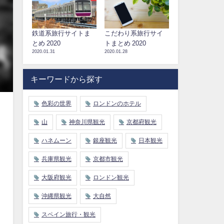
鉄道系旅行サイトま
こだわり系旅行サイ
とめ 2020
トまとめ 2020
2020.01.31
2020.01.28
キーワードから探す
色彩の世界
ロンドンのホテル
山
神奈川県観光
京都府観光
ハネムーン
銀座観光
日本観光
兵庫県観光
京都市観光
大阪府観光
ロンドン観光
沖縄県観光
大自然
スペイン旅行・観光