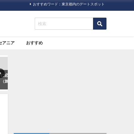
おすすめワード：東京都内のデートスポット
セアニア
おすすめ
ック
旅行ハック
旅行ハック
パ
いまさら人に聞きにくい！海
格安航空サービス「LCC」っ
て
外旅行に必要な「ビザ（査
て何だろう？
証）」について