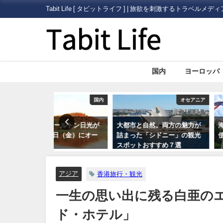
Tabit Life [ タビットライフ ] | 旅欲を刺激するトラベルメディ
国内
ヨーロッパ
国内
オセアニア
ールトン日光が
大都市と自然。両方の魅力が
海外旅行で助ける日
2日（金）にオー
詰まった「シドニー」の観光
使館・総領事館」に
スポットおすすめ７選
アジア
香港旅行・観光
一生の思い出に残る白亜の
ド・ホテル」