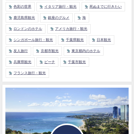
色彩の世界
イタリア旅行・観光
死ぬまでに行きたい
鹿児島県観光
銀座のグルメ
海
ロンドンのホテル
アメリカ旅行・観光
シンガポール旅行・観光
千葉県観光
日本観光
友人旅行
京都市観光
東京都内のホテル
兵庫県観光
ビーチ
千葉市観光
フランス旅行・観光