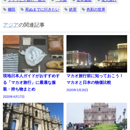
棚田
死ぬまでに行きたい
絶景
色彩の世界
アジア
の関連記事
現地日本人ガイドがおすすめす
マカオ旅行前に知っておこう！
る「マカオ旅行」に最適な服
マカオと日本の物価比較
装・持ち物まとめ
2020年3月26日
2020年4月17日