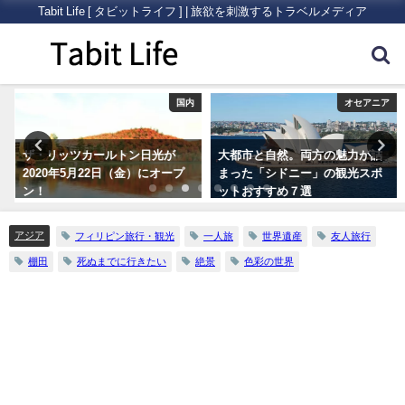
Tabit Life [ タビットライフ ] | 旅欲を刺激するトラベルメディア
内
オセアニア
旅行ハック
大都市と自然。両方の魅力が詰
10代〜60代の100人に聞いた
まった「シドニー」の観光スポ
「旅にいきたくなる映画」ベス
ットおすすめ７選
ト３
アジア
フィリピン旅行・観光
一人旅
世界遺産
友人旅行
棚田
死ぬまでに行きたい
絶景
色彩の世界