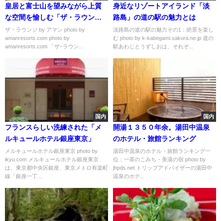
皇居と富士山を望みながら上質
身近なリゾートアイランド「淡
な空間を愉しむ「ザ・ラウンジ
路島」の道の駅の魅力とは
by アマン」
ザ・ラウンジ by アマン photo by
淡路島の道の駅の魅力その1：絶景を楽し
amanresorts.com photo by
む photo by k-kabegami.sakura.ne.jp 道の
amanresorts.com 「ザ･ラウン...
駅あわじとうずしおは、それぞ...
国内
国内
フランスらしい洗練された「メ
開湯１３５０年余。湯田中温泉
ルキュールホテル銀座東京」
のホテル・旅館ランキング
メルキュールホテル銀座東京 photo by
湯田中温泉のホテル・旅館ランキング一
ikyu.com メルキュールホテル銀座東京
位：一茶のこみち・美湯の宿 photo by
は、東京都中央区銀座、東京メトロ有楽町
jhpds.net トリップアドバイザーの湯田中
線「銀座一丁...
温泉のホテ...