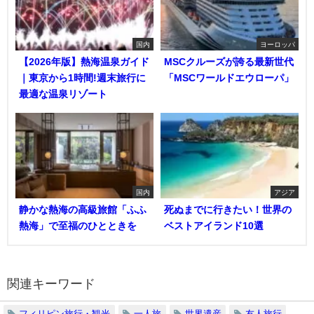
国内
ヨーロッパ
【2026年版】熱海温泉ガイド
MSCクルーズが誇る最新世代
｜東京から1時間!週末旅行に
「MSCワールドエウローパ」
最適な温泉リゾート
国内
アジア
静かな熱海の高級旅館「ふふ
死ぬまでに行きたい！世界の
熱海」で至福のひとときを
ベストアイランド10選
関連キーワード
フィリピン旅行・観光
一人旅
世界遺産
友人旅行