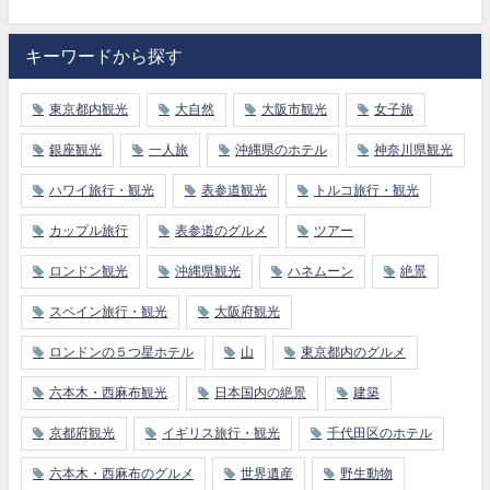
キーワードから探す
東京都内観光
大自然
大阪市観光
女子旅
銀座観光
一人旅
沖縄県のホテル
神奈川県観光
ハワイ旅行・観光
表参道観光
トルコ旅行・観光
カップル旅行
表参道のグルメ
ツアー
ロンドン観光
沖縄県観光
ハネムーン
絶景
スペイン旅行・観光
大阪府観光
ロンドンの５つ星ホテル
山
東京都内のグルメ
六本木・西麻布観光
日本国内の絶景
建築
京都府観光
イギリス旅行・観光
千代田区のホテル
六本木・西麻布のグルメ
世界遺産
野生動物