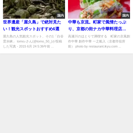
国内
国内
世界遺産「屋久島」で絶対見た
中華も京流。町家で風情たっぷ
い！観光スポットおすすめ6選
り、京都の街ナカ中華料理店６
選
屋久島の人気観光スポット、その1「白谷
高瀬川のほとりで満喫する 町家の京風創
雲水峡」 tomo♪さん(@tomo_50_)が投稿
作中華 創作中華 一之船入（京都市役所
した写真 - 2015 6月 24 5:36午前 ...
前） photo by restaurant.ikyu.com ...