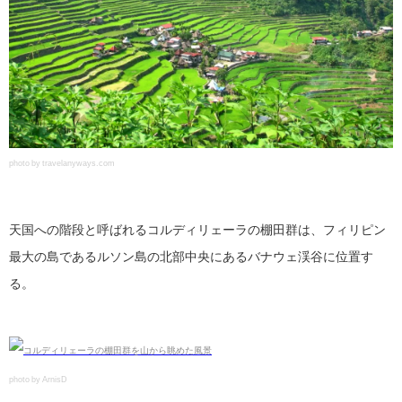
photo by travelanyways.com
天国への階段と呼ばれるコルディリェーラの棚田群は、フィリピン
最大の島であるルソン島の北部中央にあるバナウェ渓谷に位置す
る。
photo by ArnisD