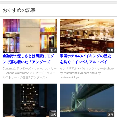
おすすめの記事
北米
国内
金融街の慌しさとは裏腹にモダ
帝国ホテルのバイキングの歴史
ンで落ち着いた「アンダーズ・
を紡ぐ「インペリアル・バイキ
ウォールストリート」
ング・サール」
Contents1 アンダーズ・ウォールストリー
インペリアル・バイキング・サール photo
ト Andaz wallstreet2 アンダーズ・ウォー
by restaurant.ikyu.com photo by
ルストリートの客室3 アンダーズ・...
restaurant.ikyu...
国内
国内