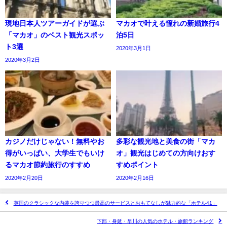
現地日本人ツアーガイドが選ぶ
マカオで叶える憧れの新婚旅行4
「マカオ」のベスト観光スポッ
泊5日
ト3選
2020年3月1日
2020年3月2日
カジノだけじゃない！無料やお
多彩な観光地と美食の街「マカ
得がいっぱい、大学生でもいけ
オ」観光はじめての方向けおす
るマカオ節約旅行のすすめ
すめポイント
2020年2月20日
2020年2月16日
英国のクラシックな内装を誇りつつ最高のサービスとおもてなしが魅力的な「ホテル41」
下部・身延・早川の人気のホテル・旅館ランキング